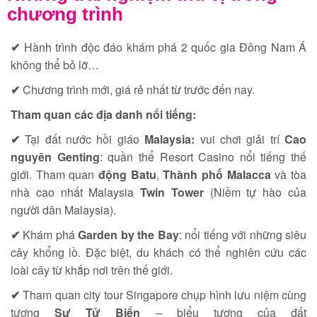
chương trình
✔
Hành trình độc đáo khám phá 2 quốc gia Đông Nam Á
không thể bỏ lỡ…
✔
Chương trình mới, giá rẻ nhất từ trước đến nay.
Tham quan các địa danh nổi tiếng:
✔
Tại đất nước hồi giáo
Malaysia:
vui chơi giải trí
Cao
nguyên Genting
: quần thể Resort Casino nổi tiếng thế
giới. Tham quan
động Batu
,
Thành phố Malacca
và tòa
nhà cao nhất Malaysia
Twin Tower
(Niềm tự hào của
người dân Malaysia).
✔
Khám phá
Garden by the Bay
: nổi tiếng với những siêu
cây khổng lồ. Đặc biệt, du khách có thể nghiên cứu các
loài cây từ khắp nơi trên thế giới.
✔
Tham quan city tour Singapore chụp hình lưu niệm cùng
tượng
Sư Tử Biển
– biểu tượng của đất