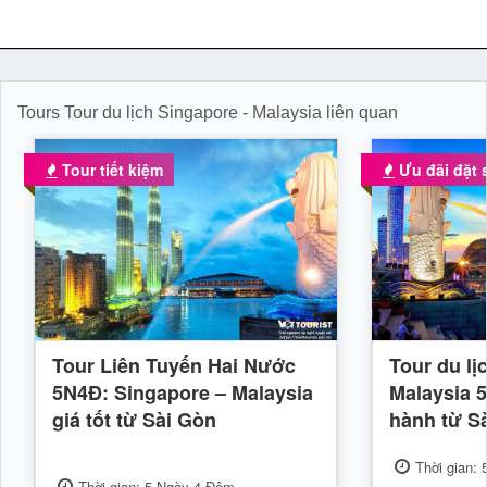
Tours Tour du lịch Singapore - Malaysia liên quan
Tour tiết kiệm
Ưu đãi đặt
Tour Liên Tuyến Hai Nước
Tour du lị
5N4Đ: Singapore – Malaysia
Malaysia 5
giá tốt từ Sài Gòn
hành từ S
Thời gian:
Thời gian: 5 Ngày 4 Đêm