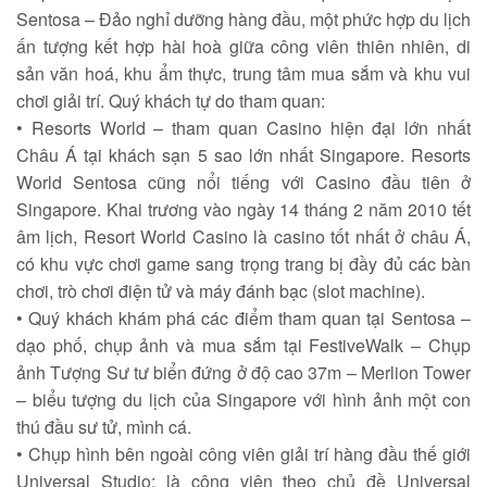
Sentosa – Đảo nghỉ dưỡng hàng đầu, một phức hợp du lịch
ấn tượng kết hợp hài hoà giữa công viên thiên nhiên, di
sản văn hoá, khu ẩm thực, trung tâm mua sắm và khu vui
chơi giải trí. Quý khách tự do tham quan:
• Resorts World – tham quan Casino hiện đại lớn nhất
Châu Á tại khách sạn 5 sao lớn nhất Singapore. Resorts
World Sentosa cũng nổi tiếng với Casino đầu tiên ở
Singapore. Khai trương vào ngày 14 tháng 2 năm 2010 tết
âm lịch, Resort World Casino là casino tốt nhất ở châu Á,
có khu vực chơi game sang trọng trang bị đầy đủ các bàn
chơi, trò chơi điện tử và máy đánh bạc (slot machine).
• Quý khách khám phá các điểm tham quan tại Sentosa –
dạo phố, chụp ảnh và mua sắm tại FestiveWalk – Chụp
ảnh Tượng Sư tư biển đứng ở độ cao 37m – Merlion Tower
– biểu tượng du lịch của Singapore với hình ảnh một con
thú đầu sư tử, mình cá.
• Chụp hình bên ngoài công viên giải trí hàng đầu thế giới
Universal Studio: là công viên theo chủ đề Universal