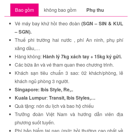
Bao gồm
không bao gồm
Phụ thu
Vé máy bay khứ hồi theo đoàn
(SGN – SIN & KUL
– SGN).
Thuế phi trường hai nước , phí An ninh, phụ phí
xăng dầu,…
Hàng không:
Hành lý 7kg xách tay + 15kg ký gửi.
Các bữa ăn và vé tham quan theo chương trình.
Khách sạn tiêu chuẩn 3 sao: 02 khách/phòng, lẻ
khách ngủ phòng 3 người.
Singapore:
Ibis Style, Re,..
Kuala Lumpur
:
Transit, Ibis Styles,…
Quà tặng: nón du lịch và bao hộ chiếu
Trưởng đoàn Việt Nam và hướng dẫn viên địa
phương suốt tuyến.
Phí bảo hiểm tai nạn (mức bồi thường cao nhất về