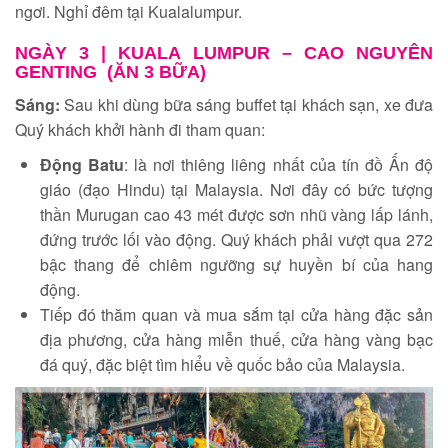
ngơi. Nghỉ đêm tại Kualalumpur.
NGÀY 3 |
KUALA LUMPUR – CAO NGUYÊN
GENTING (ĂN 3 BỮA)
Sáng:
Sau khi dùng bữa sáng buffet tại khách sạn, xe đưa
Quý khách khởi hành đi tham quan:
Động Batu
: là nơi thiêng liêng nhất của tín đồ Ấn độ
giáo (đạo Hindu) tại Malaysia. Nơi đây có bức tượng
thần Murugan cao 43 mét được sơn nhũ vàng lấp lánh,
đứng trước lối vào động. Quý khách phải vượt qua 272
bậc thang để chiêm ngưỡng sự huyền bí của hang
động.
Tiếp đó thăm quan và mua sắm tại cửa hàng đặc sản
địa phương, cửa hàng miễn thuế, cửa hàng vàng bạc
đá quý, đặc biệt tìm hiểu về quốc bảo của Malaysia.