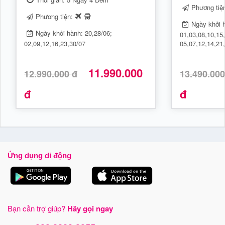
Phương tiệ
Phương tiện:
Ngày khởi 
Ngày khởi hành: 20,28/06;
01,03,08,10,15,
02,09,12,16,23,30/07
05,07,12,14,21,
11.990.000
12.990.000 đ
13.490.000
đ
đ
Ứng dụng di động
Bạn cần trợ giúp?
Hãy gọi ngay