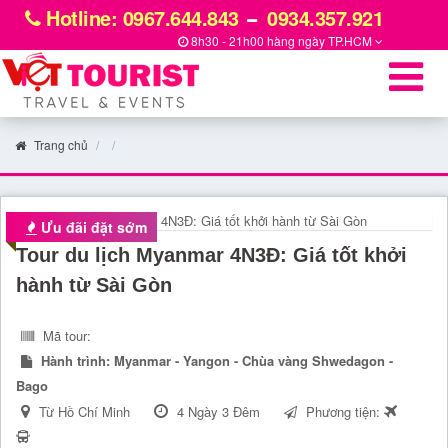
Hotline: 0967.644.843
0934.357.921
8h30 - 21h00 hàng ngày
TP.HCM
Trang chủ
Ưu đãi đặt sớm
Tour du lịch Myanmar 4N3Đ: Giá tốt khởi
hành từ Sài Gòn
Mã tour:
Hành trình:
Myanmar - Yangon - Chùa vàng Shwedagon -
Bago
Từ Hồ Chí Minh
4 Ngày 3 Đêm
Phương tiện: