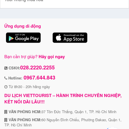
Ứng dụng di động
Bạn cần trợ giúp?
Hãy gọi ngay
028.2220.2255
CSKH:
0967.644.843
Hotline:
Từ 8h30 - 20h hằng ngày
DU LỊCH VIETTOURIST – HÀNH TRÌNH CHUYÊN NGHIỆP,
KẾT NỐI DÀI LÂU!!!
VĂN PHÒNG HCM:
37 Tôn Đức Thắng, Quận 1, TP. Hồ Chí Minh
VĂN PHÒNG HCM:
60 Nguyễn Đình Chiểu, Phường Đakao, Quận 1,
TP. Hồ Chí Minh