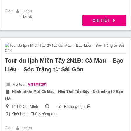
Giá 1
khách
Liên hệ
CHI TIẾT
Tour du lịch Miền Tây 2N1Đ: Cà Mau – Bạc
Liêu – Sóc Trăng từ Sài Gòn
Mã tour:
VNTMT201
Hành trình:
Mũi Cà Mau - Nhà Thờ Tắc Sậy - Nhà công tử Bạc
Liêu
Từ Hồ Chí Minh
Phương tiện:
Khởi hành: Thứ 6 hàng tuần
Giá 1
khách