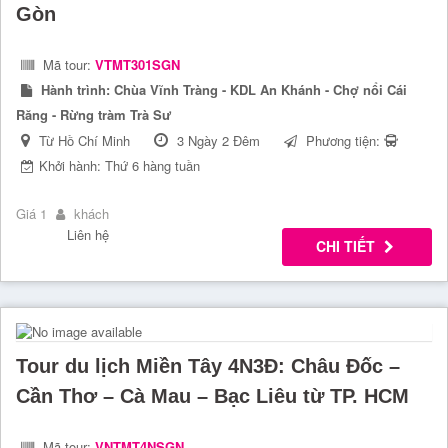
Gòn
Mã tour:
VTMT301SGN
Hành trình:
Chùa Vĩnh Tràng - KDL An Khánh - Chợ nổi Cái
Răng - Rừng tràm Trà Sư
Từ Hồ Chí Minh
3 Ngày 2 Đêm
Phương tiện:
Khởi hành: Thứ 6 hàng tuần
Giá 1
khách
Liên hệ
CHI TIẾT
Tour du lịch Miền Tây 4N3Đ: Châu Đốc –
Cần Thơ – Cà Mau – Bạc Liêu từ TP. HCM
Mã tour:
VNTMT4NSGN