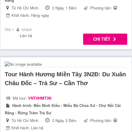
Răng
Từ Hồ Chí Minh
2 Ngày 1 Đêm
Phương tiện:
Khởi hành: Hàng ngày
Giá 1
khách
Liên hệ
CHI TIẾT
Tour Hành Hương Miền Tây 3N2Đ: Du Xuân
Châu Đốc – Trà Sư – Cần Thơ
Mã tour:
VNTHHMT3N
Hành trình:
Bến Ninh Kiều - Miếu Bà Chúa Xứ - Chợ Nổi Cái
Răng - Rừng Tràm Trà Sư
Từ Hồ Chí Minh
3 Ngày 2 Đêm
Phương tiện:
Khởi hành: Liên hệ