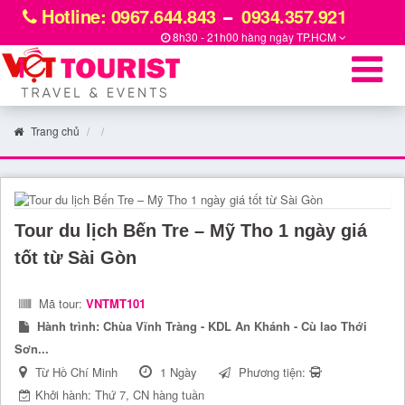
Hotline: 0967.644.843
0934.357.921
8h30 - 21h00 hàng ngày
TP.HCM
Trang chủ
Tour du lịch Bến Tre – Mỹ Tho 1 ngày giá
tốt từ Sài Gòn
Mã tour:
VNTMT101
Hành trình:
Chùa Vĩnh Tràng - KDL An Khánh - Cù lao Thới
Sơn...
Từ Hồ Chí Minh
1 Ngày
Phương tiện:
Khởi hành: Thứ 7, CN hàng tuần