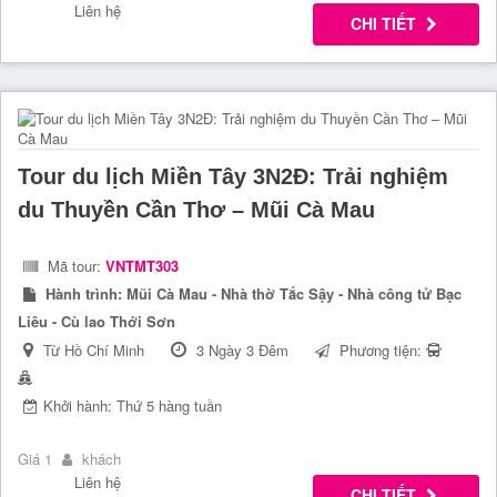
Liên hệ
CHI TIẾT
Tour du lịch Miền Tây 3N2Đ: Trải nghiệm
du Thuyền Cần Thơ – Mũi Cà Mau
Mã tour:
VNTMT303
Hành trình:
Mũi Cà Mau - Nhà thờ Tắc Sậy - Nhà công tử Bạc
Liêu - Cù lao Thới Sơn
Từ Hồ Chí Minh
3 Ngày 3 Đêm
Phương tiện:
Khởi hành: Thứ 5 hàng tuần
Giá 1
khách
Liên hệ
CHI TIẾT