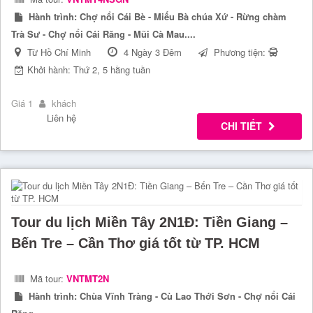
Hành trình:
Chợ nổi Cái Bè - Miếu Bà chúa Xứ - Rừng chàm
Trà Sư - Chợ nổi Cái Răng - Mũi Cà Mau....
Từ Hồ Chí Minh
4 Ngày 3 Đêm
Phương tiện:
Khởi hành: Thứ 2, 5 hằng tuần
Giá 1
khách
Liên hệ
CHI TIẾT
Tour du lịch Miền Tây 2N1Đ: Tiền Giang –
Bến Tre – Cần Thơ giá tốt từ TP. HCM
Mã tour:
VNTMT2N
Hành trình:
Chùa Vĩnh Tràng - Cù Lao Thới Sơn - Chợ nổi Cái