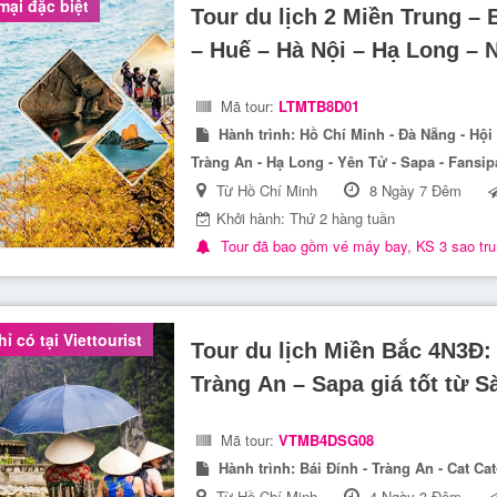
ại đặc biệt
Tour du lịch 2 Miền Trung – 
– Huế – Hà Nội – Hạ Long – 
Mã tour:
LTMTB8D01
Hành trình:
Hồ Chí Minh - Đà Nẵng - Hội A
Tràng An - Hạ Long - Yên Tử - Sapa - Fansi
Từ Hồ Chí Minh
8 Ngày 7 Đêm
Khởi hành: Thứ 2 hàng tuần
Tour đã bao gồm vé máy bay, KS 3 sao tr
ỉ có tại Viettourist
Tour du lịch Miền Bắc 4N3Đ: 
Tràng An – Sapa giá tốt từ S
Mã tour:
VTMB4DSG08
Hành trình:
Bái Đính - Tràng An - Cat Ca
Từ Hồ Chí Minh
4 Ngày 3 Đêm