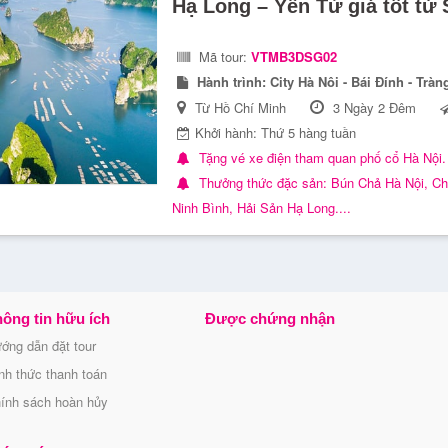
Hạ Long – Yên Tử giá tốt từ
Mã tour:
VTMB3DSG02
Hành trình:
City Hà Nôi - Bái Đính - Trà
Từ Hồ Chí Minh
3 Ngày 2 Đêm
Khởi hành: Thứ 5 hàng tuần
Tặng vé xe điện tham quan phố cổ Hà Nội.
Thưởng thức đặc sản: Bún Chả Hà Nội, Ch
Ninh Bình, Hải Sản Hạ Long....
ông tin hữu ích
Được chứng nhận
ớng dẫn đặt tour
nh thức thanh toán
ính sách hoàn hủy