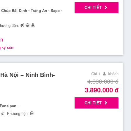
CHI TIẾT
 Chùa Bái Đính - Tràng An - Sapa -
hương tiện:
AR
g ký sớm
Giá 1
khách
 Hà Nội – Ninh Bình-
4.890.000
đ
3.890.000
đ
CHI TIẾT
Fansipan...
Phương tiện: