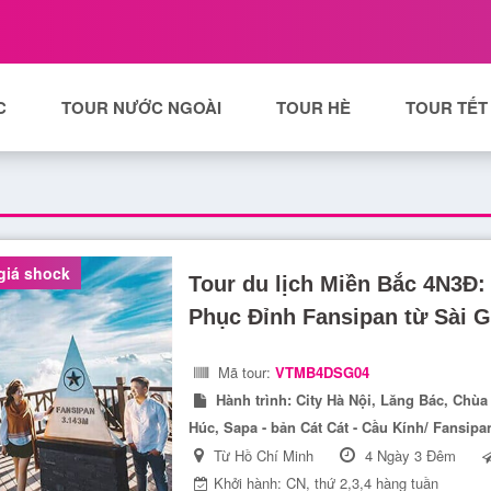
C
TOUR NƯỚC NGOÀI
TOUR HÈ
TOUR TẾT
giá shock
Tour du lịch Miền Bắc 4N3Đ:
Phục Đỉnh Fansipan từ Sài 
Mã tour:
VTMB4DSG04
Hành trình:
City Hà Nội, Lăng Bác, Chùa
Húc, Sapa - bản Cát Cát - Cầu Kính/ Fansipa
Từ Hồ Chí Minh
4 Ngày 3 Đêm
Khởi hành: CN, thứ 2,3,4 hàng tuần