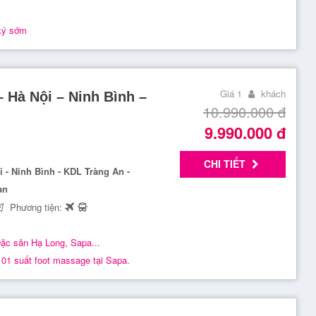
ký sớm
Giá 1
khách
– Hà Nội – Ninh Bình –
10.990.000
đ
9.990.000
đ
CHI TIẾT
i - Ninh Bình - KDL Tràng An -
an
Phương tiện:
ặc sản Hạ Long, Sapa...
01 suất foot massage tại Sapa.