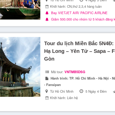
Khởi hành: CN,thứ 2,3,4 hàng tuần
Bay VIETJET AIR/ PACIFIC AIRLINE
Giảm 500.000 cho nhóm từ 5 khách đăng 
Tour du lịch Miền Bắc 5N4Đ:
Hạ Long – Yên Tử – Sapa – Fansipan giá tốt từ Sài
Gòn
Mã tour:
VNTMB5DSG
Hành trình:
TP. Hồ Chí Minh - Hà Nội - N
- Fansipan
Từ Hồ Chí Minh
5 Ngày 4 Đêm
Khởi hành: Liên hệ