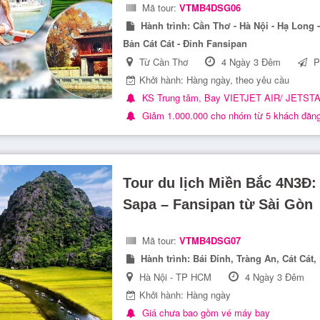
Mã tour:
VTMB4DSG06
Hành trình:
Cần Thơ - Hà Nội - Hạ Long -
Bản Cát Cát - Đỉnh Fansipan
Từ Cần Thơ
4 Ngày 3 Đêm
P
Khởi hành: Hàng ngày, theo yêu cầu
KS Trung tâm, Bay VIETJET AIR/ JETST
Giảm 1.000.000 cho nhóm từ 5 khách đăn
Tour du lịch Miền Bắc 4N3Đ:
Sapa – Fansipan từ Sài Gòn
Mã tour:
VTMB4DSG07
Hành trình:
Bái Đính, Tràng An, Cát Cát, 
Hà Nội - TP HCM
4 Ngày 3 Đêm
Khởi hành: Hàng ngày
Giá chưa bao gồm vé máy bay