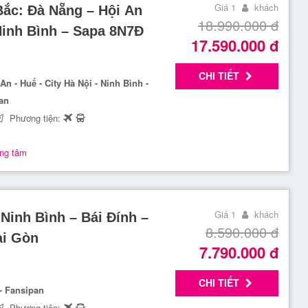
Giá 1
khách
Bắc: Đà Nẵng – Hội An
18.990.000
đ
Ninh Bình – Sapa 8N7Đ
17.590.000
đ
CHI TIẾT
n - Huế - City Hà Nội - Ninh Bình -
pan
Phương tiện:
ung tâm
Giá 1
khách
Ninh Bình – Bái Đính –
8.590.000
đ
ài Gòn
7.790.000
đ
CHI TIẾT
t- Fansipan
Phương tiện: