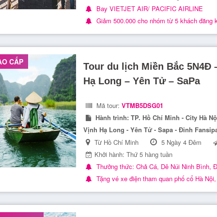
Bay VIETJET AIR/ PACIFIC AIRLINE
Giảm 500.000 cho nhóm từ 5 khách đăng 
AO CẤP
Tour du lịch Miền Bắc 5N4Đ 
Hạ Long – Yên Tử – SaPa
Mã tour:
VTMB5DSG01
Hành trình:
TP. Hồ Chí Minh - City Hà Nộ
Vịnh Hạ Long - Yên Tử - Sapa - Đỉnh Fansip
Từ Hồ Chí Minh
5 Ngày 4 Đêm
Khởi hành: Thứ 5 hàng tuần
Thưởng thức: Chả Cá, Dê Núi Ninh Bình, Đ
Tặng vé xe điện tham quan phố cổ Hà Nội, 