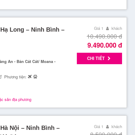
Giá 1
khách
 Hạ Long – Ninh Bình –
10.490.000
đ
9.490.000
đ
CHI TIẾT
àng An - Bản Cát Cát/ Moana -
Phương tiện:
ặc sản địa phương
Giá 1
khách
 Hà Nội – Ninh Bình –
8.590.000
đ