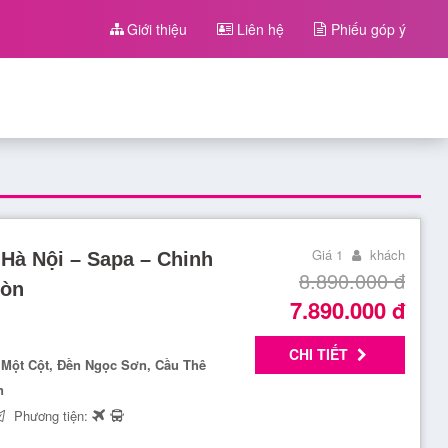
Giới thiệu
Liên hệ
Phiếu góp ý
Giá 1
khách
 Hà Nội – Sapa – Chinh
8.890.000
đ
Gòn
7.890.000
đ
CHI TIẾT
 Một Cột, Đền Ngọc Sơn, Cầu Thê
n
Phương tiện: