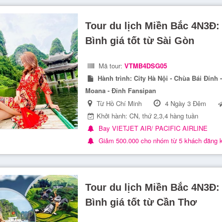
Tour du lịch Miền Bắc 4N3Đ:
Bình giá tốt từ Sài Gòn
Mã tour:
VTMB4DSG05
Hành trình:
City Hà Nội - Chùa Bái Đính 
Moana - Đỉnh Fansipan
Từ Hồ Chí Minh
4 Ngày 3 Đêm
Khởi hành: CN, thứ 2,3,4 hàng tuần
Bay VIETJET AIR/ PACIFIC AIRLINE
Giảm 500.000 cho nhóm từ 5 khách đăng 
Tour du lịch Miền Bắc 4N3Đ:
Bình giá tốt từ Cần Thơ