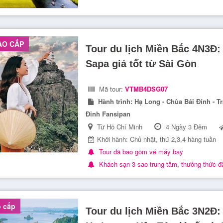
AO CẤP
Tour du lịch Miền Bắc 4N3Đ:
Sapa giá tốt từ Sài Gòn
Mã tour:
VTMB4DSG07
Hành trình:
Hạ Long - Chùa Bái Đính - Tr
Đỉnh Fansipan
Từ Hồ Chí Minh
4 Ngày 3 Đêm
Khởi hành: Chủ nhật, thứ 2,3,4 hàng tuần
Tour đã bao gồm vé máy bay
Khách sạn 3 sao trung tâm, thưởng thức đ
 cấp
Tour du lịch Miền Bắc 3N2Đ: