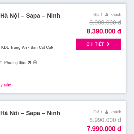
Giá 1
khách
 Hà Nội – Sapa – Ninh
8.990.000
đ
8.390.000
đ
CHI TIẾT
- KDL Tràng An - Bản Cát Cát/
Phương tiện:
ký sớm
Giá 1
khách
 Hà Nội – Sapa – Ninh
8.990.000
đ
7.990.000
đ