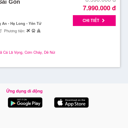
 Sài Gòn
7.990.000
đ
CHI TIẾT
ng An - Hạ Long - Yên Tử
Phương tiện:
ả Cá Lã Vọng, Cơm Cháy, Dê Núi
Ứng dụng di động