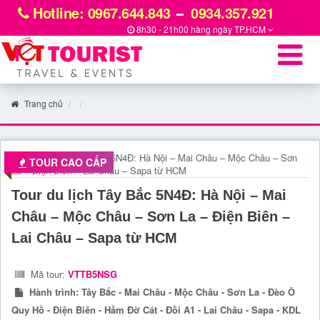
Hotline: 0967.644.843
0934.357.921
8h30 - 21h00 hàng ngày
TP.HCM
Trang chủ
TOUR CAO CẤP
Tour du lịch Tây Bắc 5N4Đ: Hà Nội – Mai
Châu – Mộc Châu – Sơn La – Điện Biên –
Lai Châu – Sapa từ HCM
Mã tour:
VTTB5NSG
Hành trình:
Tây Bắc - Mai Châu - Mộc Châu - Sơn La - Đèo Ô
Quy Hồ - Điện Biên - Hầm Đờ Cát - Đồi A1 - Lai Châu - Sapa - KDL