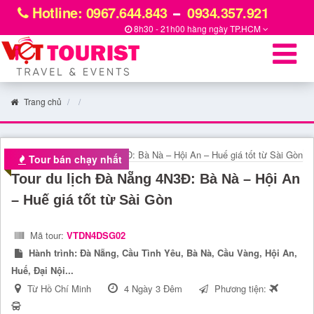
Hotline: 0967.644.843
0934.357.921
8h30 - 21h00 hàng ngày
TP.HCM
Trang chủ
Tour bán chạy nhất
Tour du lịch Đà Nẵng 4N3Đ: Bà Nà – Hội An
– Huế giá tốt từ Sài Gòn
Mã tour:
VTDN4DSG02
Hành trình:
Đà Nẵng, Cầu Tình Yêu, Bà Nà, Cầu Vàng, Hội An,
Huế, Đại Nội...
Từ Hồ Chí Minh
4 Ngày 3 Đêm
Phương tiện: