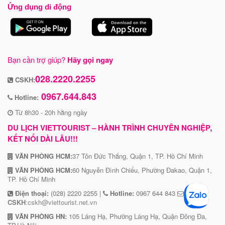
Ứng dụng di động
Bạn cần trợ giúp?
Hãy gọi ngay
028.2220.2255
CSKH:
0967.644.843
Hotline:
Từ 8h30 - 20h hằng ngày
DU LỊCH VIETTOURIST – HÀNH TRÌNH CHUYÊN NGHIỆP,
KẾT NỐI DÀI LÂU!!!
VĂN PHÒNG HCM:
37 Tôn Đức Thắng, Quận 1, TP. Hồ Chí Minh
VĂN PHÒNG HCM:
60 Nguyễn Đình Chiểu, Phường Đakao, Quận 1,
TP. Hồ Chí Minh
Điện thoại:
(028) 2220 2255 |
Hotline:
0967 644 843
CSKH
:cskh@viettourist.net.vn
VĂN PHÒNG HN:
105 Láng Hạ, Phường Láng Hạ, Quận Đông Đa,