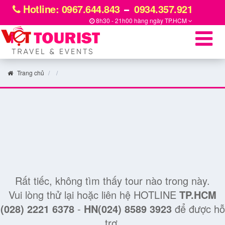
Hotline: 0967.644.843
0934.357.921
8h30 - 21h00 hàng ngày
TP.HCM
Trang chủ
Rất tiếc, không tìm thấy tour nào trong này.
Vui lòng thử lại hoặc liên hệ HOTLINE
TP.HCM
(028) 2221 6378
-
HN(024) 8589 3923
để được hỗ
trợ.