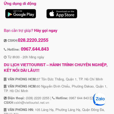
Ứng dụng di động
Bạn cần trợ giúp?
Hãy gọi ngay
028.2220.2255
CSKH:
0967.644.843
Hotline:
Từ 8h30 - 20h hằng ngày
DU LỊCH VIETTOURIST – HÀNH TRÌNH CHUYÊN NGHIỆP,
KẾT NỐI DÀI LÂU!!!
VĂN PHÒNG HCM:
37 Tôn Đức Thắng, Quận 1, TP. Hồ Chí Minh
VĂN PHÒNG HCM:
60 Nguyễn Đình Chiểu, Phường Đakao, Quận 1,
TP. Hồ Chí Minh
Điện thoại:
(028) 2220 2255 |
Hotline:
0967 644 843
CSKH
:cskh@viettourist.net.vn
VĂN PHÒNG HN:
105 Láng Hạ, Phường Láng Hạ, Quận Đông Đa,