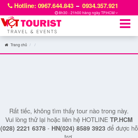
Hotline: 0967.644.843
0934.357.921
8h30 - 21h00 hàng ngày
TP.HCM
Trang chủ
Rất tiếc, không tìm thấy tour nào trong này.
Vui lòng thử lại hoặc liên hệ HOTLINE
TP.HCM
(028) 2221 6378
-
HN(024) 8589 3923
để được hỗ
trợ.