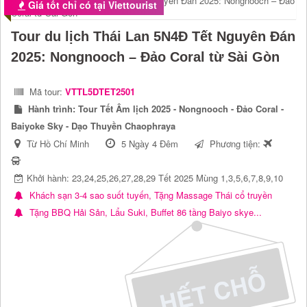
Giá tốt chỉ có tại Viettourist
Tour du lịch Thái Lan 5N4Đ Tết Nguyên Đán
2025: Nongnooch – Đảo Coral từ Sài Gòn
Mã tour:
VTTL5DTET2501
Hành trình:
Tour Tết Âm lịch 2025 - Nongnooch - Đảo Coral -
Baiyoke Sky - Dạo Thuyền Chaophraya
Từ Hồ Chí Minh
5 Ngày 4 Đêm
Phương tiện:
Khởi hành: 23,24,25,26,27,28,29 Tết 2025 Mùng 1,3,5,6,7,8,9,10
Khách sạn 3-4 sao suốt tuyến, Tặng Massage Thái cổ truyền
Tặng BBQ Hải Sản, Lẩu Suki, Buffet 86 tầng Baiyo skye...