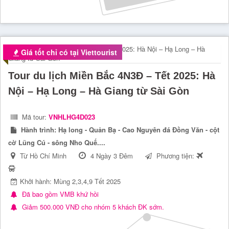
Giá tốt chỉ có tại Viettourist
Tour du lịch Miền Bắc 4N3Đ – Tết 2025: Hà
Nội – Hạ Long – Hà Giang từ Sài Gòn
Mã tour:
VNHLHG4D023
Hành trình:
Hạ long - Quản Bạ - Cao Nguyên đá Đồng Văn - cột
cờ Lũng Cú - sông Nho Quế....
Từ Hồ Chí Minh
4 Ngày 3 Đêm
Phương tiện:
Khởi hành: Mùng 2,3,4,9 Tết 2025
Đã bao gồm VMB khứ hồi
Giảm 500.000 VNĐ cho nhóm 5 khách ĐK sớm.