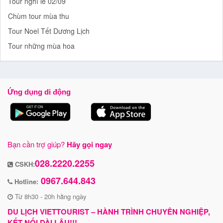
Tour nghỉ lễ 02/09
Chùm tour mùa thu
Tour Noel Tết Dương Lịch
Tour những mùa hoa
Ứng dụng di động
Bạn cần trợ giúp?
Hãy gọi ngay
028.2220.2255
CSKH:
0967.644.843
Hotline:
Từ 8h30 - 20h hằng ngày
DU LỊCH VIETTOURIST – HÀNH TRÌNH CHUYÊN NGHIỆP,
KẾT NỐI DÀI LÂU!!!