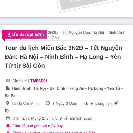
Ưu đãi đặt sớm
Tour du lịch Miền Bắc 3N2Đ – Tết Nguyến
Đán: Hà Nội – Ninh Bình – Hạ Long – Yên
Tử từ Sài Gòn
Mã tour:
LTMB3D01
Hành trình:
Hà Nội - Bái Đính, Tràng An - Hạ Long - Yên Tử -
Sa Pa
Từ Hồ Chí Minh
3 Ngày 2 Đêm
Phương tiện:
Khởi hành: Mùng 2, 3, 4, 5, 9 Tết âm lịch 2025
Tour đã bao gồm vé máy bay
Tặng vé xe điện, thưởng thức đặc sản miền Bắc