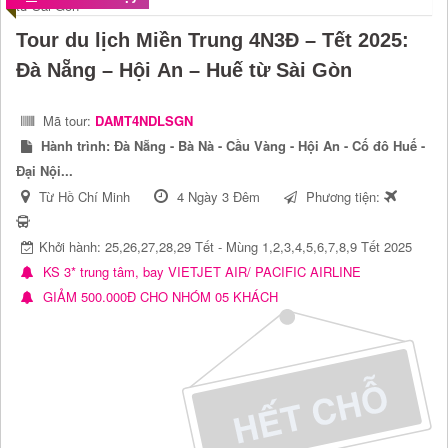
Tour du lịch Miền Trung 4N3Đ – Tết 2025:
Đà Nẵng – Hội An – Huế từ Sài Gòn
Mã tour:
DAMT4NDLSGN
Hành trình:
Đà Nẵng - Bà Nà - Cầu Vàng - Hội An - Cố đô Huế -
Đại Nội...
Từ Hồ Chí Minh
4 Ngày 3 Đêm
Phương tiện:
Khởi hành: 25,26,27,28,29 Tết - Mùng 1,2,3,4,5,6,7,8,9 Tết 2025
KS 3* trung tâm, bay VIETJET AIR/ PACIFIC AIRLINE
GIẢM 500.000Đ CHO NHÓM 05 KHÁCH