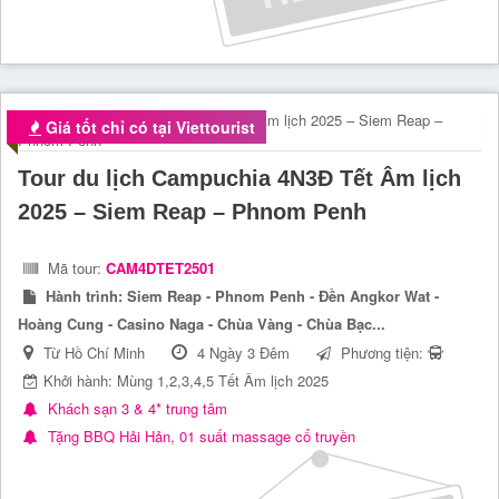
Giá tốt chỉ có tại Viettourist
Tour du lịch Campuchia 4N3Đ Tết Âm lịch
2025 – Siem Reap – Phnom Penh
Mã tour:
CAM4DTET2501
Hành trình:
Siem Reap - Phnom Penh - Đền Angkor Wat -
Hoàng Cung - Casino Naga - Chùa Vàng - Chùa Bạc...
Từ Hồ Chí Minh
4 Ngày 3 Đêm
Phương tiện:
Khởi hành: Mùng 1,2,3,4,5 Tết Âm lịch 2025
Khách sạn 3 & 4* trung tâm
Tặng BBQ Hải Hản, 01 suất massage cổ truyền