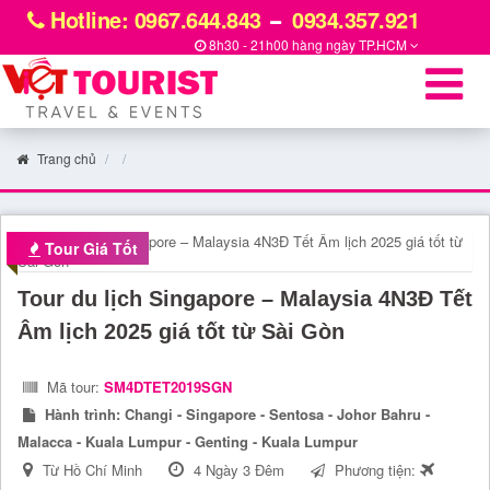
Hotline: 0967.644.843
0934.357.921
8h30 - 21h00 hàng ngày
TP.HCM
Trang chủ
Tour Giá Tốt
Tour du lịch Singapore – Malaysia 4N3Đ Tết
Âm lịch 2025 giá tốt từ Sài Gòn
Mã tour:
SM4DTET2019SGN
Hành trình:
Changi - Singapore - Sentosa - Johor Bahru -
Malacca - Kuala Lumpur - Genting - Kuala Lumpur
Từ Hồ Chí Minh
4 Ngày 3 Đêm
Phương tiện: