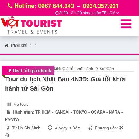
Hotline: 0967.644.843
0934.357.921
8h30 - 21h00 hàng ngày
TP.HCM
Trang chủ
Deal tốt giá shock
Tour du lịch Nhật Bản 4N3Đ: Giá tốt khởi
hành từ Sài Gòn
Mã tour:
Hành trình:
TP.HCM - KANSAI - TOKYO - OSAKA - NARA -
KYOTO...
Từ Hồ Chí Minh
4 Ngày 3 Đêm
Phương tiện: