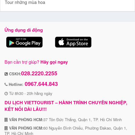
Tour những mùa hoa
Ứng dụng di động
Bạn cần trợ giúp?
Hãy gọi ngay
028.2220.2255
CSKH:
0967.644.843
Hotline:
Từ 8h30 - 20h hằng ngày
DU LỊCH VIETTOURIST – HÀNH TRÌNH CHUYÊN NGHIỆP,
KẾT NỐI DÀI LÂU!!!
VĂN PHÒNG HCM:
37 Tôn Đức Thắng, Quận 1, TP. Hồ Chí Minh
VĂN PHÒNG HCM:
60 Nguyễn Đình Chiểu, Phường Đakao, Quận 1,
TP. Hồ Chí Minh