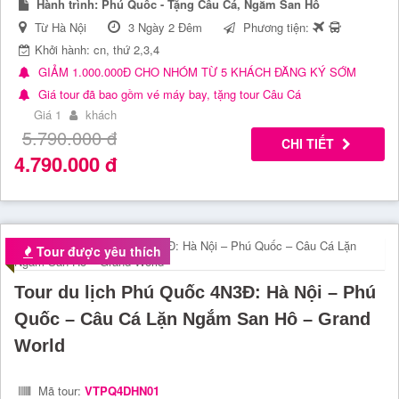
Hành trình:
Phú Quốc - Tặng Câu Cá, Ngắm San Hô
Từ Hà Nội
3 Ngày 2 Đêm
Phương tiện:
Khởi hành: cn, thứ 2,3,4
GIẢM 1.000.000Đ CHO NHÓM TỪ 5 KHÁCH ĐĂNG KÝ SỚM
Giá tour đã bao gồm vé máy bay, tặng tour Câu Cá
Giá 1
khách
5.790.000
đ
CHI TIẾT
4.790.000
đ
Tour được yêu thích
Tour du lịch Phú Quốc 4N3Đ: Hà Nội – Phú
Quốc – Câu Cá Lặn Ngắm San Hô – Grand
World
Mã tour:
VTPQ4DHN01