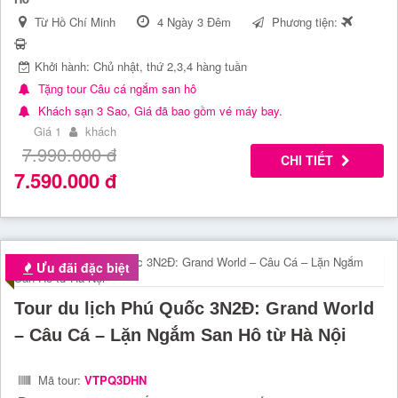
Từ Hồ Chí Minh
4 Ngày 3 Đêm
Phương tiện:
Khởi hành: Chủ nhật, thứ 2,3,4 hàng tuần
Tặng tour Câu cá ngắm san hô
Khách sạn 3 Sao, Giá đã bao gồm vé máy bay.
Giá 1
khách
7.990.000
đ
CHI TIẾT
7.590.000
đ
Ưu đãi đặc biệt
Tour du lịch Phú Quốc 3N2Đ: Grand World
– Câu Cá – Lặn Ngắm San Hô từ Hà Nội
Mã tour:
VTPQ3DHN