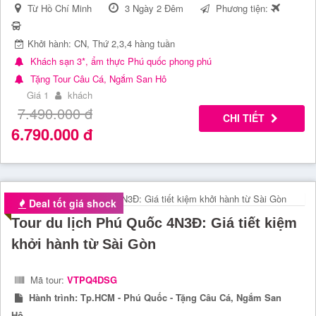
Từ Hồ Chí Minh
3 Ngày 2 Đêm
Phương tiện:
Khởi hành: CN, Thứ 2,3,4 hàng tuần
Khách sạn 3*, ẩm thực Phú quốc phong phú
Tặng Tour Câu Cá, Ngắm San Hô
Giá 1
khách
7.490.000
đ
CHI TIẾT
6.790.000
đ
Deal tốt giá shock
Tour du lịch Phú Quốc 4N3Đ: Giá tiết kiệm
khởi hành từ Sài Gòn
Mã tour:
VTPQ4DSG
Hành trình:
Tp.HCM - Phú Quốc - Tặng Câu Cá, Ngắm San
Hô