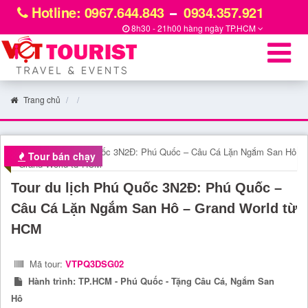
Hotline: 0967.644.843
0934.357.921
8h30 - 21h00 hàng ngày
TP.HCM
Trang chủ
Tour bán chạy
Tour du lịch Phú Quốc 3N2Đ: Phú Quốc –
Câu Cá Lặn Ngắm San Hô – Grand World từ
HCM
Mã tour:
VTPQ3DSG02
Hành trình:
TP.HCM - Phú Quốc - Tặng Câu Cá, Ngắm San
Hô