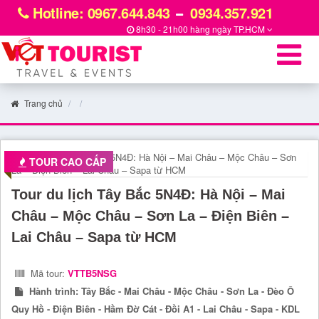
Hotline: 0967.644.843
0934.357.921
8h30 - 21h00 hàng ngày
TP.HCM
Trang chủ
TOUR CAO CẤP
Tour du lịch Tây Bắc 5N4Đ: Hà Nội – Mai
Châu – Mộc Châu – Sơn La – Điện Biên –
Lai Châu – Sapa từ HCM
Mã tour:
VTTB5NSG
Hành trình:
Tây Bắc - Mai Châu - Mộc Châu - Sơn La - Đèo Ô
Quy Hồ - Điện Biên - Hầm Đờ Cát - Đồi A1 - Lai Châu - Sapa - KDL