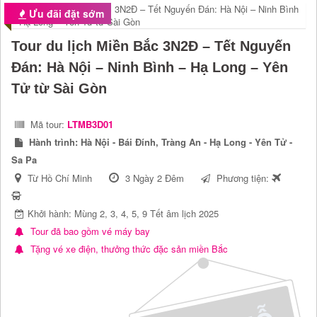
Ưu đãi đặt sớm
Tour du lịch Miền Bắc 3N2Đ – Tết Nguyến
Đán: Hà Nội – Ninh Bình – Hạ Long – Yên
Tử từ Sài Gòn
Mã tour:
LTMB3D01
Hành trình:
Hà Nội - Bái Đính, Tràng An - Hạ Long - Yên Tử -
Sa Pa
Từ Hồ Chí Minh
3 Ngày 2 Đêm
Phương tiện:
Khởi hành: Mùng 2, 3, 4, 5, 9 Tết âm lịch 2025
Tour đã bao gồm vé máy bay
Tặng vé xe điện, thưởng thức đặc sản miền Bắc