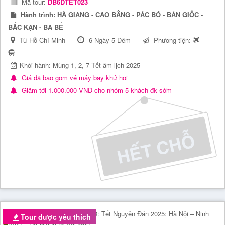
Mã tour:
ĐB6DTET023
Hành trình:
HÀ GIANG - CAO BẰNG - PÁC BÓ - BẢN GIỐC -
BẮC KẠN - BA BỂ
Từ Hồ Chí Minh
6 Ngày 5 Đêm
Phương tiện:
Khởi hành: Mùng 1, 2, 7 Tết âm lịch 2025
Giá đã bao gồm vé máy bay khứ hồi
Giảm tới 1.000.000 VNĐ cho nhóm 5 khách đk sớm
Tour được yêu thích