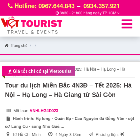
Hotline: 0967.644.843
0934.357.921
8h30 - 21h00 hàng ngày
TP.HCM
Trang chủ
Giá tốt chỉ có tại Viettourist
Tour du lịch Miền Bắc 4N3Đ – Tết 2025: Hà
Nội – Hạ Long – Hà Giang từ Sài Gòn
Mã tour:
VNHLHG4D023
Hành trình:
Hạ long - Quản Bạ - Cao Nguyên đá Đồng Văn - cột
cờ Lũng Cú - sông Nho Quế....
Từ Hồ Chí Minh
4 Ngày 3 Đêm
Phương tiện: