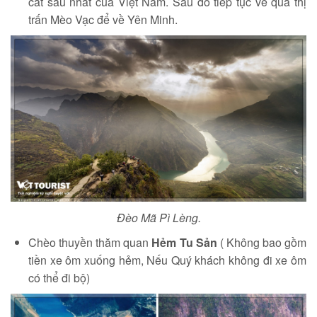
cắt sâu nhất của Việt Nam. Sau đó tiếp tục về qua thị
trấn Mèo Vạc để về Yên Minh.
Đèo Mã Pì Lèng.
Chèo thuyền thăm quan
Hẻm Tu Sản
( Không bao gồm
tiền xe ôm xuống hẻm, Nếu Quý khách không đi xe ôm
có thể đi bộ)