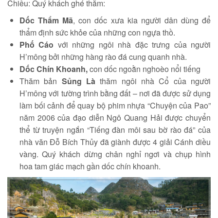
Chiều: Quý khách ghé thăm:
Dốc Thẩm Mã
, con dốc xưa kia người dân dùng để
thẩm định sức khỏe của những con ngựa thồ.
Phố Cáo
với những ngôi nhà đặc trưng của người
H’mông bởi những hàng rào đá cung quanh nhà.
Dốc Chín Khoanh,
con dốc ngoằn nghoèo nổi tiếng
Thăm bản
Sủng Là
thăm ngôi nhà Cổ của người
H’mông với tường trình bằng đất – nơi đã được sử dụng
làm bối cảnh để quay bộ phim nhựa “Chuyện của Pao”
năm 2006 của đạo diễn Ngô Quang Hải được chuyển
thể từ truyện ngắn “Tiếng đàn môi sau bờ rào đá” của
nhà văn Đỗ Bích Thủy đã giành được 4 giải Cánh diều
vàng. Quý khách dừng chân nghỉ ngơi và chụp hình
hoa tam giác mạch gần dốc chín khoanh.