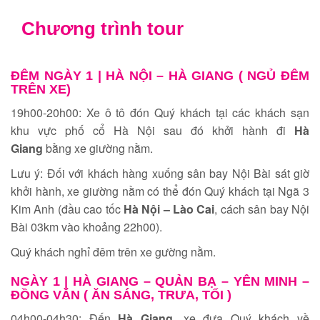
Chương trình tour
ĐÊM NGÀY 1 |
HÀ NỘI – HÀ GIANG ( NGỦ ĐÊM
TRÊN XE)
19h00-20h00: Xe ô tô đón Quý khách tại các khách sạn
khu vực phố cổ Hà Nội sau đó khởi hành đi
Hà
Giang
bằng xe giường nằm.
Lưu ý: Đối với khách hàng xuống sân bay Nội Bài sát giờ
khởi hành, xe giường nằm có thể đón Quý khách tại Ngã 3
Kim Anh (đầu cao tốc
Hà Nội – Lào Cai
, cách sân bay Nội
Bài 03km vào khoảng 22h00).
Quý khách nghỉ đêm trên xe gường nằm.
NGÀY 1 |
HÀ GIANG – QUẢN BẠ – YÊN MINH –
ĐỒNG VĂN ( ĂN SÁNG, TRƯA, TỐI )
04h00-04h30: Đến
Hà Giang
, xe đưa Quý khách về