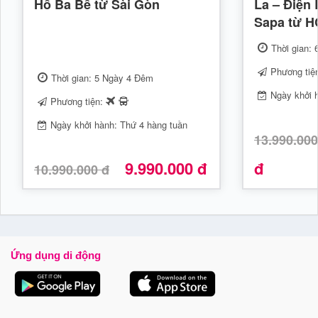
Hồ Ba Bể từ Sài Gòn
La – Điện 
Sapa từ 
Thời gian:
Phương tiệ
Thời gian: 5 Ngày 4 Đêm
Ngày khởi 
Phương tiện:
Ngày khởi hành: Thứ 4 hàng tuần
13.990.000
9.990.000 đ
đ
10.990.000 đ
Ứng dụng di động