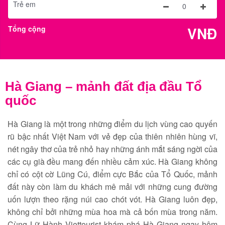
Trẻ em
0
VNĐ
Tổng cộng
Hà Giang – mảnh đất địa đầu Tổ
quốc
Hà Giang là một trong những điểm du lịch vùng cao quyến
rũ bậc nhất Việt Nam với vẻ đẹp của thiên nhiên hùng vĩ,
nét ngây thơ của trẻ nhỏ hay những ánh mắt sáng ngời của
các cụ già đều mang đến nhiều cảm xúc. Hà Giang không
chỉ có cột cờ Lũng Cú, điểm cực Bắc của Tổ Quốc, mảnh
đất này còn làm du khách mê mải với những cung đường
uốn lượn theo rặng núi cao chót vót. Hà Giang luôn đẹp,
không chỉ bởi những mùa hoa mà cả bốn mùa trong năm.
Cùng Lữ Hành Viettourist khám phá Hà Giang ngay hôm