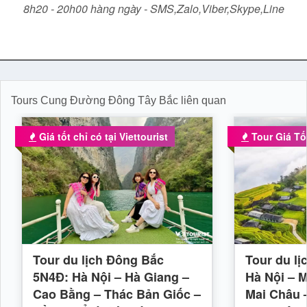
8h20 - 20h00 hàng ngày - SMS,Zalo,Viber,Skype,Line
Tours Cung Đường Đông Tây Bắc liên quan
Giá tốt chỉ có tại Viettourist
Tour Giá Tố
Tour du lịch Đông Bắc
Tour du lị
5N4Đ: Hà Nội – Hà Giang –
Hà Nội – 
Cao Bằng – Thác Bản Giốc –
Mai Châu 