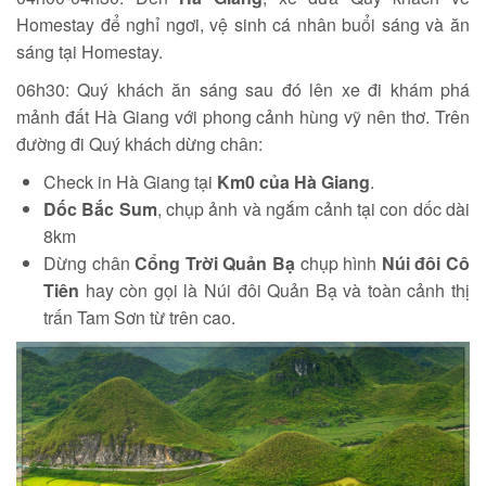
Homestay để nghỉ ngơi, vệ sinh cá nhân buổi sáng và ăn
sáng tại Homestay.
06h30: Quý khách ăn sáng sau đó lên xe đi khám phá
mảnh đất Hà Giang với phong cảnh hùng vỹ nên thơ. Trên
đường đi Quý khách dừng chân:
Check in Hà Giang tại
Km0 của Hà Giang
.
Dốc Bắc Sum
, chụp ảnh và ngắm cảnh tại con dốc dài
8km
Dừng chân
Cổng Trời Quản Bạ
chụp hình
Núi đôi Cô
Tiên
hay còn gọi là Núi đôi Quản Bạ và toàn cảnh thị
trấn Tam Sơn từ trên cao.