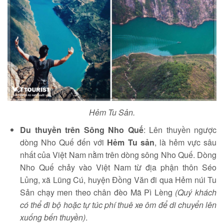
Hẻm Tu Sản.
Du thuyền trên Sông Nho Quế
: Lên thuyền ngược
dòng Nho Quế đến với
Hẻm Tu sản
, là hẻm vực sâu
nhất của Việt Nam nằm trên dòng sông Nho Quế. Dòng
Nho Quế chảy vào Việt Nam từ địa phận thôn Séo
Lủng, xã Lũng Cú, huyện Đồng Văn đi qua Hẻm núi Tu
Sản chạy men theo chân đèo Mã Pì Lèng
(Quý khách
có thể đi bộ hoặc tự túc phí thuê xe ôm để di chuyển lên
xuống bến thuyền)
.