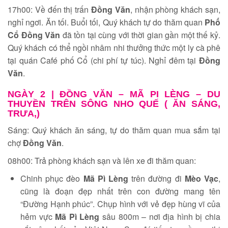
17h00: Về đến thị trấn
Đồng Văn
, nhận phòng khách sạn,
nghỉ ngơi. Ăn tối. Buổi tối, Quý khách tự do thăm quan
Phố
Cổ Đồng Văn
đã tồn tại cùng với thời gian gần một thế kỷ.
Quý khách có thể ngồi nhâm nhi thưởng thức một ly cà phê
tại quán Café phố Cổ (chi phí tự túc). Nghỉ đêm tại
Đồng
Văn
.
NGÀY 2 |
ĐỒNG VĂN – MÃ PI LÈNG – DU
THUYỀN TRÊN SÔNG NHO QUẾ ( ĂN SÁNG,
TRƯA,)
Sáng: Quý khách ăn sáng, tự do thăm quan mua sắm tại
chợ
Đồng Văn
.
08h00: Trả phòng khách sạn và lên xe đi thăm quan:
Chinh phục đèo
Mã Pì Lèng
trên đường đi
Mèo Vạc
,
cũng là đoạn đẹp nhất trên con đường mang tên
“Đường Hạnh phúc”. Chụp hình với vẻ đẹp hùng vĩ của
hẻm vực
Mã Pì Lèng
sâu 800m – nơi địa hình bị chia