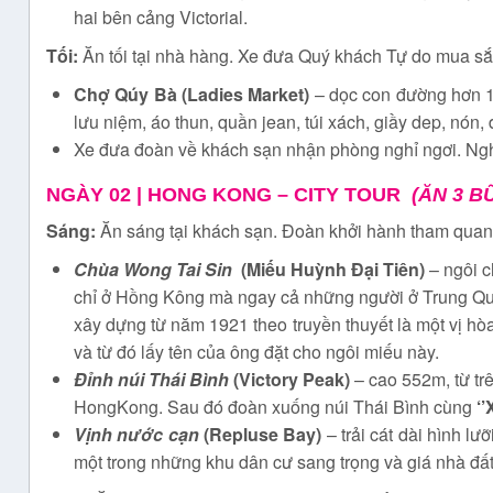
hai bên cảng Victorial.
Tối:
Ăn tối tại nhà hàng. Xe đưa Quý khách Tự do mua s
Chợ Qúy Bà (Ladies Market)
– dọc con đường hơn 1
lưu niệm, áo thun, quần jean, túi xách, giầy dep, nón, 
Xe đưa đoàn về khách sạn nhận phòng nghỉ ngơi. Ng
NGÀY 02 | HONG KONG – CITY TOUR
(ĂN 3 B
Sáng:
Ăn sáng tại khách sạn. Đoàn khởi hành tham quan
Chùa Wong Tai Sin
(Miếu Huỳnh Đại Tiên)
– ngôi 
chỉ ở Hồng Kông mà ngay cả những người ở Trung Qu
xây dựng từ năm 1921 theo truyền thuyết là một vị hò
và từ đó lấy tên của ông đặt cho ngôi miếu này.
Đỉnh núi Thái Bình
(Victory Peak)
– cao 552m, từ trê
HongKong. Sau đó đoàn xuống núi Thái Bình cùng
‘’
Vịnh nước cạn
(Repluse Bay)
– trải cát dài hình l
một trong những khu dân cư sang trọng và giá nhà đấ