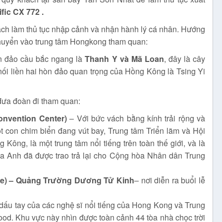
fic CX 772 .
ách làm thủ tục nhập cảnh và nhận hành lý cá nhân. Hướng
huyển vào trung tâm Hongkong tham quan:
òn đảo cầu bắc ngang là
Thanh Y và Mã Loan
, đây là cây
 nối liền hai hòn đảo quan trọng của Hồng Kông là Tsing Yi
đưa đoàn đi tham quan:
onvention Center)
– Với bức vách bằng kính trải rộng và
con chim biển đang vút bay, Trung tâm Triển lãm và Hội
Kông, là một trung tâm nổi tiếng trên toàn thế giới, và là
ủa Anh đã được trao trả lại cho Cộng hòa Nhân dân Trung
re) – Quảng Trường Dương Tử Kinh
– nơi diễn ra buổi lễ
 dấu tay của các nghệ sĩ nổi tiếng của Hong Kong và Trung
d. Khu vực này nhìn được toàn cảnh 44 tòa nhà chọc trời