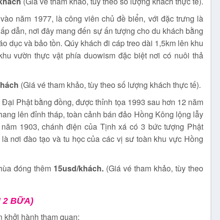
 khách
(Giá vé tham khảo, tùy theo số lượng khách thực tế).
 vào năm 1977, là công viên chủ đề biển, với đặc trưng là
ì hấp dẫn, nơi đây mang đến sự ấn tượng cho du khách bằng
giáo dục và bảo tồn. Qúy khách đi cáp treo dài 1,5km lên khu
khu vườn thực vật phía duowism đặc biệt nơi có nuôi thả
khách
(Giá vé tham khảo, tùy theo số lượng khách thực tế).
 Đại Phật bằng đồng, được thỉnh tọa 1993 sau hơn 12 năm
thang lên đỉnh tháp, toàn cảnh bán đảo Hồng Kông lộng lẫy
p năm 1903, chánh điện của Tịnh xá có 3 bức tượng Phật
 là nơi đào tạo và tu học của các vị sư toàn khu vực Hồng
chùa đóng thêm
15usd/khách.
(Giá vé tham khảo, tùy theo
 2 BỮA)
n khởi hành tham quan: