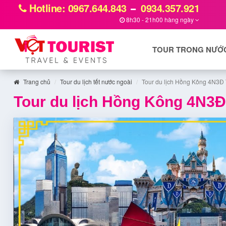
Hotline: 0967.644.843
0934.357.921
8h30 - 21h00 hàng ngày
TOUR TRONG NƯỚ
Trang chủ
Tour du lịch tết nước ngoài
Tour du lịch Hồng Kông 4N3Đ 
Tour du lịch Hồng Kông 4N3Đ