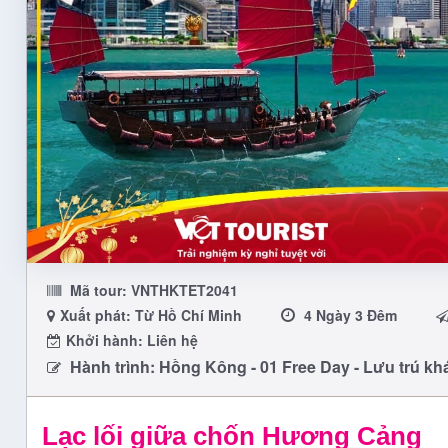
Mã tour:
VNTHKTET2041
Xuất phát: Từ Hồ Chí Minh
4 Ngày 3 Đêm
Khởi hành: Liên hệ
Hành trình: Hồng Kông - 01 Free Day - Lưu trú kh
Lạc lối giữa chốn Hương Cảng