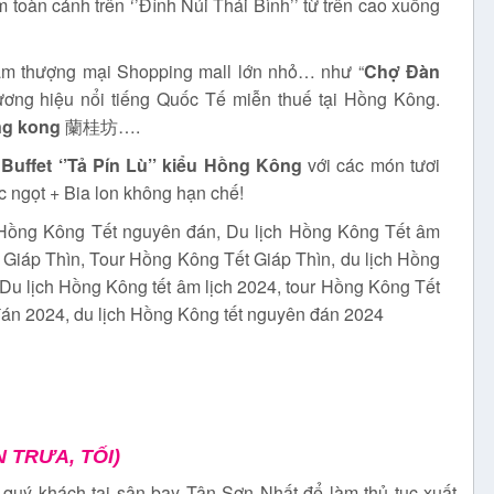
m toàn cảnh trên ‘’Đỉnh Núi Thái Bình’’ từ trên cao xuống
 tâm thượng mại Shopping mall lớn nhỏ… như “
Chợ Đàn
ơng hiệu nổi tiếng Quốc Tế miễn thuế tại Hồng Kông.
ng kong
蘭桂坊….
Buffet ‘’Tả Pín Lù’’ kiểu Hồng Kông
với các món tươi
c ngọt + Bia lon không hạn chế!
 Hồng Kông Tết nguyên đán
,
Du lịch Hồng Kông Tết âm
 Giáp Thìn
,
Tour Hồng Kông Tết Giáp Thìn
,
du lịch Hồng
Du lịch Hồng Kông tết âm lịch 2024
,
tour Hồng Kông Tết
đán 2024
,
du lịch Hồng Kông tết nguyên đán 2024
N TRƯA, TỐI)
quý khách tại sân bay Tân Sơn Nhất để làm thủ tục xuất