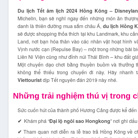
Du lịch Tết âm lịch 2024
Hồng Kông – Disneyland
Michelin, bạn sẽ nghĩ ngay đến những món ăn thượn
danh là thiên đường mua sắm châu Á,
du lịch
Hồng 
sẽ được shopping thỏa thích tại khu Landmark, khu cả
Land, nơi bạn hóa thân vào các nhân vật hoạt hình v
Vịnh nước cạn (Repulse Bay) – một trong những bãi b
Liên Ni Viện cũng như đỉnh núi Thái Bình – khu đất giá 
Một chuyến dạo chơi bằng thuyền buồm và thưởng t
không thể thiếu trong chuyến đi này. Hãy nhanh
Viettourist
dịp Tết nguyên đán 2019 này nhé.
Những trải nghiệm thú vị trong 
Sức cuốn hút của thành phố Hương Cảng được kể đến
✔
Khám phá “
Đại lộ ngôi sao Hongkong
” nơi ghi dấ
✔
Tham quan nơi diễn ra lễ trao trả Hồng Kông về 