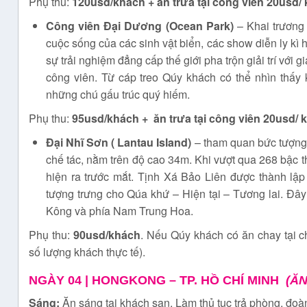
Phụ thu:
120usd/khách
+ ăn trưa tại công viên 20usd/
Công viên Đại Dương (Ocean Park)
– Khai trương
cuộc sống của các sinh vật biển, các show diễn ly k
sự trải nghiệm đẳng cấp thế giới pha trộn giải trí với 
công viên. Từ cáp treo Qúy khách có thể nhìn thấy 
những chú gấu trúc quý hiếm.
Phụ thu:
95usd/khách +
ăn trưa tại công viên 20usd/ 
Đại Nhĩ Sơn ( Lantau Island)
– tham quan bức tượng
chế tác, nằm trên độ cao 34m. Khi vượt qua 268 bậc 
hiện ra trước mắt. Tịnh Xá Bảo Liên được thành lậ
tượng trưng cho Qúa khứ – Hiện tại – Tương lai. Đây
Kông và phía Nam Trung Hoa.
Phụ thu:
90usd/khách
. Nếu Qúy khách có ăn chay tại 
số lượng khách thực tế).
NGÀY 04 | HONGKONG – TP. HỒ CHÍ MINH
(ĂN
Sáng:
Ăn sáng tại khách sạn. Làm thủ tục trả phòng, đoà