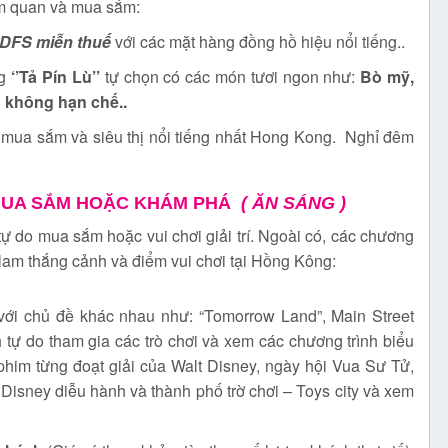
am quan và mua sắm:
 DFS miễn thuế
với các mặt hàng đồng hồ hiệu nổi tiếng..
ng
‘’Tả Pín Lù’’
tự chọn có các món tươi ngon như:
Bò mỹ,
 không hạn chế..
m mua sắm và siêu thị nổi tiếng nhất Hong Kong. Nghỉ đêm
 MUA SẮM HOẶC KHÁM PHÁ
( ĂN SÁNG )
tự do mua sắm hoặc vui chơi giải trí. Ngoài có, các chương
 lam thắng cảnh và điểm vui chơi tại Hồng Kông:
 với chủ đề khác nhau như: “Tomorrow Land”, Main Street
 tự do tham gia các trò chơi và xem các chương trình biểu
phim từng đoạt giải của Walt Disney, ngày hội Vua Sư Tử,
isney diễu hành và thành phố trờ chơi – Toys city và xem