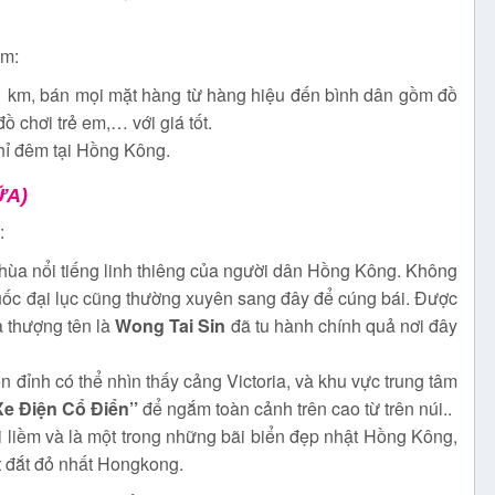
ắm:
 km, bán mọi mặt hàng từ hàng hiệu đến bình dân gồm đồ
đồ chơi trẻ em,… với giá tốt.
hỉ đêm tại Hồng Kông.
ỮA)
:
chùa nổi tiếng linh thiêng của người dân Hồng Kông. Không
ốc đại lục cũng thường xuyên sang đây để cúng bái. Được
a thượng tên là
Wong Tai Sin
đã tu hành chính quả nơi đây
n đỉnh có thể nhìn thấy cảng Victoria, và khu vực trung tâm
Xe Điện Cổ Điển’’
để ngắm toàn cảnh trên cao từ trên núi..
ưỡi liềm và là một trong những bãi biển đẹp nhật Hồng Kông,
t đắt đỏ nhất Hongkong.