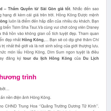
 – Thẩm Quyến từ Sài Gòn giá tốt
. Nhắc đến sao
g hạng đi kèm cái giá trên trời. Hồng Kông Được mệnh
Kông
luôn là điểm đến hấp dẫn của nhiều du khách. Bạn
ng biển Tsim Sha Tsui.Và cùng vui chơi công viên Disney
à thả hồn vào không gian cổ tích tuyệt đẹp. Tham quan
iển đẹp nhất
Hồng Kông
,… Bạn sẽ có dịp ghé thăm Chí
trị nhất thế giới và là nơi sinh sống của giới thượng lưu.
hức món lẩu Hồng Kông, Dim Sum ngon tuyệt là điều
 tay đăng ký
tour du lịch Hồng Kông
của
Du Lịch
chương trình
 bởi…
u ấn nền điện ảnh Hông Kông.
cho CHND Trung Hoa ‘’Quảng Trường Dương Tử Kinh’’.