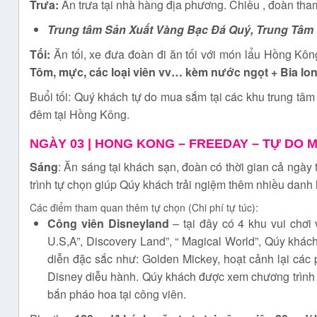
Trưa:
Ăn trưa tại nhà hàng địa phương. Chiều , đoàn th
Trung tâm Sản Xuất Vàng Bạc Đá Quý, Trung Tâm
Tối:
Ăn tối, xe đưa đoàn đi ăn tối với món lẩu Hồng Kô
Tôm, mực, các loại viên vv… kèm nước ngọt + Bia lon
Buổi tối: Quý khách tự do mua sắm tại các khu trung tâ
đêm tại Hồng Kông.
NGÀY 03 | HONG KONG – FREEDAY – TỰ DO
Sáng
: Ăn sáng tại khách sạn, đoàn có thời gian cả ngày 
trình tự chọn giúp Qúy khách trải ngiệm thêm nhiều danh
Các điểm tham quan thêm tự chọn (Chi phí tự túc):
Công viên Disneyland
– tại đây có 4 khu vui chơi
U.S,A”, Discovery Land”, “ Magical World”, Qúy khách
diễn đặc sắc như: Golden Mickey, hoạt cảnh lại các 
Disney diễu hành. Qúy khách được xem chương trình D
bắn pháo hoa tại công viên.