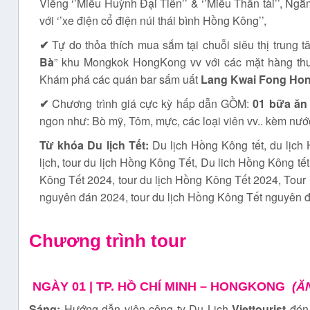
Viếng ‘’Miếu Huỳnh Đại Tiên’’ & ‘’Miếu Thần tài’’, Ngắ
với ‘’xe điện cổ điện núi thái bình Hồng Kông’’,
✔
Tự do thỏa thích mua sắm tại chuỗi siêu thị trung
Bà
” khu Mongkok HongKong vv với các mặt hàng thư
Khám phá các quán bar sấm uất
Lang Kwai Fong Ho
✔
Chương trình giá cực kỳ hấp dẫn GỒM:
01 bữa ăn 
ngon như: Bò mỹ, Tôm, mực, các loại viên vv.. kèm nướ
Từ khóa
Du lịch Tết
:
Du lịch Hồng Kông tết,
du lịch
lịch
,
tour du lịch Hồng Kông Tết
,
Du lich Hồng Kông tết
Kông Tết 2024
,
tour du lịch Hồng Kông Tết 2024
,
Tour 
nguyên đán 2024
,
tour du lịch Hồng Kông Tết nguyên 
Chương trình tour
NGÀY 01 | TP. HỒ CHÍ MINH – HONGKONG
(Ă
Sáng:
Hướng dẫn viên công ty Du Lịch
Viettourist
đón 