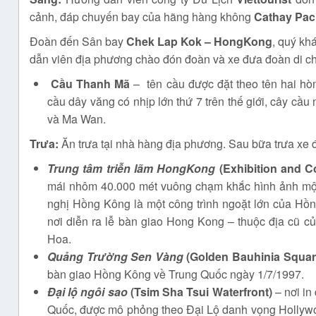
cảnh, đáp chuyến bay của hãng hàng không
Cathay Paci
Đoàn đến Sân bay
Chek Lap Kok – HongKong
, quý kh
dẫn viên địa phương chào đón đoàn và xe đưa đoàn di c
​
Cầu Thanh Mã
– tên cầu được đặt theo tên hai h
cầu dây văng có nhịp lớn thứ 7 trên thế giới, cây cầu
và Ma Wan.
Trưa:
Ăn trưa tại nhà hàng địa phương. Sau bữa trưa xe 
Trung tâm triễn lãm HongKong
(Exhibition and C
mái nhôm 40.000 mét vuông chạm khắc hình ảnh một 
nghị Hồng Kông là một công trình ngoặt lớn của Hồng 
nơi diễn ra lễ bàn giao Hong Kong – thuộc địa cũ c
Hoa.
Quảng Trường Sen Vàng
(Golden Bauhinia Squa
bàn giao Hồng Kông về Trung Quốc ngày 1/7/1997.
Đại lộ ngôi sao
(Tsim Sha Tsui Waterfront)
– nơi in
Quốc, được mô phỏng theo Đại Lộ danh vọng Hollywoo