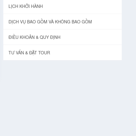
LỊCH KHỞI HÀNH
DỊCH VỤ BAO GỒM VÀ KHÔNG BAO GỒM
ĐIỀU KHOẢN & QUY ĐỊNH
TƯ VẤN & ĐẶT TOUR