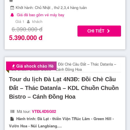
Khởi hành: Chủ Nhật , thứ 2,3,4 hàng tuần
Giá đã bao gôm vé máy bay
Giá 1
khách
6.390.000
đ
CHI TIẾT
5.390.000
đ
Giá shock chào Hè
Tour du lịch Đà Lạt 4N3Đ: Đồi Chè Cầu
Đất – Thác Datanla – KDL Chuồn Chuồn
Bistro – Cánh Đồng Hoa
Mã tour:
VTĐL4DSG02
Hành trình:
Đà Lạt - thiền Viện TRúc Lâm - Green Hill -
Vườn Hoa - Núi Langbiang....