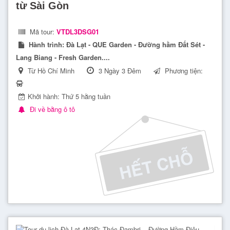
từ Sài Gòn
Mã tour:
VTDL3DSG01
Hành trình:
Đà Lạt - QUE Garden - Đường hầm Đất Sét -
Lang Biang - Fresh Garden....
Từ Hồ Chí Minh
3 Ngày 3 Đêm
Phương tiện:
Khởi hành: Thứ 5 hằng tuần
Đi về bằng ô tô