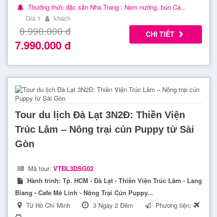
Thưởng thức đặc sản Nha Trang : Nem nướng, bún Cá...
Giá 1
khách
8.990.000
đ
CHI TIẾT
7.990.000
đ
Tour du lịch Đà Lạt 3N2Đ: Thiền Viện
Trúc Lâm – Nông trại cún Puppy từ Sài
Gòn
Mã tour:
VTĐL3DSG02
Hành trình:
Tp. HCM - Đà Lạt - Thiền Viện Trúc Lâm - Lang
Biang - Cafe Mê Linh - Nông Trại Cún Puppy...
Từ Hồ Chí Minh
3 Ngày 2 Đêm
Phương tiện: