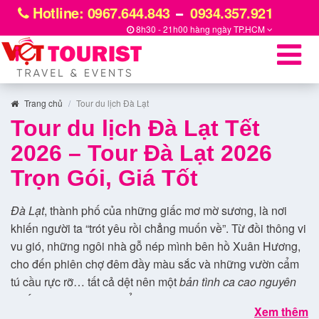
Hotline: 0967.644.843
0934.357.921
8h30 - 21h00 hàng ngày
TP.HCM
Trang chủ
Tour du lịch Đà Lạt
Tour du lịch Đà Lạt Tết
2026 – Tour Đà Lạt 2026
Trọn Gói, Giá Tốt
Đà Lạt
, thành phố của những giấc mơ mờ sương, là nơi
khiến người ta “trót yêu rồi chẳng muốn về”. Từ đồi thông vi
vu gió, những ngôi nhà gỗ nép mình bên hồ Xuân Hương,
cho đến phiên chợ đêm đầy màu sắc và những vườn cẩm
tú cầu rực rỡ… tất cả dệt nên một
bản tình ca cao nguyên
khiến trái tim ai cũng thổn thức.
Xem thêm