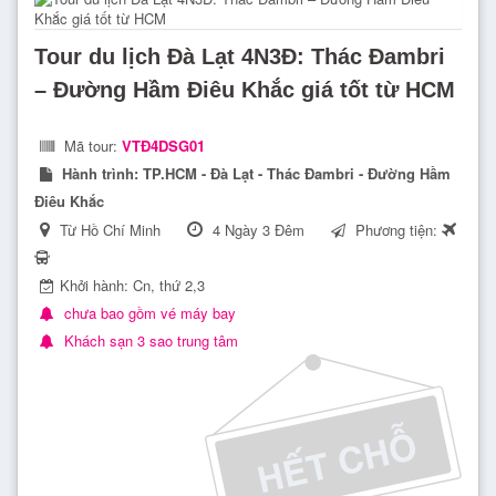
Tour du lịch Đà Lạt 4N3Đ: Thác Đambri
– Đường Hầm Điêu Khắc giá tốt từ HCM
Mã tour:
VTÐ4DSG01
Hành trình:
TP.HCM - Đà Lạt - Thác Đambri - Đường Hầm
Điêu Khắc
Từ Hồ Chí Minh
4 Ngày 3 Đêm
Phương tiện:
Khởi hành: Cn, thứ 2,3
chưa bao gồm vé máy bay
Khách sạn 3 sao trung tâm