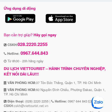
Ứng dụng di động
Bạn cần trợ giúp?
Hãy gọi ngay
028.2220.2255
CSKH:
0967.644.843
Hotline:
Từ 8h30 - 20h hằng ngày
DU LỊCH VIETTOURIST – HÀNH TRÌNH CHUYÊN NGHIỆP,
KẾT NỐI DÀI LÂU!!!
VĂN PHÒNG HCM:
37 Tôn Đức Thắng, Quận 1, TP. Hồ Chí Minh
VĂN PHÒNG HCM:
60 Nguyễn Đình Chiểu, Phường Đakao, Quận 1,
TP. Hồ Chí Minh
Điện thoại:
(028) 2220 2255 |
Hotline:
0967 644 843
CSKH
:cskh@viettourist.net.vn