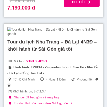
7.990.000
đ
CHI TIẾT
7.190.000
đ
Tour Đà Lạt 3 ngày 2 đêm
– Khám phá thành phố
ngàn hoa, thích hợp cho cuối tuần “chạy trốn khỏi phố
thị”.
Tour Đà Lạt 4 ngày 3 đêm
– Hành trình sâu hơn đến
những điểm check-in mới lạ như Cầu Gỗ săn mây,
Kombi Land, Đồi cỏ hồng.
Tour du lịch Nha Trang – Đà Lạt 4N3Đ –
Tour Đà Lạt dịp lễ Tết
– Trải nghiệm mùa lễ hội
khởi hành từ Sài Gòn giá tốt
trong không khí se lạnh đặc trưng, hoa xuân nở rộ
khắp nẻo đường.
Mã tour:
VTNTDL4DSG
Hành trình:
TPHCM - Vinpearland - Vịnh San Hô - Nhà Yến
Tour Đà Lạt Teambuilding – MICE – Khách đoàn
–
- Đà Lạt - Cổng Trời BaLi...
Dịch vụ tổ chức chuyên nghiệp, kết hợp khám phá,
Từ Hồ Chí Minh
4 Ngày 3 Đêm
Phương tiện:
nghỉ dưỡng và gắn kết tập thể.
Khởi hành: cn, thứ 2,3,4
Giá tour đã bao gồm vé máy bay
Thưởng thức đặc sản Nem Nướng, bún cá ...