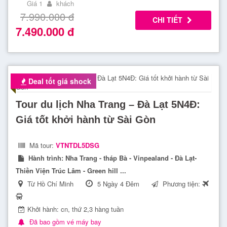
Giá 1
khách
7.990.000
đ
CHI TIẾT
7.490.000
đ
Deal tốt giá shock
Tour du lịch Nha Trang – Đà Lạt 5N4Đ:
Giá tốt khởi hành từ Sài Gòn
Mã tour:
VTNTDL5DSG
Hành trình:
Nha Trang - tháp Bà - Vinpealand - Đà Lạt-
Thiền Viện Trúc Lâm - Green hill ...
Từ Hồ Chí Minh
5 Ngày 4 Đêm
Phương tiện:
Khởi hành: cn, thứ 2,3 hàng tuần
Đã bao gồm vé máy bay