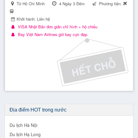
Từ Hồ Chí Minh
4 Ngày 3 Đêm
Phương tiện:
Khởi hành: Liên hệ
VISA Nhật Bản đơn giản chỉ hình + hộ chiếu
Bay Việt Nam Airlines giờ bay cực đẹp.
Địa điểm HOT trong nước
Du lịch Hà Nội
Du lịch Nhật Bản – Văn hoá trà đạo
Du lịch Hạ Long