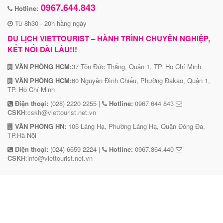
0967.644.843
những quy tắc đặc biệt của người Nhật đã được lưu truyền
Hotline:
qua nhiều thế hệ. Tuỳ vào thời điểm khác nhau mà người
Từ 8h30 - 20h hằng ngày
dân Nhật Bản sẽ sử dụng những loại rượu khác nhau.
DU LỊCH VIETTOURIST – HÀNH TRÌNH CHUYÊN NGHIỆP,
KẾT NỐI DÀI LÂU!!!
VĂN PHÒNG HCM:
37 Tôn Đức Thắng, Quận 1, TP. Hồ Chí Minh
VĂN PHÒNG HCM:
60 Nguyễn Đình Chiểu, Phường Đakao, Quận 1,
TP. Hồ Chí Minh
Điện thoại:
(028) 2220 2255 |
Hotline:
0967 644 843
CSKH
:cskh@viettourist.net.vn
VĂN PHÒNG HN:
105 Láng Hạ, Phường Láng Hạ, Quận Đông Đa,
TP.Hà Nội
Điện thoại:
(024) 6659 2224 |
Hotline:
0967.864.440
CSKH
:info@viettourist.net.vn