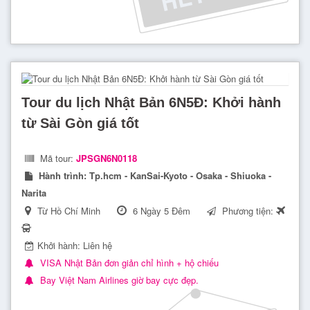
nhiều tín đồ du lịch ưa chuộng. Các
tour du lịch Nhật Bản
tại Du Lịch Viettourist luôn đảm bảo mang đến cho du
khách những trải nghiệm mới mẻ và thú vị. Cùng Du Lịch
Viettourist tìm hiểu vẻ đẹp về văn hoá, con người và đất
nước Nhật Bản nhé.
Tour du lịch Nhật Bản 6N5Đ: Khởi hành
từ Sài Gòn giá tốt
Mã tour:
JPSGN6N0118
Hành trình:
Tp.hcm - KanSai-Kyoto - Osaka - Shiuoka -
Narita
Từ Hồ Chí Minh
6 Ngày 5 Đêm
Phương tiện:
Khởi hành: Liên hệ
VISA Nhật Bản đơn giản chỉ hình + hộ chiếu
Du lịch Nhật Bản – Khám phá vẻ đẹp văn hoá, con người
Bay Việt Nam Airlines giờ bay cực đẹp.
và đất nước Nhật Bản