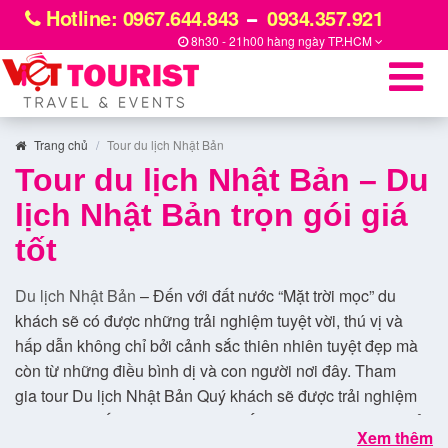
Hotline: 0967.644.843
0934.357.921
8h30 - 21h00 hàng ngày
TP.HCM
Trang chủ
Tour du lịch Nhật Bản
Tour du lịch Nhật Bản – Du
lịch Nhật Bản trọn gói giá
tốt
Du lịch Nhật Bản
– Đến với đất nước “Mặt trời mọc” du
khách sẽ có được những trải nghiệm tuyệt vời, thú vị và
hấp dẫn không chỉ bởi cảnh sắc thiên nhiên tuyệt đẹp mà
còn từ những điều bình dị và con người nơi đây. Tham
gia tour Du lịch Nhật Bản Quý khách sẽ được trải nghiệm
trượt trên tuyết vào mùa đông, ngắm nhìn hoa Anh Đào nở
Xem thêm
vào mùa Xuân và dạo quanh con đường lá đỏ vào mùa