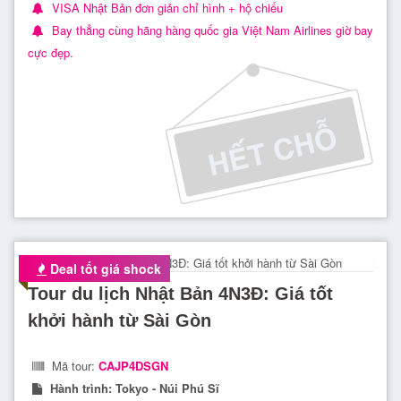
trời mọc”
VISA Nhật Bản đơn giản chỉ hình + hộ chiếu
Bay thẳng cùng hãng hàng quốc gia Việt Nam Airlines giờ bay
1. Tour du lịch Nhật Bản – Văn hoá trà đạo
cực đẹp.
Văn hoá trà đạo phát triển vào khoảng cuối TK VII và dần
trở thành nghệ thuật thưởng thức trà tại Nhật Bản. Tham
gia các
tour Nhật Bản
, du khách sẽ được trải nghiệm sâu
sắc hơn về nét đẹp văn hoá đặc trưng này.
Tại các
tour du lịch Nhật Bản
, du khách sẽ hiểu rõ thực tế,
văn hoá trà đạo của người dân Nhật không chủ yếu đến
chất lượng của trà. Mà chính xác, họ quan tâm đến người
pha trà, các thao tác của người pha trà. Bởi người Nhật chỉ
dùng một loại duy nhất là trà bột matcha cho các nghi thức
Deal tốt giá shock
trà đạo.
Tour du lịch Nhật Bản 4N3Đ: Giá tốt
khởi hành từ Sài Gòn
Mã tour:
CAJP4DSGN
Hành trình:
Tokyo - Núi Phú Sĩ