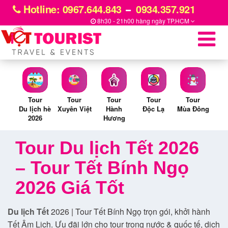
Hotline: 0967.644.843
0934.357.921
8h30 - 21h00 hàng ngày
TP.HCM
Tour
Tour
Tour
Tour
Tour
Du lịch hè
Xuyên Việt
Hành
Độc Lạ
Mùa Đông
2026
Hương
Tour Du lịch Tết 2026
– Tour Tết Bính Ngọ
2026 Giá Tốt
Du lịch Tết
2026 | Tour Tết Bính Ngọ trọn gói, khởi hành
Tết Âm Lịch. Ưu đãi lớn cho tour trong nước & quốc tế, dịch