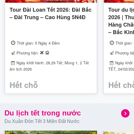
🔹
Tour Tết nước ngoài
: Mở rộng chân trời đầu năm – từ
Tour Đài Loan Tết 2026: Đài Bắc
Tour du l
Thái Lan, Singapore, Malaysia, Nhật Bản, Hàn Quốc
– Đài Trung – Cao Hùng 5N4Đ
2026 | Th
cho tới châu Âu, Úc… Hành trình đẳng cấp – dịch vụ chu
Hàng Châu
đáo.
– Bắc Ki
✅
Lịch khởi hành linh hoạt
, nhiều ngày đẹp mùng 2 –
mùng 4 Tết
Thời gian: 5 Ngày 4 Đêm
Thời gian
✅
Chất lượng tour đảm bảo
, hướng dẫn viên chuyên
Phương tiện:
Phương ti
nghiệp
Ngày khởi hành: 28,29 Tết; Mùng 1, 2 Tết
Ngày khởi
✅
Giá tốt – ưu đãi Tết – quà tặng phong bao lộc đầu
âm lịch 2026
TẾT, 24/02/2
năm
Hết chỗ
Hết ch
🧭
Gợi ý một số tour Tết 2026 được
yêu thích
:
Tour Đà Lạt Tết 2026 3N2Đ
– Lạc bước giữa mùa
Du lịch tết trong nước
hoa mai anh đào
Du Xuân Đón Tết 3 Miền Đất Nước
Tour Phú Quốc Tết Bính Ngọ 4N3Đ
– Tết rực nắng,
biển xanh trong