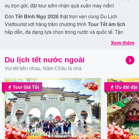
vụ trọn gói, đặt tour sớm nhận quà xuân may mắn!
Đón
Tết Bính Ngọ 2026
thật trọn vẹn cùng Du Lịch
Viettourist với hàng trăm chương trình
Tour Tết âm lịch
hấp dẫn, đa dạng lựa chọn trong nước và quốc tế. Tận
hưởng kỳ nghỉ
Tết Nguyên Đán
trọn gói, khởi hành linh
Xem thêm
hoạt từ mùng 1 đến mùng 10 Tết, dịch vụ chuyên nghiệp –
chất lượng hàng đầu.
Du lịch tết nước ngoài
Ưu đãi đặt sớm có hạn —
Tour Tết 2026
và
Tour Du lịch
Vui tết bên nhau, Năm Châu là nhà
Tết Bính Ngọ
đang mở bán với nhiều quà tặng hấp dẫn.
Đặt ngay hôm nay để giữ chỗ đẹp và đón xuân an khang
Tour Giá Tốt
Ưu đãi đặt
cùng Du Lịch Viettourist!
🔹
Tour Tết trong nước
: Trọn vẹn không khí xuân đất Việt
– từ miền Bắc se lạnh, miền Trung ấm áp đến miền Tây
sông nước. Các điểm đến hot như
Đà Lạt, Đà Nẵng, Nha
Trang, Phú Quốc, Miền Tây, Tây Nguyên
… đang chờ bạn
khám phá.