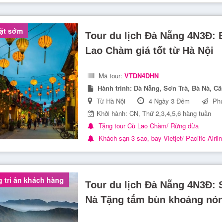
ặt sớm
Tour du lịch Đà Nẵng 4N3Đ: 
Lao Chàm giá tốt từ Hà Nội
Mã tour:
VTDN4DHN
Hành trình:
Đà Nẵng, Sơn Trà, Bà Nà, C
Từ Hà Nội
4 Ngày 3 Đêm
Phư
Khởi hành: CN, Thứ 2,3,4,5,6 hàng tuần
Tặng tour Cù Lao Chàm/ Rừng dừa
Khách sạn 3 sao, bay Vietjet/ Pacific Airli
 tri ân khách hàng
Tour du lịch Đà Nẵng 4N3Đ: 
Nà Tặng tắm bùn khoáng nón