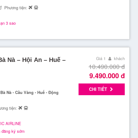
Phương tiện:
ạn 3 sao
Giá 1
khách
Bà Nà – Hội An – Huế –
10.490.000
đ
9.490.000
đ
CHI TIẾT
 Bà Nà - Cầu Vàng - Huế - Động
ơng tiện:
FIC AIRLINE
h đăng ký sớm