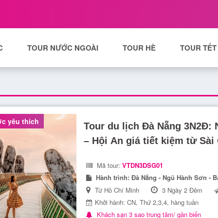
C
TOUR NƯỚC NGOÀI
TOUR HÈ
TOUR TẾT
c yêu thích
Tour du lịch Đà Nẵng 3N2Đ:
– Hội An giá tiết kiệm từ Sài
Mã tour:
VTDN3DSG01
Hành trình:
Đà Nẵng - Ngũ Hành Sơn - Bà
Từ Hồ Chí Minh
3 Ngày 2 Đêm
Khởi hành: CN, Thứ 2,3,4, hàng tuần
Khách sạn 3 sao trung tâm/ gần biển