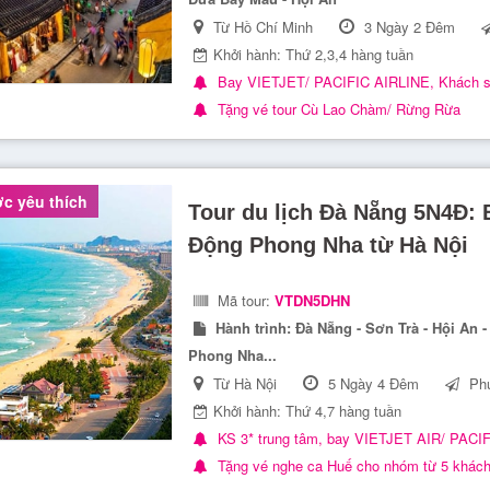
Từ Hồ Chí Minh
3 Ngày 2 Đêm
Khởi hành: Thứ 2,3,4 hàng tuần
Bay VIETJET/ PACIFIC AIRLINE, Khách s
Tặng vé tour Cù Lao Chàm/ Rừng Rừa
c yêu thích
Tour du lịch Đà Nẵng 5N4Đ: 
Động Phong Nha từ Hà Nội
Mã tour:
VTDN5DHN
Hành trình:
Đà Nẵng - Sơn Trà - Hội An -
Phong Nha...
Từ Hà Nội
5 Ngày 4 Đêm
Phư
Khởi hành: Thứ 4,7 hàng tuần
KS 3* trung tâm, bay VIETJET AIR/ PACI
Tặng vé nghe ca Huế cho nhóm từ 5 khác