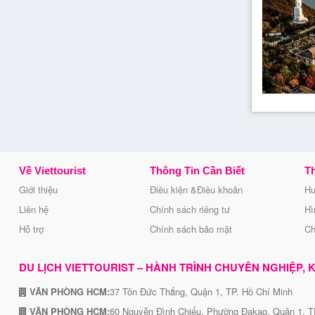
Về Viettourist
Thông Tin Cần Biết
Th
Giới thiệu
Điều kiện &Điều khoản
Hư
Liên hệ
Chính sách riêng tư
Hì
Hỗ trợ
Chính sách bảo mật
Ch
DU LỊCH VIETTOURIST – HÀNH TRÌNH CHUYÊN NGHIỆP, KẾ
VĂN PHÒNG HCM:
37 Tôn Đức Thắng, Quận 1, TP. Hồ Chí Minh
VĂN PHÒNG HCM:
60 Nguyễn Đình Chiểu, Phường Đakao, Quận 1, T