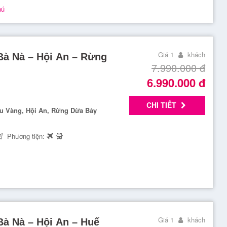
hú
Giá 1
khách
Bà Nà – Hội An – Rừng
7.990.000
đ
6.990.000
đ
CHI TIẾT
ầu Vàng, Hội An, Rừng Dừa Bảy
Phương tiện:
Giá 1
khách
Bà Nà – Hội An – Huế