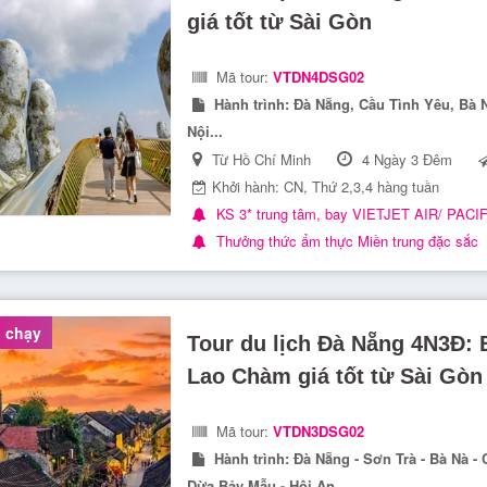
giá tốt từ Sài Gòn
Mã tour:
VTDN4DSG02
Hành trình:
Đà Nẵng, Cầu Tình Yêu, Bà N
Nội...
Từ Hồ Chí Minh
4 Ngày 3 Đêm
Khởi hành: CN, Thứ 2,3,4 hàng tuần
KS 3* trung tâm, bay VIETJET AIR/ PACI
Thưởng thức ẩm thực Miền trung đặc sắc
 chạy
Tour du lịch Đà Nẵng 4N3Đ: 
Lao Chàm giá tốt từ Sài Gòn
Mã tour:
VTDN3DSG02
Hành trình:
Đà Nẵng - Sơn Trà - Bà Nà -
Dừa Bảy Mẫu - Hội An