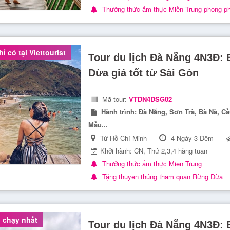
Thưởng thức ẩm thực Miền Trung phong p
ỉ có tại Viettourist
Tour du lịch Đà Nẵng 4N3Đ: 
Dừa giá tốt từ Sài Gòn
Mã tour:
VTDN4DSG02
Hành trình:
Đà Nẵng, Sơn Trà, Bà Nà, C
Mẫu...
Từ Hồ Chí Minh
4 Ngày 3 Đêm
Khởi hành: CN, Thứ 2,3,4 hàng tuần
Thưởng thức ẩm thực Miền Trung
Tặng thuyền thúng tham quan Rừng Dừa
 chạy nhất
Tour du lịch Đà Nẵng 4N3Đ: 