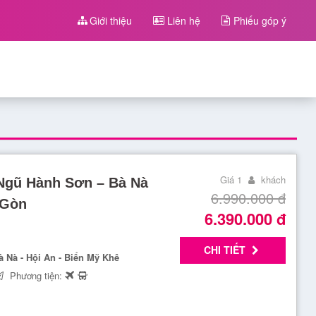
Giới thiệu
Liên hệ
Phiếu góp ý
Giá 1
khách
 Ngũ Hành Sơn – Bà Nà
6.990.000
đ
 Gòn
6.390.000
đ
CHI TIẾT
 Nà - Hội An - Biển Mỹ Khê
Phương tiện: