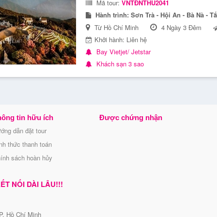
Mã tour:
VNTĐNTHU2041
Hành trình:
Sơn Trà - Hội An - Bà Nà - 
Từ Hồ Chí Minh
4 Ngày 3 Đêm
Khởi hành: Liên hệ
Bay Vietjet/ Jetstar
Khách sạn 3 sao
ông tin hữu ích
Được chứng nhận
ớng dẫn đặt tour
nh thức thanh toán
ính sách hoàn hủy
T NỐI DÀI LÂU!!!
P. Hồ Chí Minh