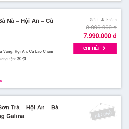
Giá 1
khách
Bà Nà – Hội An – Cù
8.990.000
đ
7.990.000
đ
CHI TIẾT
ầu Vàng, Hội An, Cù Lao Chàm
ơng tiện:
ne
Sơn Trà – Hội An – Bà
g Galina