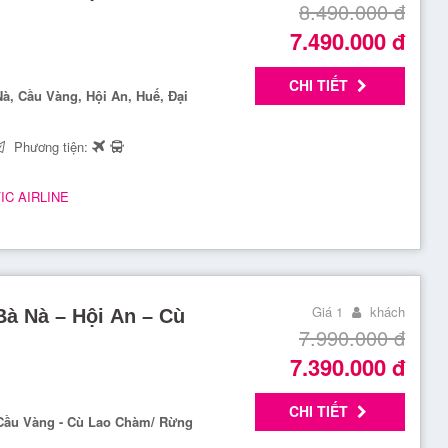
8.490.000
đ
7.490.000
đ
CHI TIẾT
à, Cầu Vàng, Hội An, Huế, Đại
Phương tiện:
FIC AIRLINE
Giá 1
khách
Bà Nà – Hội An – Cù
7.990.000
đ
7.390.000
đ
CHI TIẾT
 Cầu Vàng - Cù Lao Chàm/ Rừng