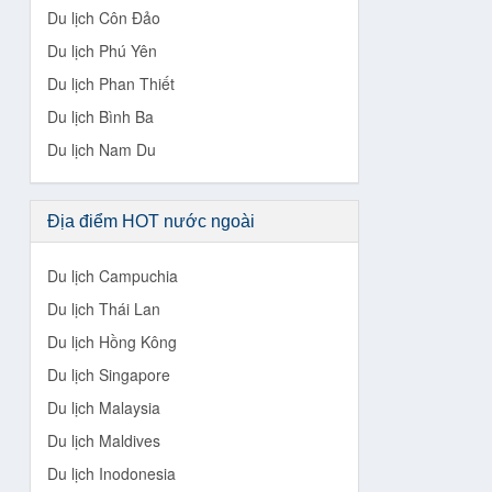
Du lịch Côn Đảo
Để hiểu hơn
Du lịch Phú Yên
—————
Du lịch Phan Thiết
Được mệnh d
Du lịch Bình Ba
rồi để tìm h
Du lịch Nam Du
trình
tour du
phố của Đan 
Đan Mạch
th
Địa điểm HOT nước ngoài
Du lịch Campuchia
Du lịch Thái Lan
Du lịch Hồng Kông
Du lịch Singapore
Du lịch Malaysia
Du lịch Maldives
Du lịch Inodonesia