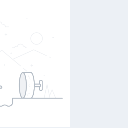
ch
—————-
húng ta cảm thấy hào hứng và muốn
du lịch Đan Mạch
ngay
thế, khi đặt chân đến đất nước Đan Mạch trong hành
đất nước xanh, sạch, đẹp với khí hậu trong lành, các thành
ài tuyệt đẹp, những khu vui chơi giải trí hấp dẫn.
Du lịch