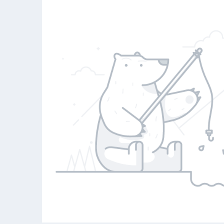
 về Đan Mạch , Mời bạn tham khảo Kinh nghiệm du lịch Đan Mạ
—————————————————————————————
anh là quốc gia của hạnh phúc, có lẽ Đan Mạch đã làm cho c
iểu những điều hạnh phúc đang hiện diện nơi đây. Và đúng như 
 lịch Đan Mạch
tôi đã cảm thấy được điều đó. Đan Mạch là một 
Mạch lúc nào cũng tràn ngập sắc hoa hương trời, với những lâu đ
ực sự đã làm thỏa mãn niềm đam mê du lịch của tôi.