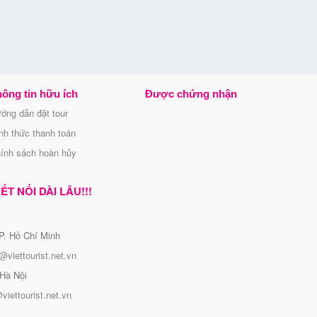
ông tin hữu ích
Được chứng nhận
ớng dẫn đặt tour
nh thức thanh toán
ính sách hoàn hủy
T NỐI DÀI LÂU!!!
P. Hồ Chí Minh
@viettourist.net.vn
Hà Nội
viettourist.net.vn