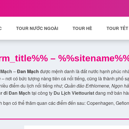
C
TOUR NƯỚC NGOÀI
TOUR HÈ
TOUR TẾT
rm_title%% – %%sitename%
n Mạch
–
Đan Mạch
được mệnh danh là đất nước hạnh phúc nhất 
 –
nơi có bức tượng nàng tiên cá nổi tiếng, cũng là thành phố sạ
iều điểm du lịch nổi tiếng như;
Quần đảo Erthlomene, Ngọn hả
ur đi Đan Mạch
tại
công ty
Du Lịch Viettourist
đang
mở bán hàn
 bạn có thể thăm quan các điểm đến sau: Copenhagen, Gefion 
Palace, Rosenborg Castle, City Hall Square, Christiansborg Pa
ờ biển Bornholm, Thị trấn cổ Aarhus, Con đường Nyhavn, Bảo t