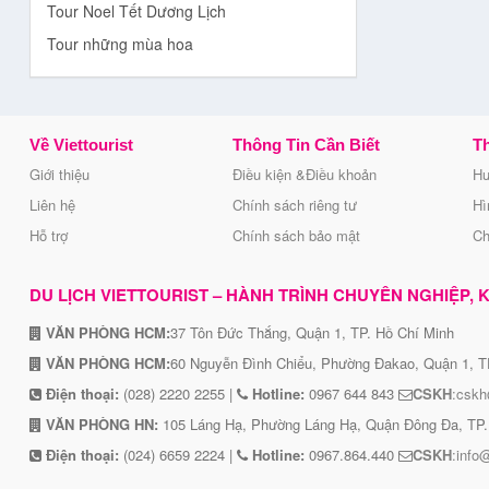
Tour Noel Tết Dương Lịch
Tour những mùa hoa
Về Viettourist
Thông Tin Cần Biết
Th
Giới thiệu
Điều kiện &Điều khoản
Hư
Liên hệ
Chính sách riêng tư
Hì
Hỗ trợ
Chính sách bảo mật
Ch
DU LỊCH VIETTOURIST – HÀNH TRÌNH CHUYÊN NGHIỆP, KẾ
VĂN PHÒNG HCM:
37 Tôn Đức Thắng, Quận 1, TP. Hồ Chí Minh
VĂN PHÒNG HCM:
60 Nguyễn Đình Chiểu, Phường Đakao, Quận 1, T
Điện thoại:
(028) 2220 2255 |
Hotline:
0967 644 843
CSKH
:cskh
VĂN PHÒNG HN:
105 Láng Hạ, Phường Láng Hạ, Quận Đông Đa, TP.
Điện thoại:
(024) 6659 2224 |
Hotline:
0967.864.440
CSKH
:info@