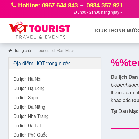
Hotline: 0967.644.843
0934.357.921
8h30 - 21h00 hàng ngày
TOUR TRONG NƯỚ
Trang chủ
Tour du lịch Đan Mạch
%%te
Địa điểm HOT trong nước
Du lịch Đa
Du lịch Hà Nội
Copenhagen
Du lịch Hạ Long
tham quan nh
Du lịch Sapa
khảo các
to
Du lịch Đà Nẵng
Tại Đan Mạch
Du lịch Nha Trang
Amalienborg 
Du lịch Đà Lạt
Rosenborg, B
Oresund…
Du lịch Phú Quốc