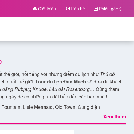
Giới thiệu
Liên hệ
Phiếu góp ý
%
thế giới, nổi tiếng với những điểm du lịch như
Thủ đô
ch nhất thế giới.
Tour du lịch Đan Mạch
sẽ đưa du khách
i đăng Rubjerg Knude, Lâu đài Rosenborg,
…Cùng tham
g ngày để có những ưu đãi hấp dẫn các bạn nhé !
Fountain, Little Mermaid, Old Town, Cung điện
lace, Lâu đài Egeskov, Lâu đài Kronborg, Lâu đài
Xem thêm
àng tàu Viking, Nhà thờ chính tòa Roskilde, Cầu