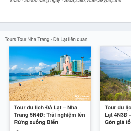
8h20 - 20h00 hàng ngày - SMS,Zalo,Viber,Skype,Line
Tours Tour Nha Trang - Đà Lạt liên quan
Tour du lịch Đà Lạt – Nha
Tour du lị
Trang 5N4Đ: Trải nghiệm lên
Lạt 4N3Đ –
Rừng xuống Biển
Gòn giá tố