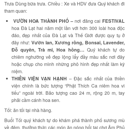
Trưa Dùng bữa trưa. Chiều : Xe và HDV đưa Quý khách đi
tham quan:
VƯỜN HOA THÀNH PHỐ –
nơi đăng cai
FESTIVAL
hoa Đà Lạt hai năm một lần với hơn 300 loài hoa độc
đáo, đẹp nhất của Đà Lạt và Thế Giới được quy tụ ở
đây như:
Vườn lan, Xương rồng, Bonsai, Lavender,
Đỗ quyên, Trà mi, Hoa hồng…
Quý khách tự do
chiêm nghưỡng vẻ đẹp lộng lẩy đầy màu sắc nơi đây
hoặc chụp cho mình những phô hình đẹp nhất làm kỹ
niệm.
THIỀN VIỆN VẠN HẠNH
– Đặc sắc nhất của thiền
viện chính là bức tượng “Phật Thích Ca niêm hoa vi
tiếu” ngoài trời. Bảo tượng cao 24 m, rộng 20 m, tay
phải cầm cánh hoa sen.
Tối: ăn tối tại nhà hàng.
Buổi Tối quý khách tự do khám phá thành phố sương mù
về đêm, thưởng thức các món ăn nóng hổi tại chợ Âm Phủ