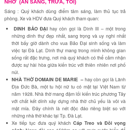
NHỚ (ĂN SÁNG, TRƯA, TỐI)
Sáng : Quý khách dùng điểm tâm sáng, làm thủ tục trả
phòng. Xe và HDV đưa Quý khách tham quan:
DINH BẢO ĐẠI
hay còn gọi là Dinh III – một trong
những dinh thự đẹp nhất, sang trọng và uy nghi nhất
thời bấy giờ dành cho vua Bảo Đại sinh sống và làm
việc tại Đà Lạt. Dinh thự mang trong mình không gian
sống rất đặc trưng, nơi mà quý khách có thể cảm nhận
được sự hài hòa giữa kiến trúc với thiên nhiên nơi phố
núi.
N
HÀ THỜ DOMAIN DE MARIE
–
hay còn gọi là Lãnh
Địa Đức Bà, một tu hội nữ tu có mặt tại Việt Nam từ
năm 1928. Nhà thờ mang đậm lối kiến trúc phương Tây
với chất kết dính xây dựng nhà thờ chủ yếu là vôi và
mật mía. Đây chính là nét độc đáo riêng biệt so với
những nhà thờ khác tại Tp. Đà Lạt.
Xe tiếp tục đưa quý khách
Cáp Treo và Đồi vọng