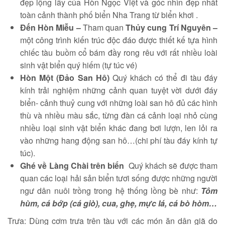
đẹp lộng lẫy của Hòn Ngọc Việt và góc nhìn đẹp nhất
toàn cảnh thành phố biển Nha Trang từ biển khơi .
Đến Hòn Miễu –
Tham quan
Thủy cung Trí Nguyên
–
một công trình kiến trúc độc đáo được thiết kế tựa hình
chiếc tàu buồm cổ bám đầy rong rêu với rất nhiều loài
sinh vật biển quý hiếm (tự túc vé)
Hòn
Một (Đảo San Hô)
Quý khách có thể đi tàu đáy
kính trải nghiệm những cảnh quan tuyệt vời dưới đáy
biển- cảnh thuỷ cung với những loài san hô đủ các hình
thù và nhiều màu sắc, từng đàn cá cảnh loại nhỏ cùng
nhiều loại sinh vật biển khác đang bơi lượn, len lỏi ra
vào những hang động san hô…(chi phí tàu đáy kính tự
túc).
Ghé về Làng Chài trên biển
Quý khách sẽ được tham
quan các loại hải sản biển tươi sống được những người
ngư dân nuôi trồng trong hệ thống lồng bè như:
T
ôm
hùm, cá bớp (cá giò), cua, ghẹ, mực lá, cá bò hòm…
Trưa: Dùng cơm trưa trên tàu với các món ăn dân giã do