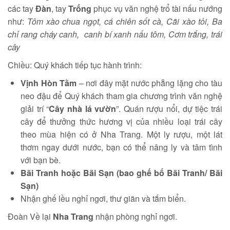
các tay
Đàn
, tay
Trống
phục vụ văn nghệ trổ tài nấu nướng
như:
Tôm xào chua ngọt, cá chiên sốt cà, Cãi xào tỏi, Ba
chỉ rang cháy canh, canh bí xanh nấu tôm, Cơm trắng, trái
cây
Chiều: Quý khách tiếp tục hành trình:
Vịnh Hòn Tằm
– nơi đây mặt nước phẵng lặng cho tàu
neo đậu để Quý khách tham gia chương trình văn nghệ
giải trí “
Cây nhà lá vườn
”. Quán rượu nổi, dự tiệc trái
cây để thưởng thức hương vị của nhiều loại trái cây
theo mùa hiện có ở Nha Trang. Một ly rượu, một lát
thơm ngay dưới nước, bạn có thể nâng ly và tâm tình
với bạn bè.
Bãi Tranh hoặc Bãi Sạn (bao ghế bố Bãi Tranh/ Bãi
Sạn)
Nhận ghế lều nghỉ ngơi, thư giãn và tắm biển.
Đoàn Về lại
Nha Trang
nhận phòng nghỉ ngơi.