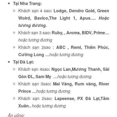
Tại Nha Trang:
Khách sạn 4 sao
:
Lodge,
Dendro Gold, Green
Wolrd, Bavico,The Light 1, Apus….
Hoặc
tương đương.
Khách sạn 3 sao
: Ruby, , Aroma, BIDV, Prime…
hoặc tương đương
Khách sạn 2sao :
ABC , Remi, Thiên Phúc,
Cường Long …
hoặc tương đương
Tại Đà Lạt:
Khách sạn 4sao
: Ngọc Lan,Mương Thanh, Sài
Gòn ĐL, Sam My …
hoặc tương đương
Khách sạn 3sao
: Mai Vàng, Rum vàng, River
Prince …
hoặc tương đương
Khách sạn 2sao
:
Lapeense, PX Đà Lạt,Tầm
Xuân..
hoặc tương đương
Ăn uống: