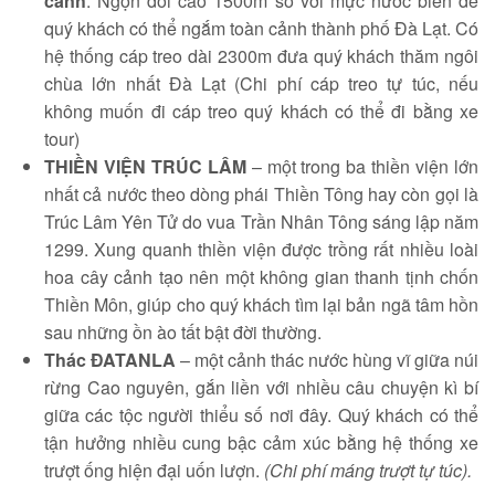
cảnh
: Ngọn đồi cao 1500m so với mực nước biển để
quý khách có thể ngắm toàn cảnh thành phố Đà Lạt. Có
hệ thống cáp treo dài 2300m đưa quý khách thăm ngôi
chùa lớn nhất Đà Lạt (Chi phí cáp treo tự túc, nếu
không muốn đi cáp treo quý khách có thể đi bằng xe
tour)
THIỀN VIỆN TRÚC LÂM
– một trong ba thiền viện lớn
nhất cả nước theo dòng phái Thiền Tông hay còn gọi là
Trúc Lâm Yên Tử do vua Trần Nhân Tông sáng lập năm
1299. Xung quanh thiền viện được trồng rất nhiều loài
hoa cây cảnh tạo nên một không gian thanh tịnh chốn
Thiền Môn, giúp cho quý khách tìm lại bản ngã tâm hồn
sau những ồn ào tất bật đời thường.
Thác ĐATANLA
– một cảnh thác nước hùng vĩ giữa núi
rừng Cao nguyên, gắn liền với nhiều câu chuyện kì bí
giữa các tộc người thiểu số nơi đây. Quý khách có thể
tận hưởng nhiều cung bậc cảm xúc bằng hệ thống xe
trượt ống hiện đại uốn lượn.
(Chi phí máng trượt tự túc).