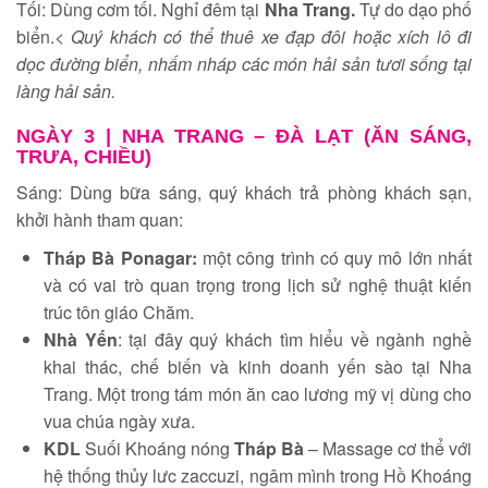
Tối: Dùng cơm tối. Nghỉ đêm tại
Nha Trang.
Tự do dạo phố
biển.<
Quý khách có th
ê
̉ thu
ê
xe
đ
ạp
đ
ô
i ho
ă
̣c xích lô
đ
i
dọc
đươ
̀ng biển, nh
â
́m nháp các món hải sản t
ươ
i sống tại
làng hải
sản
.
NGÀY 3 |
NHA TRANG – ĐÀ LẠT (ĂN SÁNG,
TRƯA, CHIỀU)
Sáng: Dùng bữa sáng, quý khách trả phòng khách sạn,
khởi hành tham quan:
Tháp Bà Ponagar:
một công trình có quy mô lớn nhất
và có vai trò quan trọng trong lịch sử nghệ thuật kiến
trúc tôn giáo Chăm.
Nhà Yến
: tại đây quý khách tìm hiểu về ngành nghề
khai thác, chế biến và kinh doanh yến sào tại Nha
Trang. Một trong tám món ăn cao lương mỹ vị dùng cho
vua chúa ngày xưa.
KDL
Suối Khoáng nóng
Tháp Bà
– Massage cơ thể với
hệ thống thủy lưc zaccuzi, ngâm mình trong Hồ Khoáng