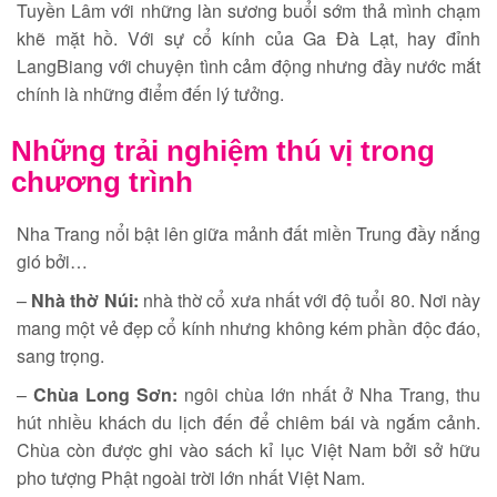
Tuyền Lâm với những làn sương buổi sớm thả mình chạm
khẽ mặt hồ. Với sự cổ kính của Ga Đà Lạt, hay đỉnh
LangBiang với chuyện tình cảm động nhưng đầy nước mắt
chính là những điểm đến lý tưởng.
Những trải nghiệm thú vị trong
chương trình
Nha Trang nổi bật lên giữa mảnh đất miền Trung đầy nắng
gió bởi…
–
Nhà thờ Núi:
nhà thờ cổ xưa nhất với độ tuổi 80. Nơi này
mang một vẻ đẹp cổ kính nhưng không kém phần độc đáo,
sang trọng.
–
Chùa Long Sơn:
ngôi chùa lớn nhất ở Nha Trang, thu
hút nhiều khách du lịch đến để chiêm bái và ngắm cảnh.
Chùa còn được ghi vào sách kỉ lục Việt Nam bởi sở hữu
pho tượng Phật ngoài trời lớn nhất Việt Nam.