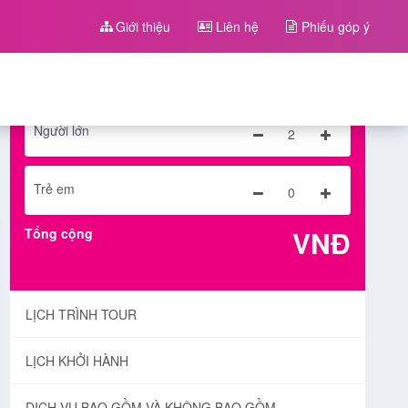
Lịch khởi hành & giá
Giới thiệu
Liên hệ
Phiếu góp ý
Chọn ngày khởi hành:
Người lớn
2
Trẻ em
0
VNĐ
Tổng cộng
LỊCH TRÌNH TOUR
LỊCH KHỞI HÀNH
DỊCH VỤ BAO GỒM VÀ KHÔNG BAO GỒM