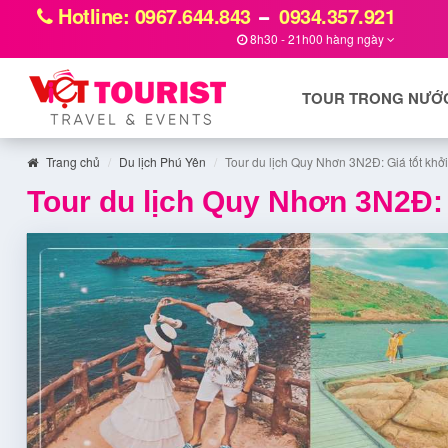
Hotline: 0967.644.843
0934.357.921
8h30 - 21h00 hàng ngày
TOUR TRONG NƯỚ
Trang chủ
Du lịch Phú Yên
Tour du lịch Quy Nhơn 3N2Đ: Giá tốt khở
Tour du lịch Quy Nhơn 3N2Đ: 