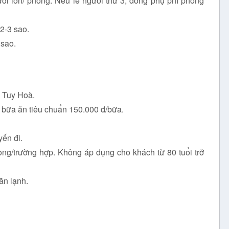
ời lớn/ phòng. Nếu lẻ người thứ 3, đóng phụ phí phòng
2-3 sao.
 sao.
i Tuy Hoà.
1 bữa ăn tiêu chuẩn 150.000 đ/bữa.
yến đi.
ng/trường hợp. Không áp dụng cho khách từ 80 tuổi trở
ăn lạnh.