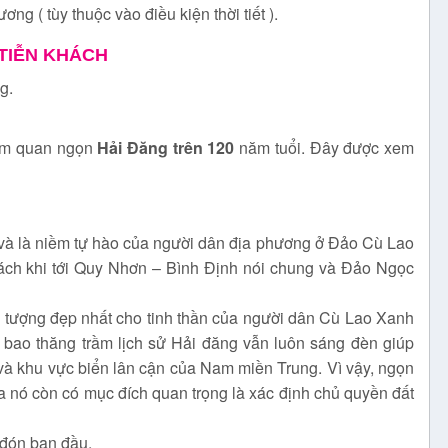
g ( tùy thuộc vào điều kiện thời tiết ).
 TIỄN KHÁCH
g.
ham quan ngọn
Hải Đăng trên 120
năm tuổi. Đây được xem
g và là niềm tự hào của người dân địa phương ở Đảo Cù Lao
ách khi tới Quy Nhơn – Bình Định nói chung và Đảo Ngọc
tượng đẹp nhất cho tinh thần của người dân Cù Lao Xanh
 bao thăng trầm lịch sử Hải đăng vẫn luôn sáng đèn giúp
h và khu vực biển lân cận của Nam miền Trung. Vì vậy, ngọn
ra nó còn có mục đích quan trọng là xác định chủ quyền đất
 đón ban đầu.