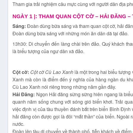
Tham gia trải nghiệm câu mực cùng với người dân địa phươn
NGÀY 1 |
: THAM QUAN CỘT CỜ – HẢI ĐĂNG –
Sáng:
Đoàn dùng bữa sáng và tham quan cột cờ, hải đăn
Đoàn dùng bữa sáng với những món ăn dân dã tại đảo.
13h30: Di chuyển đến làng chài trên đảo. Quý khách t
là biểu tượng của ngư dân xã đảo.
Cột cờ:
Cột cờ Cù Lao Xanh
là một trong hai biểu tượn
Xanh mà còn là điểm đến ý nghĩa của hàng ngàn du kh
Cù Lao Xanh nói riêng trong những năm gần đây.
Hải Đăng:
Ngọn Hải đăng sừng sững hiên ngang là biểu 
quanh năm sống chung với sóng gió biển khơi. Trải qua
việc định vị của tàu thuyền đánh bắt trên biển Bình Địn
hải đăng còn được gọi là đôi “mắt thần” của biển. Ngoài 
nước.
Đoàn lên tàu di chuyển về thành phố, tiễn khách về điểm