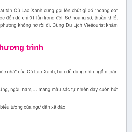
cái tên Cù Lao Xanh cũng gợi lên chút gì đó “hoang sơ”
c đến dù chỉ 01 lần trong đời. Sự hoang sơ, thuần khiết
 phương không nỡ rời đi. Cùng
Du Lịch Viettourist
khám
chương trình
“nóc nhà” của Cù Lao Xanh, bạn dễ dàng nhìn ngắm toàn
đứng, ngồi, nằm,… mang màu sắc tự nhiên đầy cuốn hút
biểu tượng của ngư dân xã đảo.