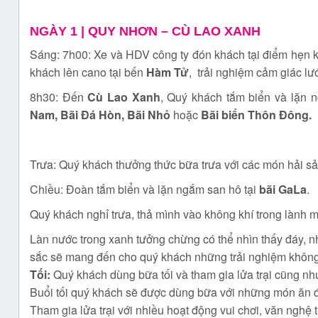
NGÀY 1 |
QUY NHƠN – CÙ LAO XANH
Sáng: 7h00: Xe và HDV công ty đón khách tại điểm hẹn
khách lên cano tại bến
Hàm Tử
, trải nghiệm cảm giác lư
8h30: Đến
Cù Lao Xanh
, Quý khách tắm biển và lặn
Nam, Bãi Đá Hòn, Bãi Nhỏ
hoặc
Bãi biển Thôn Đông.
Trưa: Quý khách thưởng thức bữa trưa với các món hải sả
Chiều: Đoàn tắm biển và lặn ngắm san hô tại
bãi GaLa
.
Quý khách nghỉ trưa, thả mình vào không khí trong lành 
Làn nước trong xanh tưởng chừng có thể nhìn thấy đáy, 
sắc sẽ mang đến cho quý khách những trải nghiệm không
Tối:
Quý khách dùng bữa tối và tham gia lửa trại cũng n
Buổi tối quý khách sẽ được dùng bữa với những món ăn đ
Tham gia lửa trại với nhiều hoạt động vui chơi, văn nghệ t