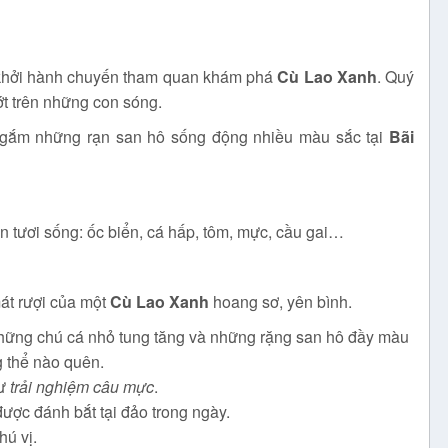
 khởi hành chuyến tham quan khám phá
Cù Lao Xanh
. Quý
ớt trên những con sóng.
 ngắm những rạn san hô sống động nhiều màu sắc tại
Bãi
n tươi sống: ốc biển, cá hấp, tôm, mực, cầu gai…
mát rượi của một
Cù Lao Xanh
hoang sơ, yên bình.
những chú cá nhỏ tung tăng và những rặng san hô đầy màu
 thể nào quên.
hư
trải nghiệm câu mực
.
ược đánh bắt tại đảo trong ngày.
hú vị.