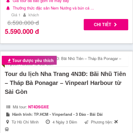
Giá tour đã bao gồm vé máy bay
Thưởng thức đặc sản Nem Nướng và bún cá ...
Giá 1
khách
6.590.000
đ
CHI TIẾT
5.590.000
đ
Tour được yêu thích
Tour du lịch Nha Trang 4N3Đ: Bãi Nhũ Tiên
– Tháp Bà Ponagar – Vinpearl Harbour từ
Sài Gòn
Mã tour:
NT4DSGXE
Hành trình:
TP.HCM - Vinperland - 3 Đảo - Bãi Dài
Từ Hồ Chí Minh
4 Ngày 3 Đêm
Phương tiện: