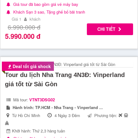
Giá tour đã bao gồm giá vé máy bay
Khách Sạn 3 sao, Tặng ghế bố bãi tranh
Giá 1
khách
6.990.000
đ
CHI TIẾT
5.990.000
đ
Deal tốt giá shock
Tour du lịch Nha Trang 4N3Đ: Vinperland
giá tốt từ Sài Gòn
Mã tour:
VTNT3DSG02
Hành trình:
TP.HCM - Nha Trang - Vinperland ...
Từ Hồ Chí Minh
4 Ngày 3 Đêm
Phương tiện:
Khởi hành: Thứ 2,3 hàng tuần