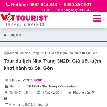
Hotline: 0967.644.843
0934.357.921
8h30 - 21h00 hàng ngày
TP.HCM
Trang chủ
Tour du lịch Nha Trang 3N2Đ: Giá tiết kiệm
khởi hành từ Sài Gòn
Mã tour:
VTNT3DSG01
Hành trình:
TP.HCM - Nha Trang - Vinpearland ...
Từ Hồ Chí Minh
3 Ngày 2 Đêm
Phương tiện:
Khởi hành: thứ 2,3 hàng tuần