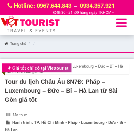
Hotline: 0967.644.843
0934.357.921
8h30 - 21h00 hàng ngày
TP.HCM
Trang chủ
Giá tốt chỉ có tại Viettourist
Tour du lịch Châu Âu 8N7Đ: Pháp –
Luxembourg – Đức – Bỉ – Hà Lan từ Sài
Gòn giá tốt
Mã tour:
Hành trình:
TP. Hồ Chí Minh - Pháp - Luxembourg - Đức - Bỉ -
Hà Lan