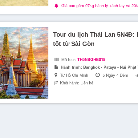
Giá bao gồm 07kg hành lý xách tay và 20kg
Tour du lịch Thái Lan 5N4Đ:
tốt từ Sài Gòn
Mã tour:
TH5NSGHE018
Hành trình:
Bangkok - Pataya - Núi Phật 
Từ Hồ Chí Minh
5 Ngày 4 Đêm
Khởi hành: Liên hệ