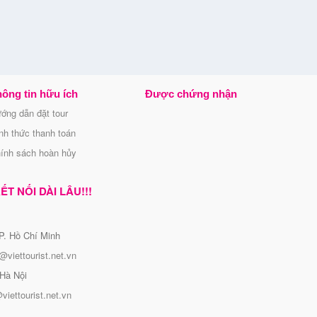
ông tin hữu ích
Được chứng nhận
ớng dẫn đặt tour
nh thức thanh toán
ính sách hoàn hủy
T NỐI DÀI LÂU!!!
P. Hồ Chí Minh
@viettourist.net.vn
Hà Nội
viettourist.net.vn