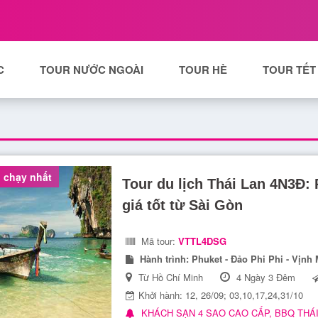
C
TOUR NƯỚC NGOÀI
TOUR HÈ
TOUR TẾT
 chạy nhất
Tour du lịch Thái Lan 4N3Đ: 
giá tốt từ Sài Gòn
Mã tour:
VTTL4DSG
Hành trình:
Phuket - Đảo Phi Phi - Vịnh
Từ Hồ Chí Minh
4 Ngày 3 Đêm
Khởi hành: 12, 26/09; 03,10,17,24,31/10
KHÁCH SẠN 4 SAO CAO CẤP, BBQ THÁI