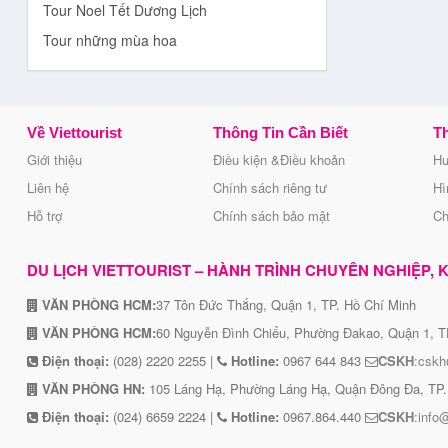
Tour Noel Tết Dương Lịch
Tour những mùa hoa
Về Viettourist
Thông Tin Cần Biết
Th
Giới thiệu
Điều kiện &Điều khoản
Hư
Liên hệ
Chính sách riêng tư
Hì
Hỗ trợ
Chính sách bảo mật
Ch
DU LỊCH VIETTOURIST – HÀNH TRÌNH CHUYÊN NGHIỆP, KẾ
VĂN PHÒNG HCM:
37 Tôn Đức Thắng, Quận 1, TP. Hồ Chí Minh
VĂN PHÒNG HCM:
60 Nguyễn Đình Chiểu, Phường Đakao, Quận 1, T
Điện thoại:
(028) 2220 2255 |
Hotline:
0967 644 843
CSKH
:cskh
VĂN PHÒNG HN:
105 Láng Hạ, Phường Láng Hạ, Quận Đông Đa, TP.
Điện thoại:
(024) 6659 2224 |
Hotline:
0967.864.440
CSKH
:info@