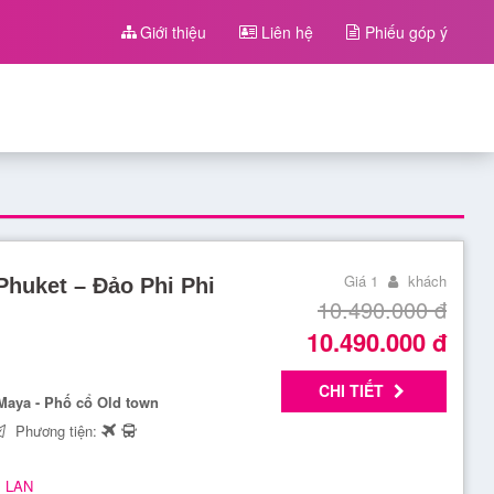
Giới thiệu
Liên hệ
Phiếu góp ý
Giá 1
khách
Phuket – Đảo Phi Phi
10.490.000
đ
10.490.000
đ
CHI TIẾT
 Maya - Phố cổ Old town
Phương tiện:
 LAN