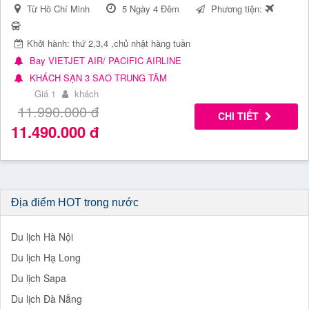
Từ Hồ Chí Minh
5 Ngày 4 Đêm
Phương tiện:
Khởi hành: thứ 2,3,4 ,chủ nhật hàng tuần
Bay VIETJET AIR/ PACIFIC AIRLINE
KHÁCH SẠN 3 SAO TRUNG TÂM
Giá 1
khách
11.990.000
đ
CHI TIẾT
11.490.000
đ
Địa điểm HOT trong nước
Du lịch Hà Nội
Du lịch Hạ Long
Du lịch Sapa
Du lịch Đà Nẵng