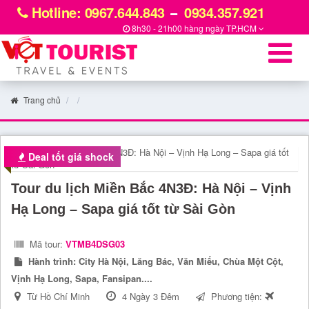
Hotline: 0967.644.843
0934.357.921
8h30 - 21h00 hàng ngày
TP.HCM
Trang chủ
Deal tốt giá shock
Tour du lịch Miền Bắc 4N3Đ: Hà Nội – Vịnh
Hạ Long – Sapa giá tốt từ Sài Gòn
Mã tour:
VTMB4DSG03
Hành trình:
City Hà Nội, Lăng Bác, Văn Miếu, Chùa Một Cột,
Vịnh Hạ Long, Sapa, Fansipan....
Từ Hồ Chí Minh
4 Ngày 3 Đêm
Phương tiện: