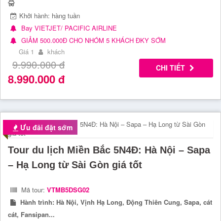
Khởi hành: hàng tuần
Bay VIETJET/ PACIFIC AIRLINE
GIẢM 500.000Đ CHO NHÓM 5 KHÁCH ĐKY SỚM
Giá 1
khách
9.990.000
đ
CHI TIẾT
8.990.000
đ
Ưu đãi đặt sớm
Tour du lịch Miền Bắc 5N4Đ: Hà Nội – Sapa
– Hạ Long từ Sài Gòn giá tốt
Mã tour:
VTMB5DSG02
Hành trình:
Hà Nội, Vịnh Hạ Long, Động Thiên Cung, Sapa, cát
cát, Fansipan...