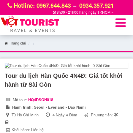
Hotline: 0967.644.843
0934.357.921
8h30 - 21h00 hàng ngày
TP.HCM
Trang chủ
Tour du lịch Hàn Quốc 4N4Đ: Giá tốt khởi
hành từ Sài Gòn
Mã tour:
HQ4DSGN018
Hành trình:
Seoul - Everland - Đảo Nami
Từ Hồ Chí Minh
4 Ngày 4 Đêm
Phương tiện:
Khởi hành: Liên hệ