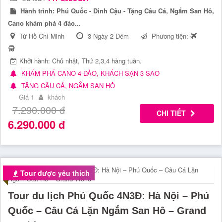
Hành trình:
Phú Quốc - Dinh Cậu - Tặng Câu Cá, Ngắm San Hô,
Cano khám phá 4 đảo...
Từ Hồ Chí Minh
3 Ngày 2 Đêm
Phương tiện:
Khởi hành: Chủ nhật, Thứ 2,3,4 hàng tuần.
KHÁM PHÁ CANO 4 ĐẢO, KHÁCH SẠN 3 SAO
TẶNG CÂU CÁ, NGẮM SAN HÔ
Giá 1
khách
7.290.000
đ
CHI TIẾT
6.290.000
đ
Tour được yêu thích
Tour du lịch Phú Quốc 4N3Đ: Hà Nội – Phú
Quốc – Câu Cá Lặn Ngắm San Hô – Grand