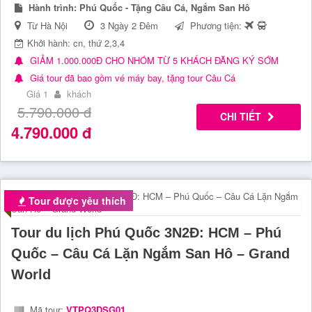
Hành trình:
Phú Quốc - Tặng Câu Cá, Ngắm San Hô
Từ Hà Nội
3 Ngày 2 Đêm
Phương tiện:
Khởi hành: cn, thứ 2,3,4
GIẢM 1.000.000Đ CHO NHÓM TỪ 5 KHÁCH ĐĂNG KÝ SỚM
Giá tour đã bao gồm vé máy bay, tặng tour Câu Cá
Giá 1
khách
5.790.000
đ
CHI TIẾT
4.790.000
đ
Tour được yêu thích
Tour du lịch Phú Quốc 3N2Đ: HCM – Phú
Quốc – Câu Cá Lặn Ngắm San Hô – Grand
World
Mã tour:
VTPQ3DSG01