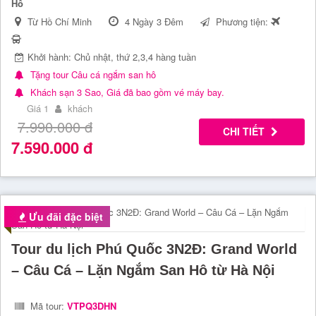
Hô
Từ Hồ Chí Minh
4 Ngày 3 Đêm
Phương tiện:
Khởi hành: Chủ nhật, thứ 2,3,4 hàng tuần
Tặng tour Câu cá ngắm san hô
Khách sạn 3 Sao, Giá đã bao gồm vé máy bay.
Giá 1
khách
7.990.000
đ
CHI TIẾT
7.590.000
đ
Ưu đãi đặc biệt
Tour du lịch Phú Quốc 3N2Đ: Grand World
– Câu Cá – Lặn Ngắm San Hô từ Hà Nội
Mã tour:
VTPQ3DHN