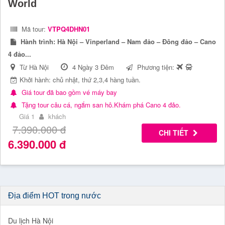
World
Mã tour:
VTPQ4DHN01
Hành trình:
Hà Nội – Vinperland – Nam đảo – Đông đảo – Cano
4 đảo...
Từ Hà Nội
4 Ngày 3 Đêm
Phương tiện:
Khởi hành: chủ nhật, thứ 2,3,4 hàng tuần.
Giá tour đã bao gồm vé máy bay
Tặng tour câu cá, ngắm san hô.Khám phá Cano 4 đảo.
Giá 1
khách
7.390.000
đ
CHI TIẾT
6.390.000
đ
Địa điểm HOT trong nước
Du lịch Hà Nội