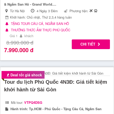
& Ngắm San Hô - Grand World....
Từ Hà Nội
4 Ngày 3 Đêm
Phương tiện:
Khởi hành: Chủ nhật, Thứ 2,3,4 hàng tuần
TẶNG TOUR CÂU CÁ, NGẮM SAN HÔ
THƯỞNG THỨC ẨM THỰC PHÚ QUỐC
Giá 1
khách
8.990.000
đ
CHI TIẾT
7.990.000
đ
Deal tốt giá shock
Tour du lịch Phú Quốc 4N3Đ: Giá tiết kiệm
khởi hành từ Sài Gòn
Mã tour:
VTPQ4DSG
Hành trình:
Tp.HCM - Phú Quốc - Tặng Câu Cá, Ngắm San