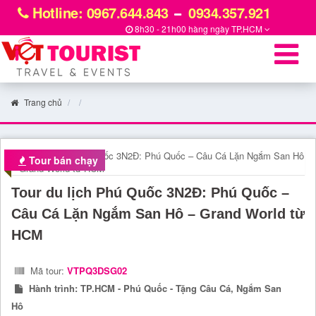
Hotline: 0967.644.843
0934.357.921
8h30 - 21h00 hàng ngày
TP.HCM
Trang chủ
Tour bán chạy
Tour du lịch Phú Quốc 3N2Đ: Phú Quốc –
Câu Cá Lặn Ngắm San Hô – Grand World từ
HCM
Mã tour:
VTPQ3DSG02
Hành trình:
TP.HCM - Phú Quốc - Tặng Câu Cá, Ngắm San
Hô