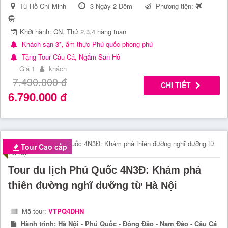
Từ Hồ Chí Minh
3 Ngày 2 Đêm
Phương tiện:
Khởi hành: CN, Thứ 2,3,4 hàng tuần
Khách sạn 3*, ẩm thực Phú quốc phong phú
Tặng Tour Câu Cá, Ngắm San Hô
Giá 1
khách
7.490.000
đ
CHI TIẾT
6.790.000
đ
Tour Cao cấp
Tour du lịch Phú Quốc 4N3Đ: Khám phá
thiên đường nghĩ dưỡng từ Hà Nội
Mã tour:
VTPQ4DHN
Hành trình:
Hà Nội - Phú Quốc - Đông Đảo - Nam Đảo - Câu Cá