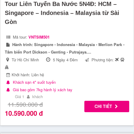
Tour Liên Tuyến Ba Nước 5N4Đ: HCM –
Singapore – Indonesia – Malaysia từ Sài
Gòn
Mã tour:
VNTSIM501
Hành trình:
Singapore - Indonesia - Malaysia - Merlion Park -
Tắm biển Port Dickson - Genting - Putrajaya....
Từ Hồ Chí Minh
5 Ngày 4 Đêm
Phương tiện:
Khởi hành: Liên hệ
Khách sạn 4* suốt tuyến
Giá bao gồm 7kg hành lý xách tay
Giá 1
khách
11.590.000
đ
CHI TIẾT
10.590.000
đ