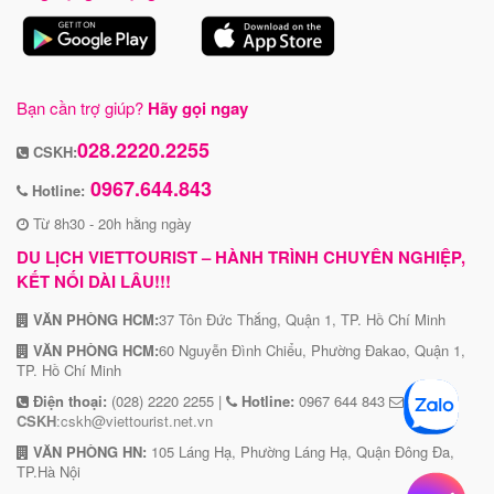
Bạn cần trợ giúp?
Hãy gọi ngay
028.2220.2255
CSKH:
0967.644.843
Hotline:
Từ 8h30 - 20h hằng ngày
DU LỊCH VIETTOURIST – HÀNH TRÌNH CHUYÊN NGHIỆP,
KẾT NỐI DÀI LÂU!!!
VĂN PHÒNG HCM:
37 Tôn Đức Thắng, Quận 1, TP. Hồ Chí Minh
VĂN PHÒNG HCM:
60 Nguyễn Đình Chiểu, Phường Đakao, Quận 1,
TP. Hồ Chí Minh
Điện thoại:
(028) 2220 2255 |
Hotline:
0967 644 843
CSKH
:cskh@viettourist.net.vn
VĂN PHÒNG HN:
105 Láng Hạ, Phường Láng Hạ, Quận Đông Đa,
TP.Hà Nội