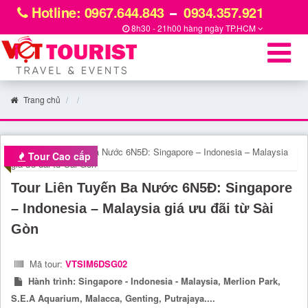
Hotline: 0967.644.843
0934.357.921
8h30 - 21h00 hàng ngày
TP.HCM
Trang chủ
Tour Cao cấp
Tour Liên Tuyến Ba Nước 6N5Đ: Singapore
– Indonesia – Malaysia giá ưu đãi từ Sài
Gòn
Mã tour:
VTSIM6DSG02
Hành trình:
Singapore - Indonesia - Malaysia, Merlion Park,
S.E.A Aquarium, Malacca, Genting, Putrajaya....