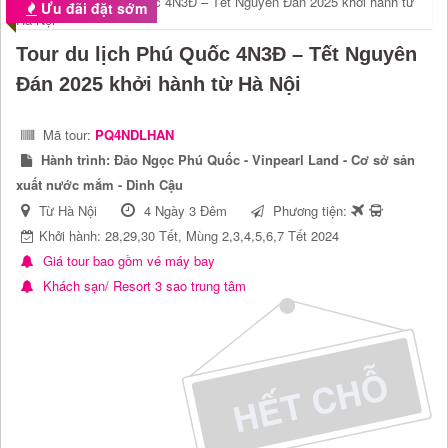
Ưu đãi đặt sớm
Tour du lịch Phú Quốc 4N3Đ – Tết Nguyên
Đán 2025 khởi hành từ Hà Nội
Mã tour:
PQ4NDLHAN
Hành trình:
Đảo Ngọc Phú Quốc - Vinpearl Land - Cơ sở sản
xuất nước mắm - Dinh Cậu
Từ Hà Nội
4 Ngày 3 Đêm
Phương tiện:
Khởi hành: 28,29,30 Tết, Mùng 2,3,4,5,6,7 Tết 2024
Giá tour bao gồm vé máy bay
Khách sạn/ Resort 3 sao trung tâm