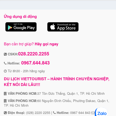
Ứng dụng di động
Bạn cần trợ giúp?
Hãy gọi ngay
028.2220.2255
CSKH:
0967.644.843
Hotline:
Từ 8h30 - 20h hằng ngày
DU LỊCH VIETTOURIST – HÀNH TRÌNH CHUYÊN NGHIỆP,
KẾT NỐI DÀI LÂU!!!
VĂN PHÒNG HCM:
37 Tôn Đức Thắng, Quận 1, TP. Hồ Chí Minh
VĂN PHÒNG HCM:
60 Nguyễn Đình Chiểu, Phường Đakao, Quận 1,
TP. Hồ Chí Minh
Điện thoại:
(028) 2220 2255 |
Hotline:
0967 644 843