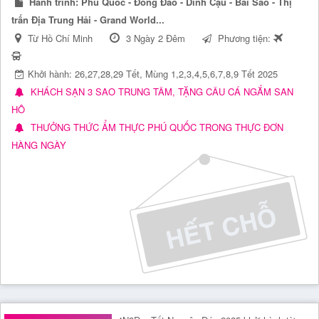
Hành trình:
Phú Quốc - Đông Đảo - Dinh Cậu - Bãi Sao - Thị
trấn Địa Trung Hải - Grand World...
Từ Hồ Chí Minh
3 Ngày 2 Đêm
Phương tiện:
Khởi hành: 26,27,28,29 Tết, Mùng 1,2,3,4,5,6,7,8,9 Tết 2025
KHÁCH SẠN 3 SAO TRUNG TÂM, TẶNG CÂU CÁ NGẮM SAN
HÔ
THƯỞNG THỨC ẨM THỰC PHÚ QUỐC TRONG THỰC ĐƠN
HÀNG NGÀY