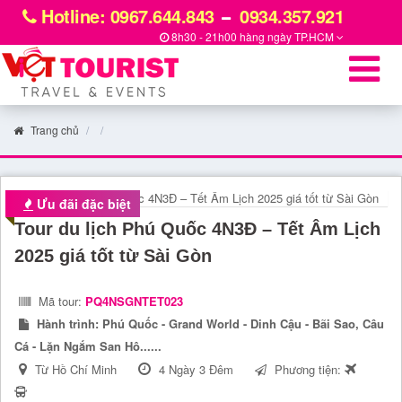
Hotline: 0967.644.843
0934.357.921
8h30 - 21h00 hàng ngày
TP.HCM
Trang chủ
Ưu đãi đặc biệt
Tour du lịch Phú Quốc 4N3Đ – Tết Âm Lịch
2025 giá tốt từ Sài Gòn
Mã tour:
PQ4NSGNTET023
Hành trình:
Phú Quốc - Grand World - Dinh Cậu - Bãi Sao, Câu
Cá - Lặn Ngắm San Hô......
Từ Hồ Chí Minh
4 Ngày 3 Đêm
Phương tiện: