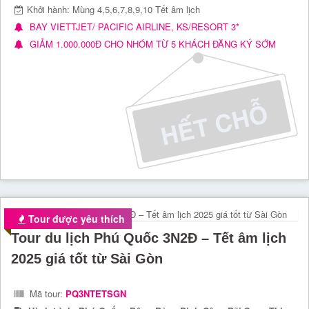
Khởi hành: Mùng 4,5,6,7,8,9,10 Tết âm lịch
BAY VIETTJET/ PACIFIC AIRLINE, KS/RESORT 3*
GIẢM 1.000.000Đ CHO NHÓM TỪ 5 KHÁCH ĐĂNG KÝ SỚM
Tour được yêu thích
Tour du lịch Phú Quốc 3N2Đ – Tết âm lịch
2025 giá tốt từ Sài Gòn
Mã tour:
PQ3NTETSGN