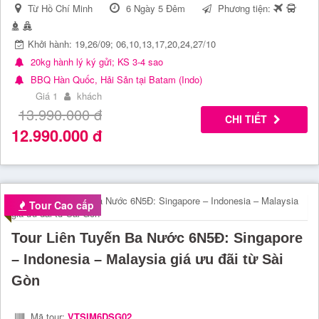
Từ Hồ Chí Minh
6 Ngày 5 Đêm
Phương tiện:
Khởi hành: 19,26/09; 06,10,13,17,20,24,27/10
20kg hành lý ký gửi; KS 3-4 sao
BBQ Hàn Quốc, Hải Sản tại Batam (Indo)
Giá 1
khách
13.990.000
đ
CHI TIẾT
12.990.000
đ
Tour Cao cấp
Tour Liên Tuyến Ba Nước 6N5Đ: Singapore
– Indonesia – Malaysia giá ưu đãi từ Sài
Gòn
Mã tour:
VTSIM6DSG02