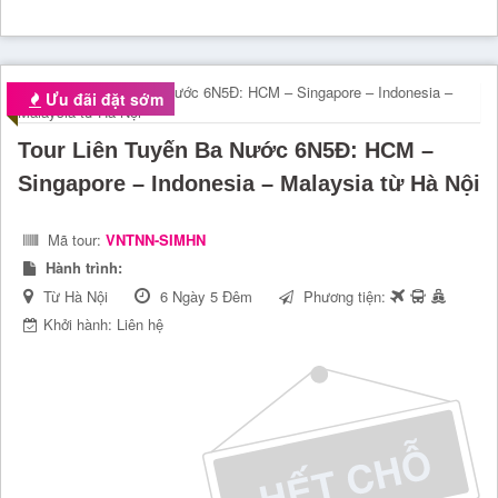
Ưu đãi đặt sớm
Tour Liên Tuyến Ba Nước 6N5Đ: HCM –
Singapore – Indonesia – Malaysia từ Hà Nội
Mã tour:
VNTNN-SIMHN
Hành trình:
Từ Hà Nội
6 Ngày 5 Đêm
Phương tiện:
Khởi hành: Liên hệ