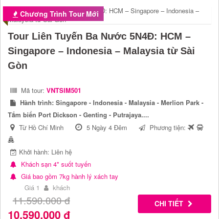
Chương Trình Tour Mới
Tour Liên Tuyến Ba Nước 5N4Đ: HCM –
Singapore – Indonesia – Malaysia từ Sài
Gòn
Mã tour:
VNTSIM501
Hành trình:
Singapore - Indonesia - Malaysia - Merlion Park -
Tắm biển Port Dickson - Genting - Putrajaya....
Từ Hồ Chí Minh
5 Ngày 4 Đêm
Phương tiện:
Khởi hành: Liên hệ
Khách sạn 4* suốt tuyến
Giá bao gồm 7kg hành lý xách tay
Giá 1
khách
11.590.000
đ
CHI TIẾT
10.590.000
đ