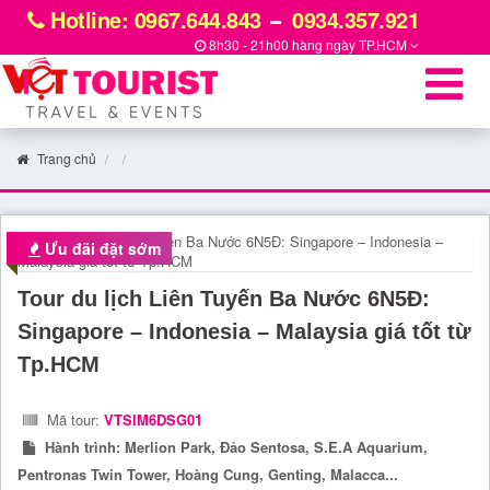
Hotline: 0967.644.843
0934.357.921
8h30 - 21h00 hàng ngày
TP.HCM
Trang chủ
Ưu đãi đặt sớm
Tour du lịch Liên Tuyến Ba Nước 6N5Đ:
Singapore – Indonesia – Malaysia giá tốt từ
Tp.HCM
Mã tour:
VTSIM6DSG01
Hành trình:
Merlion Park, Đảo Sentosa, S.E.A Aquarium,
Pentronas Twin Tower, Hoàng Cung, Genting, Malacca...