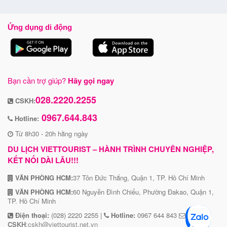
Ứng dụng di động
Bạn cần trợ giúp?
Hãy gọi ngay
028.2220.2255
CSKH:
0967.644.843
Hotline:
Từ 8h30 - 20h hằng ngày
DU LỊCH VIETTOURIST – HÀNH TRÌNH CHUYÊN NGHIỆP,
KẾT NỐI DÀI LÂU!!!
VĂN PHÒNG HCM:
37 Tôn Đức Thắng, Quận 1, TP. Hồ Chí Minh
VĂN PHÒNG HCM:
60 Nguyễn Đình Chiểu, Phường Đakao, Quận 1,
TP. Hồ Chí Minh
Điện thoại:
(028) 2220 2255 |
Hotline:
0967 644 843
CSKH
:cskh@viettourist.net.vn