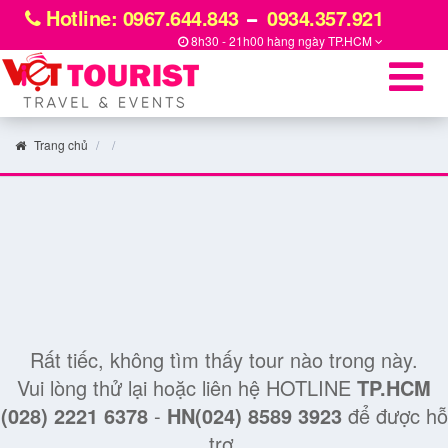
Hotline: 0967.644.843
0934.357.921
8h30 - 21h00 hàng ngày
TP.HCM
Trang chủ
Rất tiếc, không tìm thấy tour nào trong này.
Vui lòng thử lại hoặc liên hệ HOTLINE
TP.HCM
(028) 2221 6378
-
HN(024) 8589 3923
để được hỗ
trợ.