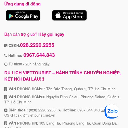
Ứng dụng di động
Bạn cần trợ giúp?
Hãy gọi ngay
028.2220.2255
CSKH:
0967.644.843
Hotline:
Từ 8h30 - 20h hằng ngày
DU LỊCH VIETTOURIST – HÀNH TRÌNH CHUYÊN NGHIỆP,
KẾT NỐI DÀI LÂU!!!
VĂN PHÒNG HCM:
37 Tôn Đức Thắng, Quận 1, TP. Hồ Chí Minh
VĂN PHÒNG HCM:
60 Nguyễn Đình Chiểu, Phường Đakao, Quận 1,
TP. Hồ Chí Minh
Điện thoại:
(028) 2220 2255 |
Hotline:
0967 644 843
CSKH
:cskh@viettourist.net.vn
VĂN PHÒNG HN:
105 Láng Hạ, Phường Láng Hạ, Quận Đông Đa,