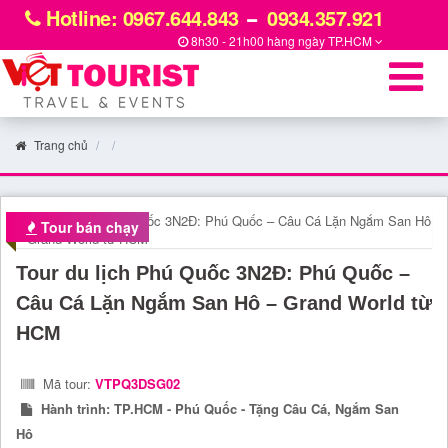
Hotline: 0967.644.843
0934.357.921
8h30 - 21h00 hàng ngày
TP.HCM
Trang chủ
Tour bán chạy
Tour du lịch Phú Quốc 3N2Đ: Phú Quốc –
Câu Cá Lặn Ngắm San Hô – Grand World từ
HCM
Mã tour:
VTPQ3DSG02
Hành trình:
TP.HCM - Phú Quốc - Tặng Câu Cá, Ngắm San
Hô