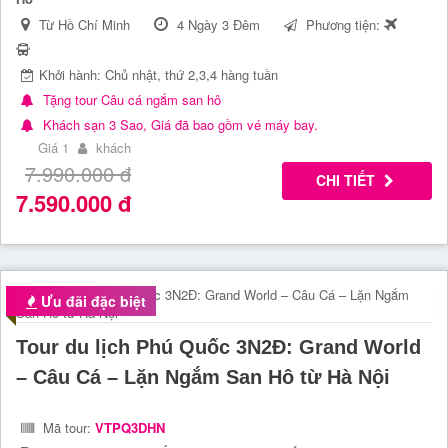
Từ Hồ Chí Minh
4 Ngày 3 Đêm
Phương tiện:
Khởi hành: Chủ nhật, thứ 2,3,4 hàng tuần
Tặng tour Câu cá ngắm san hô
Khách sạn 3 Sao, Giá đã bao gồm vé máy bay.
Giá 1
khách
7.990.000
đ
CHI TIẾT
7.590.000
đ
Ưu đãi đặc biệt
Tour du lịch Phú Quốc 3N2Đ: Grand World
– Câu Cá – Lặn Ngắm San Hô từ Hà Nội
Mã tour:
VTPQ3DHN