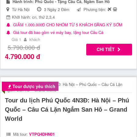
Hành trình:
Phú Quốc - Tặng Câu Cá, Ngắm San Hô
Từ Hà Nội
3 Ngày 2 Đêm
Phương tiện:
Khởi hành: cn, thứ 2,3,4
GIẢM 1.000.000Đ CHO NHÓM TỪ 5 KHÁCH ĐĂNG KÝ SỚM
Giá tour đã bao gồm vé máy bay, tặng tour Câu Cá
Giá 1
khách
5.790.000
đ
CHI TIẾT
4.790.000
đ
Tour được yêu thích
Tour du lịch Phú Quốc 4N3Đ: Hà Nội – Phú
Quốc – Câu Cá Lặn Ngắm San Hô – Grand
World
Mã tour:
VTPQ4DHN01