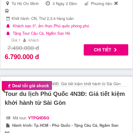
Từ Hồ Chí Minh
3 Ngày 2 Đêm
Phương tiện:
Khởi hành: CN, Thứ 2,3,4 hàng tuần
Khách sạn 3*, ẩm thực Phú quốc phong phú
Tặng Tour Câu Cá, Ngắm San Hô
Giá 1
khách
7.490.000
đ
CHI TIẾT
6.790.000
đ
Deal tốt giá shock
Tour du lịch Phú Quốc 4N3Đ: Giá tiết kiệm
khởi hành từ Sài Gòn
Mã tour:
VTPQ4DSG
Hành trình:
Tp.HCM - Phú Quốc - Tặng Câu Cá, Ngắm San
Hô