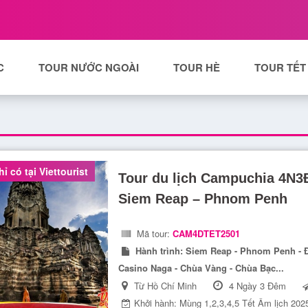
C
TOUR NƯỚC NGOÀI
TOUR HÈ
TOUR TẾT
ỉ có tại Viettourist
Tour du lịch Campuchia 4N3Đ
Siem Reap – Phnom Penh
Mã tour:
CAM4DTET2501
Hành trình:
Siem Reap - Phnom Penh - Đ
Casino Naga - Chùa Vàng - Chùa Bạc...
Từ Hồ Chí Minh
4 Ngày 3 Đêm
Khởi hành: Mùng 1,2,3,4,5 Tết Âm lịch 202