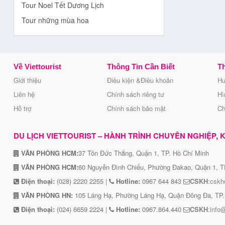
Tour Noel Tết Dương Lịch
Tour những mùa hoa
Về Viettourist
Thông Tin Cần Biết
Th
Giới thiệu
Điều kiện &Điều khoản
Hư
Liên hệ
Chính sách riêng tư
Hì
Hỗ trợ
Chính sách bảo mật
Ch
DU LỊCH VIETTOURIST – HÀNH TRÌNH CHUYÊN NGHIỆP, KẾ
VĂN PHÒNG HCM:
37 Tôn Đức Thắng, Quận 1, TP. Hồ Chí Minh
VĂN PHÒNG HCM:
60 Nguyễn Đình Chiểu, Phường Đakao, Quận 1, T
Điện thoại:
(028) 2220 2255 |
Hotline:
0967 644 843
CSKH
:cskh
VĂN PHÒNG HN:
105 Láng Hạ, Phường Láng Hạ, Quận Đông Đa, TP.
Điện thoại:
(024) 6659 2224 |
Hotline:
0967.864.440
CSKH
:info@