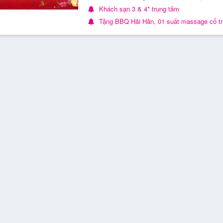
Khách sạn 3 & 4* trung tâm
Tặng BBQ Hải Hản, 01 suất massage cổ t