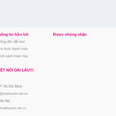
ông tin hữu ích
Được chứng nhận
ớng dẫn đặt tour
nh thức thanh toán
ính sách hoàn hủy
T NỐI DÀI LÂU!!!
P. Hồ Chí Minh
@viettourist.net.vn
Hà Nội
viettourist.net.vn