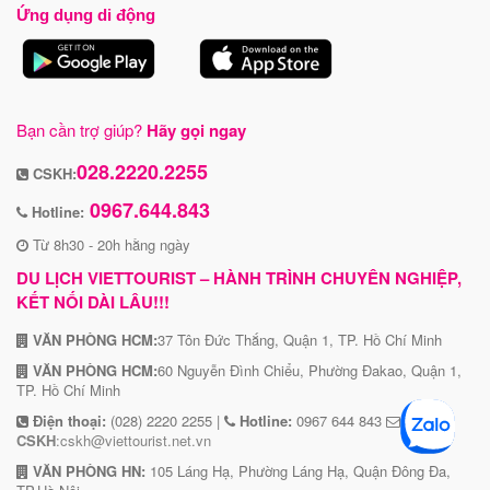
Ứng dụng di động
Bạn cần trợ giúp?
Hãy gọi ngay
028.2220.2255
CSKH:
0967.644.843
Hotline:
Từ 8h30 - 20h hằng ngày
DU LỊCH VIETTOURIST – HÀNH TRÌNH CHUYÊN NGHIỆP,
KẾT NỐI DÀI LÂU!!!
VĂN PHÒNG HCM:
37 Tôn Đức Thắng, Quận 1, TP. Hồ Chí Minh
VĂN PHÒNG HCM:
60 Nguyễn Đình Chiểu, Phường Đakao, Quận 1,
TP. Hồ Chí Minh
Điện thoại:
(028) 2220 2255 |
Hotline:
0967 644 843
CSKH
:cskh@viettourist.net.vn
VĂN PHÒNG HN:
105 Láng Hạ, Phường Láng Hạ, Quận Đông Đa,