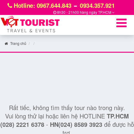
Hotline: 0967.644.843
0934.357.921
8h30 - 21h00 hàng ngày
TP.HCM
Trang chủ
Rất tiếc, không tìm thấy tour nào trong này.
Vui lòng thử lại hoặc liên hệ HOTLINE
TP.HCM
(028) 2221 6378
-
HN(024) 8589 3923
để được hỗ
trợ.