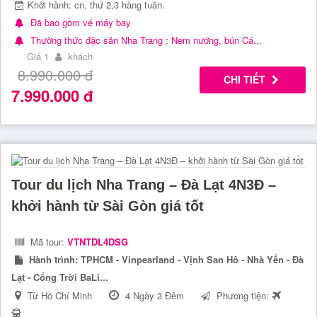
Khởi hành: cn, thứ 2,3 hàng tuần.
Đã bao gồm vé máy bay
Thưởng thức đặc sản Nha Trang : Nem nướng, bún Cá...
Giá 1
khách
8.990.000
đ
CHI TIẾT
7.990.000
đ
Tour du lịch Nha Trang – Đà Lạt 4N3Đ –
khởi hành từ Sài Gòn giá tốt
Mã tour:
VTNTDL4DSG
Hành trình:
TPHCM - Vinpearland - Vịnh San Hô - Nhà Yến - Đà
Lạt - Cổng Trời BaLi...
Từ Hồ Chí Minh
4 Ngày 3 Đêm
Phương tiện: