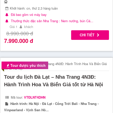
Khởi hành: cn, thứ 2,3 hàng tuần
Đã bao gồm vé máy bay
Thưởng thức đặc sản Nha Trang : Nem nướng, bún Cá...
Giá 1
khách
8.990.000
đ
CHI TIẾT
7.990.000
đ
Tour được yêu thích
Tour du lịch Đà Lạt – Nha Trang 4N3Đ:
Hành Trình Hoa Và Biển Giá tốt từ Hà Nội
Mã tour:
VTĐLNT4DHN
Hành trình:
Hà Nội - Đà Lạt - Cổng Trời Bali - Nha Trang -
Vinpearland - Vịnh San Hô...