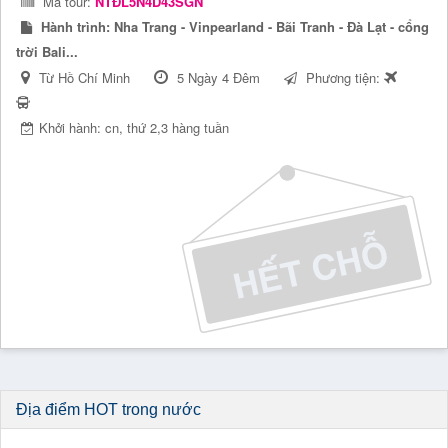
Mã tour:
NTĐL5N4D43SGN
Hành trình:
Nha Trang - Vinpearland - Bãi Tranh - Đà Lạt - cổng
trời Bali...
Từ Hồ Chí Minh
5 Ngày 4 Đêm
Phương tiện:
Khởi hành: cn, thứ 2,3 hàng tuần
Địa điểm HOT trong nước