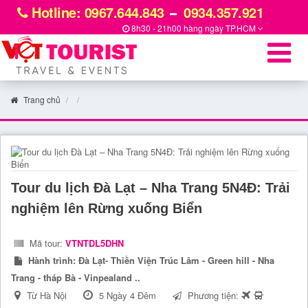
Hotline: 0967.644.843
0934.357.921
8h30 - 21h00 hàng ngày
TP.HCM
Trang chủ
Tour du lịch Đà Lạt – Nha Trang 5N4Đ: Trải
nghiệm lên Rừng xuống Biển
Mã tour:
VTNTDL5DHN
Hành trình:
Đà Lạt- Thiền Viện Trúc Lâm - Green hill - Nha
Trang - tháp Bà - Vinpealand ..
Từ Hà Nội
5 Ngày 4 Đêm
Phương tiện: