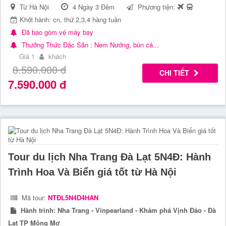
Từ Hà Nội
4 Ngày 3 Đêm
Phương tiện:
Khởi hành: cn, thứ 2,3,4 hàng tuần
Đã bao gòm vé máy bay
Thưởng Thức Đặc Sản : Nem Nướng, bún cá...
Giá 1
khách
8.590.000
đ
CHI TIẾT
7.590.000
đ
Tour du lịch Nha Trang Đà Lạt 5N4Đ: Hành
Trình Hoa Và Biển giá tốt từ Hà Nội
Mã tour:
NTĐL5N4D4HAN
Hành trình:
Nha Trang - Vinpearland - Khám phá Vịnh Đảo - Đà
Lạt TP Mộng Mơ