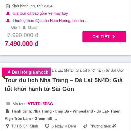
Khởi hành: cn, thứ 2,3,4
Giá tour đã bao gồm vé máy bay
Thưởng thức đặc sản Nem Nướng, bún cá ...
Giá 1
khách
7.990.000
đ
CHI TIẾT
7.490.000
đ
Deal tốt giá shock
Tour du lịch Nha Trang – Đà Lạt 5N4Đ: Giá
tốt khởi hành từ Sài Gòn
Mã tour:
VTNTDL5DSG
Hành trình:
Nha Trang - tháp Bà - Vinpealand - Đà Lạt- Thiền
Viện Trúc Lâm - Green hill ...
Từ Hồ Chí Minh
5 Ngày 4 Đêm
Phương tiện: