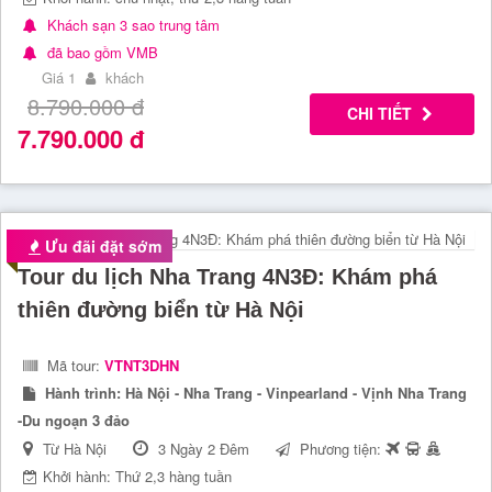
Khách sạn 3 sao trung tâm
đã bao gồm VMB
Giá 1
khách
8.790.000
đ
CHI TIẾT
7.790.000
đ
Ưu đãi đặt sớm
Tour du lịch Nha Trang 4N3Đ: Khám phá
thiên đường biển từ Hà Nội
Mã tour:
VTNT3DHN
Hành trình:
Hà Nội - Nha Trang - Vinpearland - Vịnh Nha Trang
-Du ngoạn 3 đảo
Từ Hà Nội
3 Ngày 2 Đêm
Phương tiện:
Khởi hành: Thứ 2,3 hàng tuần