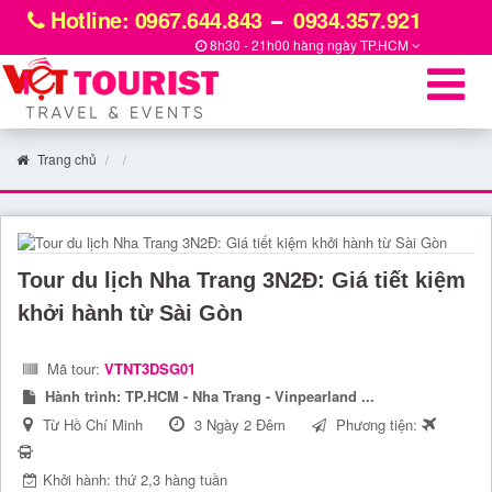
Hotline: 0967.644.843
0934.357.921
8h30 - 21h00 hàng ngày
TP.HCM
Trang chủ
Tour du lịch Nha Trang 3N2Đ: Giá tiết kiệm
khởi hành từ Sài Gòn
Mã tour:
VTNT3DSG01
Hành trình:
TP.HCM - Nha Trang - Vinpearland ...
Từ Hồ Chí Minh
3 Ngày 2 Đêm
Phương tiện:
Khởi hành: thứ 2,3 hàng tuần