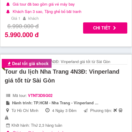
Giá tour đã bao gồm giá vé máy bay
Khách Sạn 3 sao, Tặng ghế bố bãi tranh
Giá 1
khách
6.990.000
đ
CHI TIẾT
5.990.000
đ
Deal tốt giá shock
Tour du lịch Nha Trang 4N3Đ: Vinperland
giá tốt từ Sài Gòn
Mã tour:
VTNT3DSG02
Hành trình:
TP.HCM - Nha Trang - Vinperland ...
Từ Hồ Chí Minh
4 Ngày 3 Đêm
Phương tiện:
Khởi hành: Thứ 2,3 hàng tuần