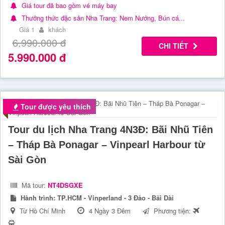
Giá tour đã bao gồm vé máy bay
Thưởng thức đặc sản Nha Trang: Nem Nướng, Bún cá...
Giá 1
khách
6.990.000
đ
CHI TIẾT
5.990.000
đ
Tour được yêu thích
Tour du lịch Nha Trang 4N3Đ: Bãi Nhũ Tiên
– Tháp Bà Ponagar – Vinpearl Harbour từ
Sài Gòn
Mã tour:
NT4DSGXE
Hành trình:
TP.HCM - Vinperland - 3 Đảo - Bãi Dài
Từ Hồ Chí Minh
4 Ngày 3 Đêm
Phương tiện: