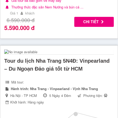
Giá tour đã bao gồm vé máy bay
Thưởng thức đặc sản Nem Nướng và bún cá ...
Giá 1
khách
6.590.000
đ
CHI TIẾT
5.590.000
đ
Tour du lịch Nha Trang 5N4Đ: Vinpearland
– Du Ngoạn Đảo giá tốt từ HCM
Mã tour:
Hành trình:
Nha Trang - Vinpearland - Vịnh Nha Trang
Hà Nội - TP HCM
5 Ngày 4 Đêm
Phương tiện:
Khởi hành: Hàng ngày