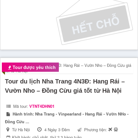
Tour được yêu thích
Tour du lịch Nha Trang 4N3Đ: Hang Rái –
Vườn Nho – Đồng Cừu giá tốt từ Hà Nội
Mã tour:
VTNT4DHN01
Hành trình:
Nha Trang - Vinpearland - Hang Rái - Vườn NHo -
Đồng Cừu ...
Từ Hà Nội
4 Ngày 3 Đêm
Phương tiện:
Khởi hành: chủ nhật, thứ 2,3 hàng tuần