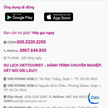
Ứng dụng di động
Bạn cần trợ giúp?
Hãy gọi ngay
028.2220.2255
CSKH:
0967.644.843
Hotline:
Từ 8h30 - 20h hằng ngày
DU LỊCH VIETTOURIST – HÀNH TRÌNH CHUYÊN NGHIỆP,
KẾT NỐI DÀI LÂU!!!
VĂN PHÒNG HCM:
37 Tôn Đức Thắng, Quận 1, TP. Hồ Chí Minh
VĂN PHÒNG HCM:
60 Nguyễn Đình Chiểu, Phường Đakao, Quận 1,
TP. Hồ Chí Minh
Điện thoại:
(028) 2220 2255 |
Hotline:
0967 644 843
CSKH
:cskh@viettourist.net.vn
VĂN PHÒNG HN:
105 Láng Hạ, Phường Láng Hạ, Quận Đông Đa,