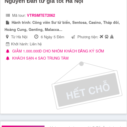
Nguyên Đán từ giá tốt Hà Nội
Mã tour:
VTRSMTET2062
Hành trình:
Công viên Sư tử biển, Sentosa, Casino, Tháp đôi,
Hoàng Cung, Genting, Malacca...
Từ Hà Nội
6 Ngày 5 Đêm
Phương tiện:
Khởi hành: Liên hệ
GIẢM 1.000.000Đ CHO NHÓM KHÁCH ĐĂNG KÝ SỚM
KHÁCH SẠN 4 SAO TRUNG TÂM