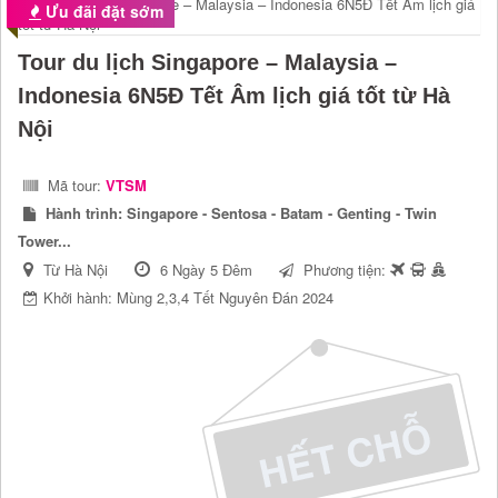
Ưu đãi đặt sớm
Tour du lịch Singapore – Malaysia –
Indonesia 6N5Đ Tết Âm lịch giá tốt từ Hà
Nội
Mã tour:
VTSM
Hành trình:
Singapore - Sentosa - Batam - Genting - Twin
Tower...
Từ Hà Nội
6 Ngày 5 Đêm
Phương tiện:
Khởi hành: Mùng 2,3,4 Tết Nguyên Đán 2024