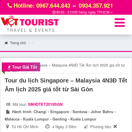
Hotline: 0967.644.843
0934.357.921
8h30 - 21h00 hàng ngày
TP.HCM
Trang chủ
Tour Giá Tốt
Tour du lịch Singapore – Malaysia 4N3Đ Tết
Âm lịch 2025 giá tốt từ Sài Gòn
Mã tour:
SM4DTET2019SGN
Hành trình:
Changi - Singapore - Sentosa - Johor Bahru -
Malacca - Kuala Lumpur - Genting - Kuala Lumpur
Từ Hồ Chí Minh
4 Ngày 3 Đêm
Phương tiện: