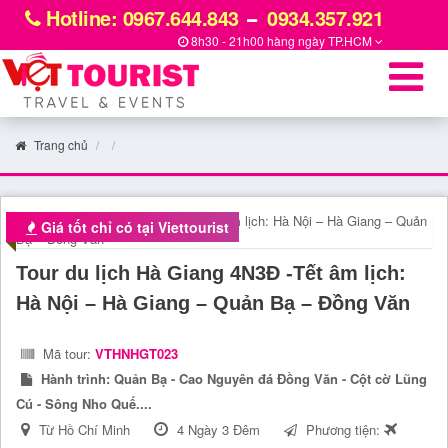
Hotline: 0967.644.843
0934.357.921
8h30 - 21h00 hàng ngày
TP.HCM
Trang chủ
Giá tốt chỉ có tại Viettourist
Tour du lịch Hà Giang 4N3Đ -Tết âm lịch:
Hà Nội – Hà Giang – Quản Bạ – Đồng Văn
Mã tour:
VTHNHGT023
Hành trình:
Quản Bạ - Cao Nguyên đá Đồng Văn - Cột cờ Lũng
Cú - Sông Nho Quế....
Từ Hồ Chí Minh
4 Ngày 3 Đêm
Phương tiện: