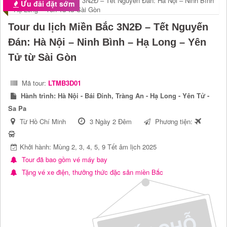
Ưu đãi đặt sớm
Tour du lịch Miền Bắc 3N2Đ – Tết Nguyến
Đán: Hà Nội – Ninh Bình – Hạ Long – Yên
Tử từ Sài Gòn
Mã tour:
LTMB3D01
Hành trình:
Hà Nội - Bái Đính, Tràng An - Hạ Long - Yên Tử -
Sa Pa
Từ Hồ Chí Minh
3 Ngày 2 Đêm
Phương tiện:
Khởi hành: Mùng 2, 3, 4, 5, 9 Tết âm lịch 2025
Tour đã bao gồm vé máy bay
Tặng vé xe điện, thưởng thức đặc sản miền Bắc