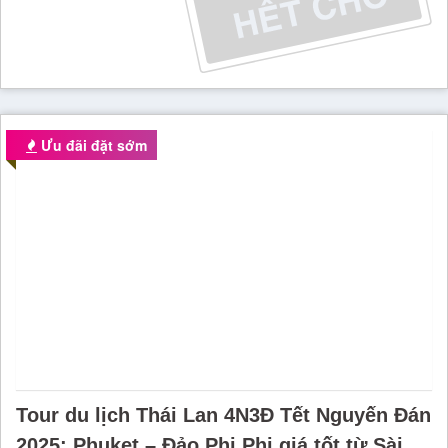
Ưu đãi đặt sớm
Tour du lịch Thái Lan 4N3Đ Tết Nguyến Đán
2025: Phuket – Đảo Phi Phi giá tốt từ Sài