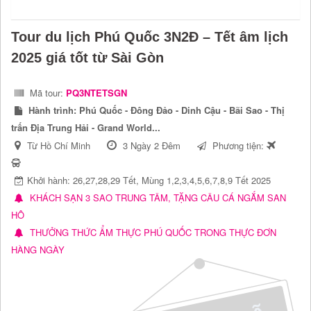
Tour du lịch Phú Quốc 3N2Đ – Tết âm lịch
2025 giá tốt từ Sài Gòn
Mã tour:
PQ3NTETSGN
Hành trình:
Phú Quốc - Đông Đảo - Dinh Cậu - Bãi Sao - Thị
trấn Địa Trung Hải - Grand World...
Từ Hồ Chí Minh
3 Ngày 2 Đêm
Phương tiện:
Khởi hành: 26,27,28,29 Tết, Mùng 1,2,3,4,5,6,7,8,9 Tết 2025
KHÁCH SẠN 3 SAO TRUNG TÂM, TẶNG CÂU CÁ NGẮM SAN
HÔ
THƯỞNG THỨC ẨM THỰC PHÚ QUỐC TRONG THỰC ĐƠN
HÀNG NGÀY