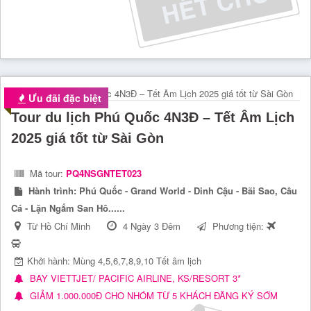
Ưu đãi đặc biệt
Tour du lịch Phú Quốc 4N3Đ – Tết Âm Lịch
2025 giá tốt từ Sài Gòn
Mã tour:
PQ4NSGNTET023
Hành trình:
Phú Quốc - Grand World - Dinh Cậu - Bãi Sao, Câu
Cá - Lặn Ngắm San Hô......
Từ Hồ Chí Minh
4 Ngày 3 Đêm
Phương tiện:
Khởi hành: Mùng 4,5,6,7,8,9,10 Tết âm lịch
BAY VIETTJET/ PACIFIC AIRLINE, KS/RESORT 3*
GIẢM 1.000.000Đ CHO NHÓM TỪ 5 KHÁCH ĐĂNG KÝ SỚM