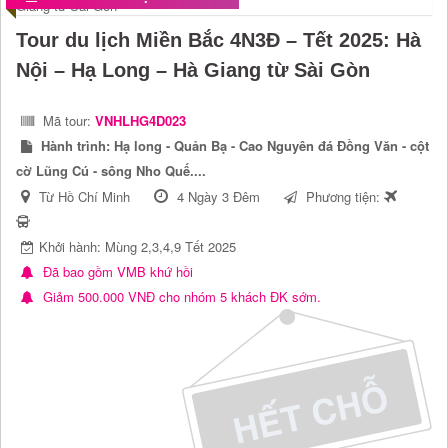
Tour du lịch Miền Bắc 4N3Đ – Tết 2025: Hà
Nội – Hạ Long – Hà Giang từ Sài Gòn
Mã tour:
VNHLHG4D023
Hành trình:
Hạ long - Quản Bạ - Cao Nguyên đá Đồng Văn - cột
cờ Lũng Cú - sông Nho Quế....
Từ Hồ Chí Minh
4 Ngày 3 Đêm
Phương tiện:
Khởi hành: Mùng 2,3,4,9 Tết 2025
Đã bao gồm VMB khứ hồi
Giảm 500.000 VNĐ cho nhóm 5 khách ĐK sớm.