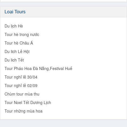
Tour nghỉ lễ 30/04
Tour nghỉ lễ 02/09
Chùm tour mùa thu
Tour Noel Tết Dương Lịch
Tour những mùa hoa
Ứng dụng di động
Bạn cần trợ giúp?
Hãy gọi ngay
028.2220.2255
CSKH:
0967.644.843
Hotline: