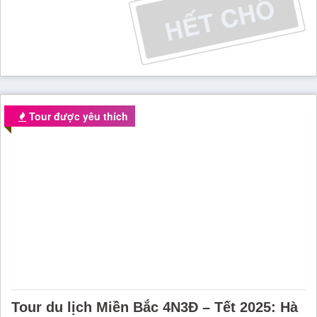
Tour được yêu thích
Tour du lịch Miền Bắc 4N3Đ – Tết 2025: Hà
Nội – Hạ Long – Sapa
Mã tour:
HNHLSP4NDL
Hành trình:
City Hà Nội - Lăng Bác - Văn Miếu - Hạ Long - Sapa
- Fansipan...
Từ Hồ Chí Minh
4 Ngày 3 Đêm
Phương tiện:
Khởi hành: Mùng 2,3,4,5,6,7,8,9,10 Tết Âm lịch 2024
KS 3 sao trung tâm. Giá đã bao gồm vé máy bay