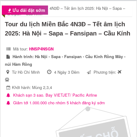
Ưu đãi đặt sớm
Tour du lịch Miền Bắc 4N3Đ – Tết âm lịch
2025: Hà Nội – Sapa – Fansipan – Cầu Kính
Mã tour:
HNSP4NSGN
Hành trình:
Hà Nội - Sapa - Fansipan - Cầu Kính Rồng Mây -
núi Hàm Rồng
Từ Hồ Chí Minh
4 Ngày 3 Đêm
Phương tiện:
Khởi hành: Mùng 2,3,4
Khách sạn 3 sao. Bay VIETJET/ Pacific Airline
Giảm tới 1.000.000 cho nhóm 5 khách đăng ký sớm