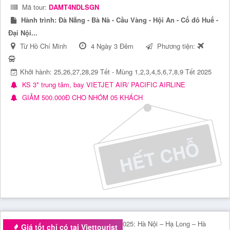
Mã tour:
DAMT4NDLSGN
Hành trình:
Đà Nẵng - Bà Nà - Cầu Vàng - Hội An - Cố đô Huế -
Đại Nội...
Từ Hồ Chí Minh
4 Ngày 3 Đêm
Phương tiện:
Khởi hành: 25,26,27,28,29 Tết - Mùng 1,2,3,4,5,6,7,8,9 Tết 2025
KS 3* trung tâm, bay VIETJET AIR/ PACIFIC AIRLINE
GIẢM 500.000Đ CHO NHÓM 05 KHÁCH
Giá tốt chỉ có tại Viettourist