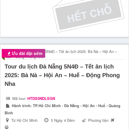
Ưu đãi đặt sớm
Tour du lịch Đà Nẵng 5N4Đ – Tết ân lịch
2025: Bà Nà – Hội An – Huế – Động Phong
Nha
Mã tour:
HTDS5NDLSGN
Hành trình:
TP.Hồ Chí Minh - Đà Nẵng - Hội An - Huế - Quảng
Bình
Từ Hồ Chí Minh
5 Ngày 4 Đêm
Phương tiện: