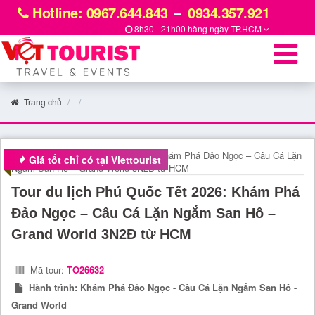
Hotline: 0967.644.843
0934.357.921
8h30 - 21h00 hàng ngày
TP.HCM
Trang chủ
Giá tốt chỉ có tại Viettourist
Tour du lịch Phú Quốc Tết 2026: Khám Phá
Đảo Ngọc – Câu Cá Lặn Ngắm San Hô –
Grand World 3N2Đ từ HCM
Mã tour:
TO26632
Hành trình:
Khám Phá Đảo Ngọc - Câu Cá Lặn Ngắm San Hô -
Grand World