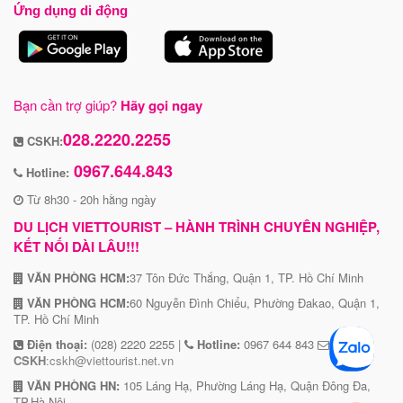
Ứng dụng di động
Bạn cần trợ giúp?
Hãy gọi ngay
028.2220.2255
CSKH:
0967.644.843
Hotline:
Từ 8h30 - 20h hằng ngày
DU LỊCH VIETTOURIST – HÀNH TRÌNH CHUYÊN NGHIỆP,
KẾT NỐI DÀI LÂU!!!
VĂN PHÒNG HCM:
37 Tôn Đức Thắng, Quận 1, TP. Hồ Chí Minh
VĂN PHÒNG HCM:
60 Nguyễn Đình Chiểu, Phường Đakao, Quận 1,
TP. Hồ Chí Minh
Điện thoại:
(028) 2220 2255 |
Hotline:
0967 644 843
CSKH
:cskh@viettourist.net.vn
VĂN PHÒNG HN:
105 Láng Hạ, Phường Láng Hạ, Quận Đông Đa,
TP.Hà Nội