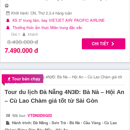
Khởi hành: CN, Thứ 2,3,4 hàng tuần
KS 3* trung tâm, bay VIETJET AIR/ PACIFIC AIRLINE
Thưởng thức ẩm thực Miền trung đặc sắc
Giá 1
khách
8.490.000
đ
CHI TIẾT
7.490.000
đ
Tour bán chạy
Tour du lịch Đà Nẵng 4N3Đ: Bà Nà – Hội An
– Cù Lao Chàm giá tốt từ Sài Gòn
Mã tour:
VTDN3DSG02
Hành trình:
Đà Nẵng - Sơn Trà - Bà Nà - Cầu Vàng - Cù Lao
Chàm/ Rừng Dừa Bảy Mẫu - Hội An