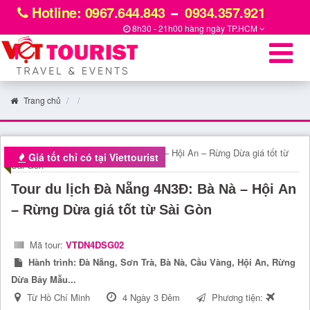
Hotline: 0967.644.843
0934.357.921
8h30 - 21h00 hàng ngày
TP.HCM
Trang chủ
Giá tốt chỉ có tại Viettourist
Tour du lịch Đà Nẵng 4N3Đ: Bà Nà – Hội An
– Rừng Dừa giá tốt từ Sài Gòn
Mã tour:
VTDN4DSG02
Hành trình:
Đà Nẵng, Sơn Trà, Bà Nà, Cầu Vàng, Hội An, Rừng
Dừa Bảy Mẫu...
Từ Hồ Chí Minh
4 Ngày 3 Đêm
Phương tiện: