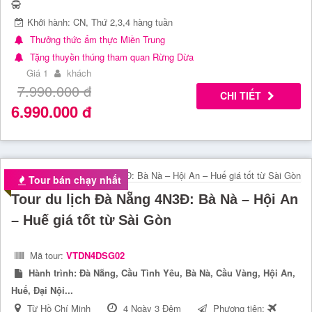
Khởi hành: CN, Thứ 2,3,4 hàng tuần
Thưởng thức ẩm thực Miền Trung
Tặng thuyền thúng tham quan Rừng Dừa
Giá 1
khách
7.990.000
đ
CHI TIẾT
6.990.000
đ
Tour bán chạy nhất
Tour du lịch Đà Nẵng 4N3Đ: Bà Nà – Hội An
– Huế giá tốt từ Sài Gòn
Mã tour:
VTDN4DSG02
Hành trình:
Đà Nẵng, Cầu Tình Yêu, Bà Nà, Cầu Vàng, Hội An,
Huế, Đại Nội...
Từ Hồ Chí Minh
4 Ngày 3 Đêm
Phương tiện: