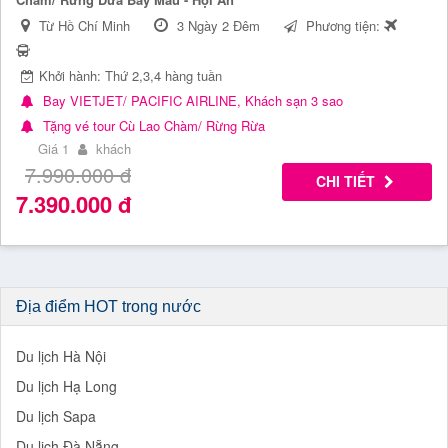
Từ Hồ Chí Minh
3 Ngày 2 Đêm
Phương tiện:
Khởi hành: Thứ 2,3,4 hàng tuần
Bay VIETJET/ PACIFIC AIRLINE, Khách sạn 3 sao
Tặng vé tour Cù Lao Chàm/ Rừng Rừa
Giá 1
khách
7.990.000
đ
CHI TIẾT
7.390.000
đ
Địa điểm HOT trong nước
Du lịch Hà Nội
Du lịch Hạ Long
Du lịch Sapa
Du lịch Đà Nẵng