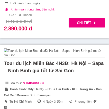
Khởi hành: hàng ngày
Khách sạn trung tâm, tiện nghi.
Giá 1
khách
3.190.000
đ
CHI TIẾT
2.890.000
đ
Tour du lịch Miền Bắc 4N3Đ: Hà Nội – Sapa
– Ninh Bình giá tốt từ Sài Gòn
Mã tour:
VTMB4DSG05
Hành trình:
City Hà Nội - Chùa Bái Đính - KDL Tràng An - Bản
Cát Cát/ Moana - Đỉnh Fansipan
Từ Hồ Chí Minh
4 Ngày 3 Đêm
Phương tiện: