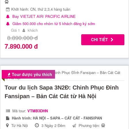
Khởi hành: CN, thứ 2,3,4 hàng tuần
Bay VIETJET AIR/ PACIFIC AIRLINE
Giảm 500.000 cho nhóm từ 5 khách đăng ký sớm
Giá 1
khách
8.890.000
đ
CHI TIẾT
7.890.000
đ
Tour được yêu thích
Tour du lịch Sapa 3N2Đ: Chinh Phục Đỉnh
Fansipan – Bản Cát Cát từ Hà Nội
Mã tour:
VTMB3DHN
Hành trình:
HÀ NỘI – SAPA – CÁT CÁT - FANSIPAN
Từ Hà Nội
3 Ngày 2 Đêm
Phương tiện: