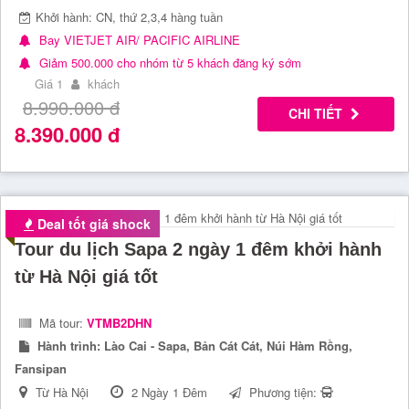
Khởi hành: CN, thứ 2,3,4 hàng tuần
Bay VIETJET AIR/ PACIFIC AIRLINE
Giảm 500.000 cho nhóm từ 5 khách đăng ký sớm
Giá 1
khách
8.990.000
đ
CHI TIẾT
8.390.000
đ
Deal tốt giá shock
Tour du lịch Sapa 2 ngày 1 đêm khởi hành
từ Hà Nội giá tốt
Mã tour:
VTMB2DHN
Hành trình:
Lào Cai - Sapa, Bản Cát Cát, Núi Hàm Rồng,
Fansipan
Từ Hà Nội
2 Ngày 1 Đêm
Phương tiện: