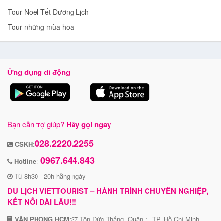
Tour Noel Tết Dương Lịch
Tour những mùa hoa
Ứng dụng di động
Bạn cần trợ giúp?
Hãy gọi ngay
028.2220.2255
CSKH:
0967.644.843
Hotline:
Từ 8h30 - 20h hằng ngày
DU LỊCH VIETTOURIST – HÀNH TRÌNH CHUYÊN NGHIỆP,
KẾT NỐI DÀI LÂU!!!
VĂN PHÒNG HCM:
37 Tôn Đức Thắng, Quận 1, TP. Hồ Chí Minh