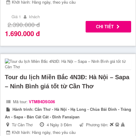
Khởi hành: Hàng ngày, theo yêu cầu
Giá 1
khách
2.390.000
đ
CHI TIẾT
1.690.000
đ
Tour du lịch Miền Bắc 4N3Đ: Hà Nội – Sapa
– Ninh Bình giá tốt từ Cần Thơ
Mã tour:
VTMB4DSG06
Hành trình:
Cần Thơ - Hà Nội - Hạ Long - Chùa Bái Đính - Tràng
An - Sapa - Bản Cát Cát - Đỉnh Fansipan
Từ Cần Thơ
4 Ngày 3 Đêm
Phương tiện:
Khởi hành: Hàng ngày, theo yêu cầu