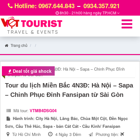
Hotline: 0967.644.843
0934.357.921
8h30 - 21h00 hàng ngày
TP.HCM
Trang chủ
Deal tốt giá shock
Tour du lịch Miền Bắc 4N3Đ: Hà Nội – Sapa
– Chinh Phục Đỉnh Fansipan từ Sài Gòn
Mã tour:
VTMB4DSG04
Hành trình:
City Hà Nội, Lăng Bác, Chùa Một Cột, Đền Ngọc
Sơn, Cầu Thê Húc, Sapa - bản Cát Cát - Cầu Kính/ Fansipan
Từ Hồ Chí Minh
4 Ngày 3 Đêm
Phương tiện: