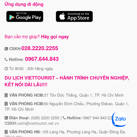
Ứng dụng di động
Bạn cần trợ giúp?
Hãy gọi ngay
028.2220.2255
CSKH:
0967.644.843
Hotline:
Từ 8h30 - 20h hằng ngày
DU LỊCH VIETTOURIST – HÀNH TRÌNH CHUYÊN NGHIỆP,
KẾT NỐI DÀI LÂU!!!
VĂN PHÒNG HCM:
37 Tôn Đức Thắng, Quận 1, TP. Hồ Chí Minh
VĂN PHÒNG HCM:
60 Nguyễn Đình Chiểu, Phường Đakao, Quận 1,
TP. Hồ Chí Minh
Điện thoại:
(028) 2220 2255 |
Hotline:
0967 644 843
CSKH
:cskh@viettourist.net.vn
VĂN PHÒNG HN:
105 Láng Hạ, Phường Láng Hạ, Quận Đông Đa,