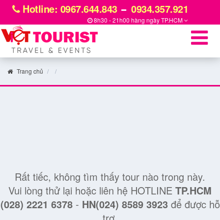
Hotline: 0967.644.843
0934.357.921
8h30 - 21h00 hàng ngày
TP.HCM
Trang chủ
Rất tiếc, không tìm thấy tour nào trong này.
Vui lòng thử lại hoặc liên hệ HOTLINE
TP.HCM
(028) 2221 6378
-
HN(024) 8589 3923
để được hỗ
trợ.