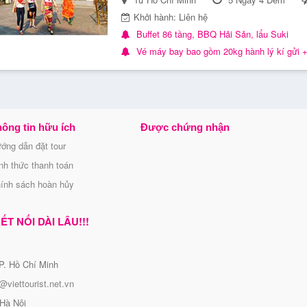
Khởi hành: Liên hệ
Buffet 86 tầng, BBQ Hải Sản, lẩu Suki
Vé máy bay bao gồm 20kg hành lý kí gửi +
ông tin hữu ích
Được chứng nhận
ớng dẫn đặt tour
nh thức thanh toán
ính sách hoàn hủy
T NỐI DÀI LÂU!!!
P. Hồ Chí Minh
@viettourist.net.vn
Hà Nội