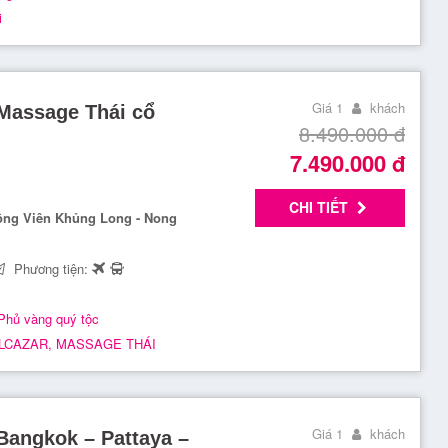
i
Giá 1
khách
 Massage Thái cổ
8.490.000
đ
7.490.000
đ
CHI TIẾT
ông Viên Khủng Long - Nong
Phương tiện:
Phủ vàng quý tộc
LCAZAR, MASSAGE THÁI
Giá 1
khách
 Bangkok – Pattaya –