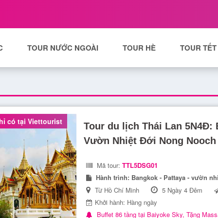
C
TOUR NƯỚC NGOÀI
TOUR HÈ
TOUR TẾT
ỉ có tại Viettourist
Tour du lịch Thái Lan 5N4Đ:
Vườn Nhiệt Đới Nong Nooch g
Mã tour:
TTL5DSG01
Hành trình:
Bangkok - Pattaya - vườn nh
Từ Hồ Chí Minh
5 Ngày 4 Đêm
Khởi hành: Hàng ngày
Buffet 86 tầng tại Baiyoke Sky, Tặng Mass