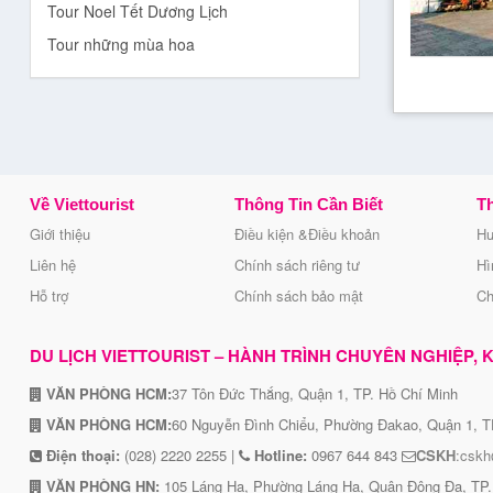
Tour Noel Tết Dương Lịch
Tour những mùa hoa
Về Viettourist
Thông Tin Cần Biết
Th
Giới thiệu
Điều kiện &Điều khoản
Hư
Liên hệ
Chính sách riêng tư
Hì
Hỗ trợ
Chính sách bảo mật
Ch
DU LỊCH VIETTOURIST – HÀNH TRÌNH CHUYÊN NGHIỆP, KẾ
VĂN PHÒNG HCM:
37 Tôn Đức Thắng, Quận 1, TP. Hồ Chí Minh
VĂN PHÒNG HCM:
60 Nguyễn Đình Chiểu, Phường Đakao, Quận 1, T
Điện thoại:
(028) 2220 2255 |
Hotline:
0967 644 843
CSKH
:cskh
VĂN PHÒNG HN:
105 Láng Hạ, Phường Láng Hạ, Quận Đông Đa, TP.