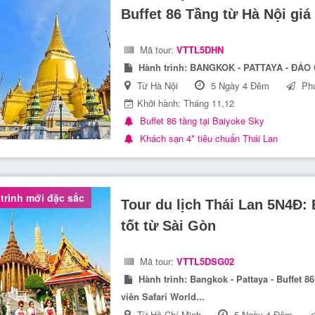
Buffet 86 Tầng từ Hà Nội giá 
Mã tour:
VTTL5DHN
Hành trình:
BANGKOK - PATTAYA - ĐẢO
Từ Hà Nội
5 Ngày 4 Đêm
Phư
Khởi hành: Tháng 11,12
Buffet 86 tầng tại Baiyoke Sky
Khách sạn 4* tiêu chuẩn Thái Lan
rình mới đặc sắc
Tour du lịch Thái Lan 5N4Đ: 
tốt từ Sài Gòn
Mã tour:
VTTL5DSG02
Hành trình:
Bangkok - Pattaya - Buffet 8
viên Safari World...
Từ Hồ Chí Minh
5 Ngày 4 Đêm