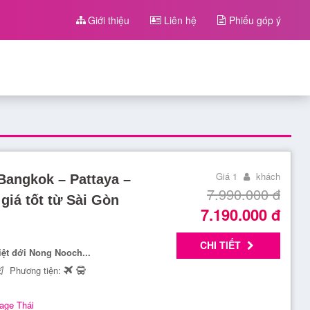
Giới thiệu
Liên hệ
Phiếu góp ý
Giá 1
khách
 Bangkok – Pattaya –
7.990.000
đ
iá tốt từ Sài Gòn
7.190.000
đ
CHI TIẾT
iệt đới Nong Nooch...
Phương tiện:
age Thái