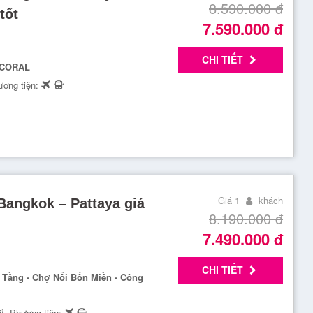
8.590.000
đ
tốt
7.590.000
đ
CHI TIẾT
 CORAL
ơng tiện:
Giá 1
khách
Bangkok – Pattaya giá
8.190.000
đ
7.490.000
đ
CHI TIẾT
6 Tầng - Chợ Nổi Bốn Miền - Công
Phương tiện: