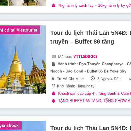
7kg hành lý xách tay + 20kg hành lý ký gử
ỉ có tại Viettourist
Tour du lịch Thái Lan 5N4Đ:
truyền – Buffet 86 tầng
Mã tour:
VTTL5DSG03
Hành trình:
Dạo Thuyền Chaophraya - C
Nooch - Đảo Coral - Buffet 86 BaiYoke Sky
Từ Hồ Chí Minh
5 Ngày 4 Đêm
Khởi hành: Hàng ngày
Khách sạn cao cấp 4*, Tặng Bánh & Cafe 
TẶNG BUFFET 86 TẦNG, TẶNG SHOW A
giá shock
Tour du lịch Thái Lan 5N4Đ: