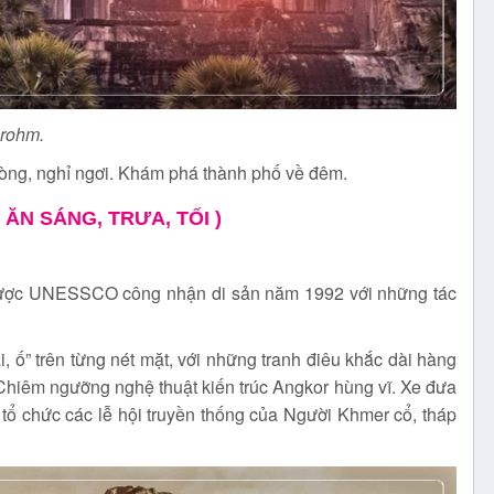
rohm.
hòng, nghỉ ngơi. Khám phá thành phố về đêm.
( ĂN SÁNG, TRƯA, TỐI )
ợc UNESSCO công nhận di sản năm 1992 với những tác
ái, ố” trên từng nét mặt, với những tranh điêu khắc dài hàng
. Chiêm ngưỡng nghệ thuật kiến trúc Angkor hùng vĩ. Xe đưa
tổ chức các lễ hội truyền thống của Người Khmer cổ, tháp