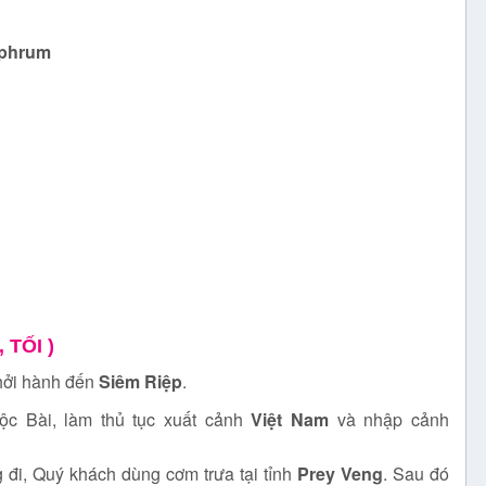
aphrum
 TỐI )
khởi hành đến
Siêm Riệp
.
c Bài, làm thủ tục xuất cảnh
Việt Nam
và nhập cảnh
 đi, Quý khách dùng cơm trưa tại tỉnh
Prey Veng
. Sau đó