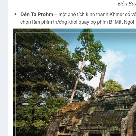
Đền Bay
Đền
Ta Prohm
– một phế tích kinh thành Khmer cổ vớ
chọn làm phim trường khởi quay bộ phim Bí Mật Ngôi