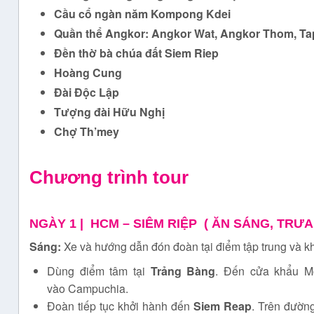
Cầu cổ ngàn năm Kompong Kdei
Quần thể Angkor: Angkor Wat, Angkor Thom, T
Đ
ền thờ bà chúa đất Siem Riep
Hoàng Cung
Đ
ài
Đ
ộc Lập
Tượng đài Hữu Nghị
Chợ Th’mey
Chương trình tour
NGÀY 1 |
HCM – SIÊM RIỆP ( ĂN SÁNG, TRƯA,
Sáng:
Xe và hướng dẫn đón đoàn tại điểm tập trung và 
Dùng điểm tâm tại
Trảng Bàng
. Đến cửa khẩu Mộ
vào Campuchia.
Đoàn tiếp tục khởi hành đến
Siem Reap
. Trên đường