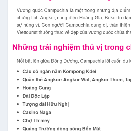
Vương quốc Campuchia là một trong những địa điểm du
chứng tích Angkor, cung điện Hoàng Gia, Bokor in đậ
sự hùng vĩ. Con người Campuchia dung dị, thân thiệ
Viettourist thưởng thức vẻ đẹp của vương quốc chùa t
Những trải nghiệm thú vị trong 
Nổi bật lên giữa Đông Dương, Campuchia lôi cuốn du
Cầu cổ ngàn năm Kompong Kdei
Quần thể Angkor: Angkor Wat, Angkor Thom, T
Hoàng Cung
Đ
ài
Đ
ộc Lập
Tượng đài Hữu Nghị
Casino Naga
Chợ Th’mey
Quảng Trường dòng sông Bốn Mặt