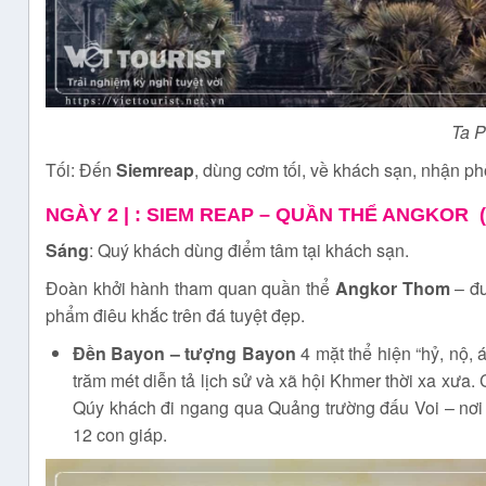
Ta P
Tối: Đến
Siemreap
, dùng cơm tối, về khách sạn, nhận p
NGÀY 2 |
: SIEM REAP – QUẦN THỂ ANGKOR
Sáng
: Quý khách dùng điểm tâm tại khách sạn.
Đoàn khởi hành tham quan quần thể
Angkor Thom
– đư
phẩm điêu khắc trên đá tuyệt đẹp.
Đền Bayon – tượng Bayon
4 mặt thể hiện “hỷ, nộ, 
trăm mét diễn tả lịch sử và xã hội Khmer thời xa xưa
Qúy khách đi ngang qua Quảng trường đấu Voi – nơi 
12 con giáp.