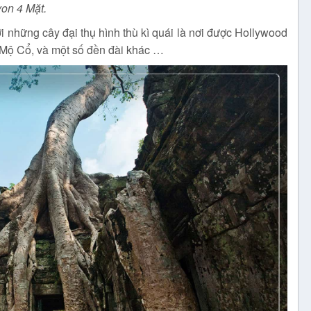
on 4 Mặt.
i những cây đại thụ hình thù kì quái là nơi được Hollywood
 Mộ Cổ, và một số đền đài khác …