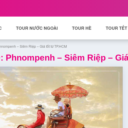
C
TOUR NƯỚC NGOÀI
TOUR HÈ
TOUR TẾT
hnompenh – Siêm Riệp – Giá tốt từ TP.HCM
: Phnompenh – Siêm Riệp – Giá