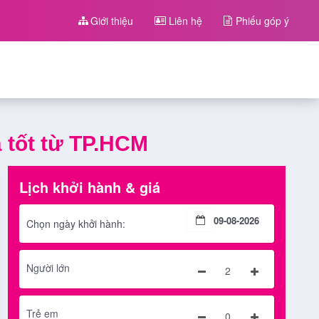
Giới thiệu
Liên hệ
Phiếu góp ý
 tốt từ TP.HCM
Lịch khởi hành & giá
Chọn ngày khởi hành:
Người lớn
2
Trẻ em
0