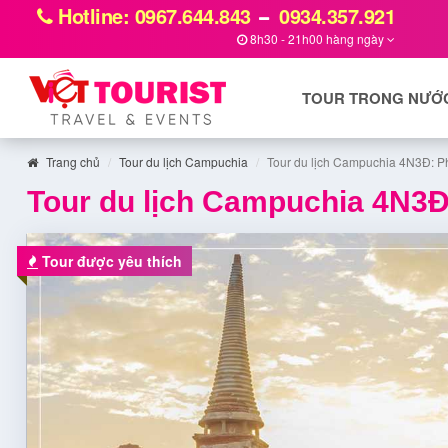
Hotline: 0967.644.843
0934.357.921
8h30 - 21h00 hàng ngày
TOUR TRONG NƯỚ
Trang chủ
Tour du lịch Campuchia
Tour du lịch Campuchia 4N3Đ: P
Tour du lịch Campuchia 4N3Đ
Tour được yêu thích