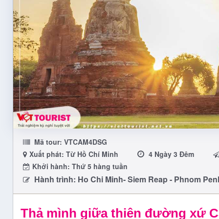
Mã tour:
VTCAM4DSG
Xuất phát: Từ Hồ Chí Minh
4 Ngày 3 Đêm
Khởi hành: Thứ 5 hàng tuần
Hành trình: Ho Chi Minh- Siem Reap - Phnom Pen
Thả mình giữa thiên đường xứ 