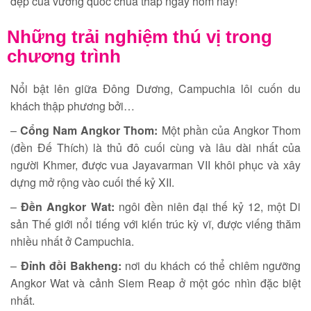
đẹp của vương quốc chùa tháp ngay hôm nay!
Những trải nghiệm thú vị trong
chương trình
Nổi bật lên giữa Đông Dương, Campuchia lôi cuốn du
khách thập phương bởi…
–
Cổng Nam Angkor Thom:
Một phần của Angkor Thom
(đền Đế Thích) là thủ đô cuối cùng và lâu dài nhất của
người Khmer, được vua Jayavarman VII khôi phục và xây
dựng mở rộng vào cuối thế kỷ XII.
–
Đền Angkor Wat:
ngôi đền niên đại thế kỷ 12, một Di
sản Thế giới nổi tiếng với kiến trúc kỳ vĩ, được viếng thăm
nhiều nhất ở Campuchia.
–
Đỉnh đồi Bakheng:
nơi du khách có thể chiêm ngưỡng
Angkor Wat và cảnh Siem Reap ở một góc nhìn đặc biệt
nhất.