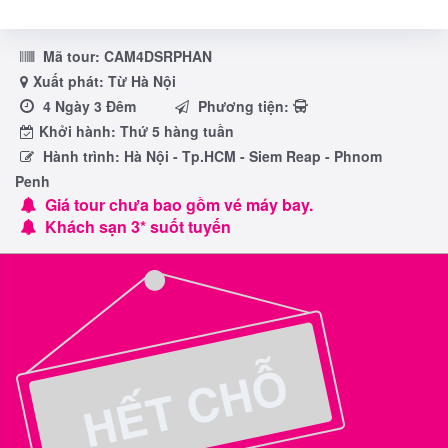
Mã tour:
CAM4DSRPHAN
Xuất phát: Từ Hà Nội
4 Ngày 3 Đêm
Phương tiện:
Khởi hành: Thứ 5 hàng tuần
Hành trình: Hà Nội - Tp.HCM - Siem Reap - Phnom
Penh
Giá tour chưa bao gồm vé máy bay.
Khách sạn 3* suốt tuyến