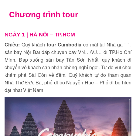
Chương trình tour
NGÀY 1 |
HÀ NỘI – TP.HCM
Chiều:
Quý khách
tour Cambodia
có mặt tại Nhà ga T1,
sân bay Nội Bài đáp chuyến bay VN…/VJ… đi TP.Hồ Chí
Minh. Đáp xuống sân bay Tân Sơn Nhất, quý khách di
chuyển về khách sạn nhận phòng nghỉ ngơi. Tự do vui chơi
khám phá Sài Gòn về đêm. Quý khách tự do tham quan
Nhà Thờ Đức Bà, phố đi bộ Nguyễn Huệ – Phố đi bộ hiện
đại nhất Việt Nam