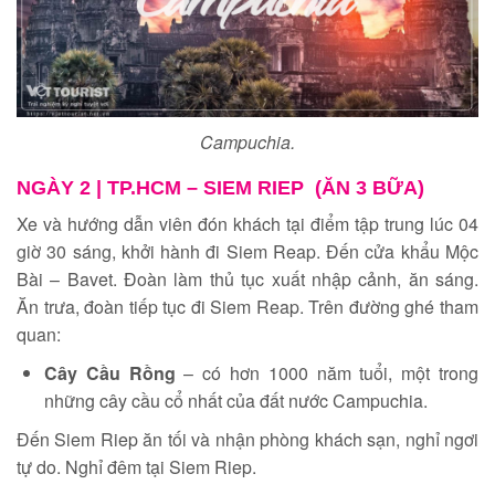
Campuchia.
NGÀY 2 |
TP.HCM – SIEM RIEP (ĂN 3 BỮA)
Xe và hướng dẫn viên đón khách tại điểm tập trung lúc 04
giờ 30 sáng, khởi hành đi Siem Reap. Đến cửa khẩu Mộc
Bài – Bavet. Đoàn làm thủ tục xuất nhập cảnh, ăn sáng.
Ăn trưa, đoàn tiếp tục đi Siem Reap. Trên đường ghé tham
quan:
Cây Cầu Rồng
– có hơn 1000 năm tuổi, một trong
những cây cầu cổ nhất của đất nước Campuchia.
Đến Siem Riep ăn tối và nhận phòng khách sạn, nghỉ ngơi
tự do. Nghỉ đêm tại Siem Riep.