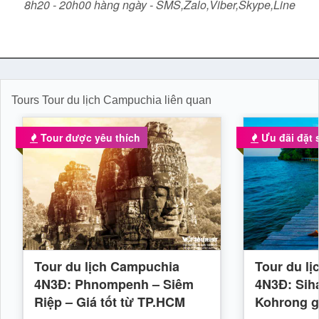
8h20 - 20h00 hàng ngày - SMS,Zalo,Viber,Skype,Line
Tours Tour du lịch Campuchia liên quan
Tour được yêu thích
Ưu đãi đặt
Tour du lịch Campuchia
Tour du l
4N3Đ: Phnompenh – Siêm
4N3Đ: Sih
Riệp – Giá tốt từ TP.HCM
Kohrong gi