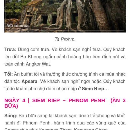
Ta Prohm.
Trưa:
Dùng cơm trưa. Về khách sạn nghỉ trưa. Quý khách
lên đồi Ba Kheng ngắm cảnh hoàng hôn trên đỉnh núi và
toàn cảnh Angkor Wat.
Tối:
Ăn buffet tối và thưởng thức chương trình ca múa nhạc
dân tộc
Apsara
. Về khách sạn nghỉ ngơi hoặc Qúy khách
tự do khám phá chợ đêm nhộn nhịp ở
Siem Riep…
NGÀY 4 |
SIEM RIEP – PHNOM PENH (ĂN 3
BỮA)
Sáng:
Sau bữa sáng tại khách sạn, đoàn trả phòng và khởi
hành đi Phnom Penh, hành trình qua các vùng quê của
Campuchia như Kampong Thom, Kampong Cham.