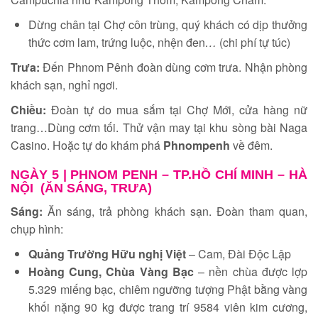
Dừng chân tại Chợ côn trùng, quý khách có dịp thưởng
thức cơm lam, trứng luộc, nhện đen
…
(chi phí tự túc)
Trưa:
Đến Phnom Pênh đoàn dùng cơm trưa. Nhận phòng
khách sạn, nghỉ ngơi.
Chiều:
Đoàn tự do mua sắm tại Chợ Mới, cửa hàng nữ
trang…Dùng cơm tối. Thử vận may tại khu sòng bài Naga
Casino. Hoặc tự do khám phá
Phnompenh
về đêm.
NGÀY 5 |
PHNOM PENH – TP.HỒ CHÍ MINH – HÀ
NỘI (ĂN SÁNG, TRƯA)
Sáng:
Ăn sáng, trả phòng khách sạn. Đoàn tham quan,
chụp hình:
Quảng Trường Hữu nghị Việt
– Cam, Đài Độc Lập
Hoàng Cung, Chùa Vàng Bạc
– nền chùa được lợp
5.329 miếng bạc, chiêm ngưỡng tượng Phật bằng vàng
khối nặng 90 kg được trang trí 9584 viên kim cương,