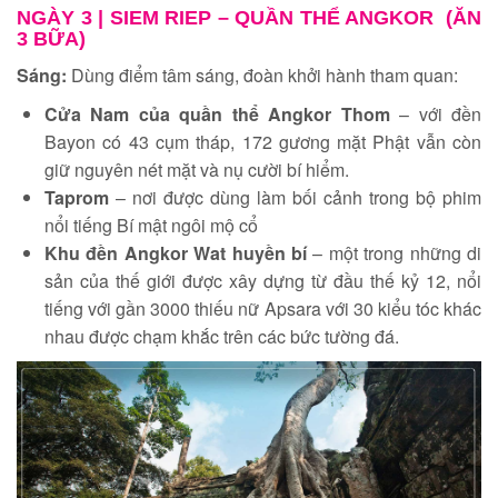
NGÀY 3 |
SIEM RIEP – QUẦN THỂ ANGKOR (ĂN
3 BỮA)
Sáng:
Dùng điểm tâm sáng, đoàn khởi hành tham quan:
Cửa Nam của quần thể Angkor Thom
– với đền
Bayon có 43 cụm tháp, 172 gương mặt Phật vẫn còn
giữ nguyên nét mặt và nụ cười bí hiểm.
Taprom
– nơi được dùng làm bối cảnh trong bộ phim
nổi tiếng Bí mật ngôi mộ cổ
Khu đền Angkor Wat huyền bí
– một trong những di
sản của thế giới được xây dựng từ đầu thế kỷ 12, nổi
tiếng với gần 3000 thiếu nữ Apsara với 30 kiểu tóc khác
nhau được chạm khắc trên các bức tường đá.