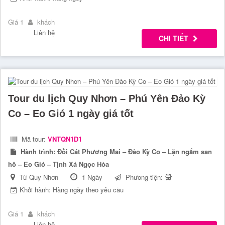
Giá 1
khách
Liên hệ
CHI TIẾT
Tour du lịch Quy Nhơn – Phú Yên Đảo Kỳ
Co – Eo Gió 1 ngày giá tốt
Mã tour:
VNTQN1D1
Hành trình:
Đồi Cát Phương Mai – Đảo Kỳ Co – Lặn ngắm san
hô – Eo Gió – Tịnh Xá Ngọc Hòa
Từ Quy Nhơn
1 Ngày
Phương tiện:
Khởi hành: Hàng ngày theo yêu cầu
Giá 1
khách
Liên hệ