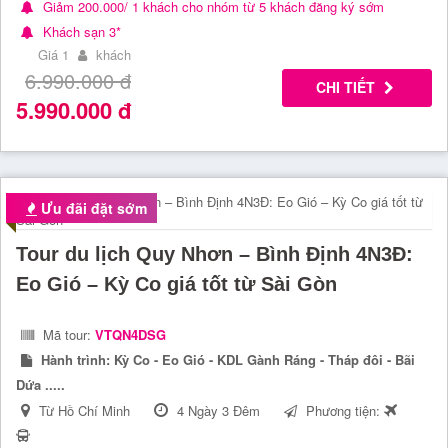
Giảm 200.000/ 1 khách cho nhóm từ 5 khách đăng ký sớm
Khách sạn 3*
Giá 1
khách
6.990.000
đ
CHI TIẾT
5.990.000
đ
Ưu đãi đặt sớm
Tour du lịch Quy Nhơn – Bình Định 4N3Đ:
Eo Gió – Kỳ Co giá tốt từ Sài Gòn
Mã tour:
VTQN4DSG
Hành trình:
Kỳ Co - Eo Gió - KDL Gành Ráng - Tháp đôi - Bãi
Dứa .....
Từ Hồ Chí Minh
4 Ngày 3 Đêm
Phương tiện: