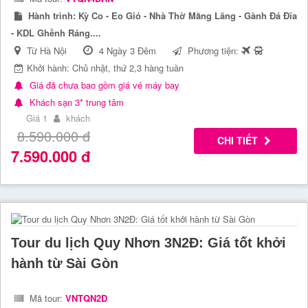
Hành trình:
Kỳ Co - Eo Gió - Nhà Thờ Mằng Lăng - Gành Đá Đĩa
- KDL Ghềnh Ráng....
Từ Hà Nội
4 Ngày 3 Đêm
Phương tiện:
Khởi hành: Chủ nhật, thứ 2,3 hàng tuần
Giá đã chưa bao gồm giá vé máy bay
Khách sạn 3* trung tâm
Giá 1
khách
8.590.000
đ
CHI TIẾT
7.590.000
đ
Tour du lịch Quy Nhơn 3N2Đ: Giá tốt khởi
hành từ Sài Gòn
Mã tour:
VNTQN2D