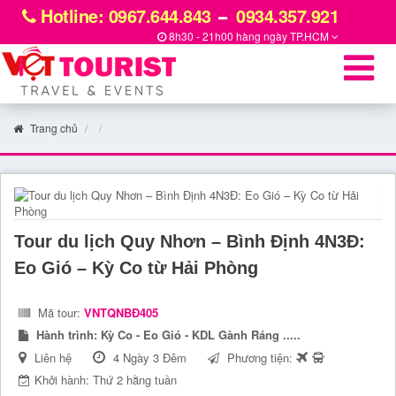
Hotline: 0967.644.843
0934.357.921
8h30 - 21h00 hàng ngày
TP.HCM
Trang chủ
Tour du lịch Quy Nhơn – Bình Định 4N3Đ:
Eo Gió – Kỳ Co từ Hải Phòng
Mã tour:
VNTQNBĐ405
Hành trình:
Kỳ Co - Eo Gió - KDL Gành Ráng .....
Liên hệ
4 Ngày 3 Đêm
Phương tiện:
Khởi hành: Thứ 2 hằng tuần