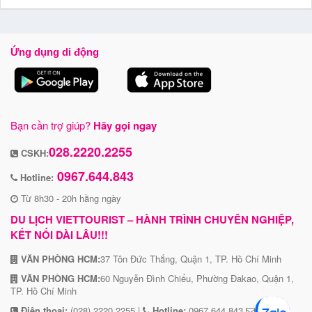
Ứng dụng di động
Bạn cần trợ giúp?
Hãy gọi ngay
028.2220.2255
CSKH:
0967.644.843
Hotline:
Từ 8h30 - 20h hằng ngày
DU LỊCH VIETTOURIST – HÀNH TRÌNH CHUYÊN NGHIỆP,
KẾT NỐI DÀI LÂU!!!
VĂN PHÒNG HCM:
37 Tôn Đức Thắng, Quận 1, TP. Hồ Chí Minh
VĂN PHÒNG HCM:
60 Nguyễn Đình Chiểu, Phường Đakao, Quận 1,
TP. Hồ Chí Minh
Điện thoại:
(028) 2220 2255 |
Hotline:
0967 644 843