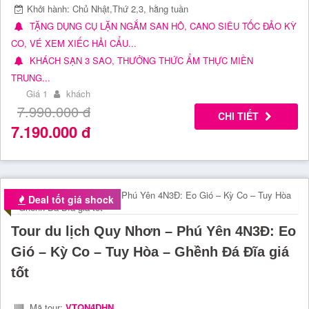
Khởi hành: Chủ Nhật,Thứ 2,3, hằng tuần
TẶNG DỤNG CỤ LẶN NGẮM SAN HÔ, CANO SIÊU TỐC ĐẢO KỲ
CO, VÉ XEM XIẾC HẢI CẨU...
KHÁCH SẠN 3 SAO, THƯỞNG THỨC ẨM THỰC MIỀN
TRUNG...
Giá 1
khách
7.990.000
đ
CHI TIẾT
7.190.000
đ
Deal tốt giá shock
Tour du lịch Quy Nhơn – Phú Yên 4N3Đ: Eo
Gió – Kỳ Co – Tuy Hòa – Ghềnh Đá Đĩa giá
tốt
Mã tour:
VTQN4DHN