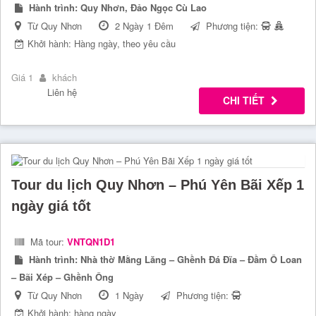
Hành trình:
Quy Nhơn, Đảo Ngọc Cù Lao
Từ Quy Nhơn
2 Ngày 1 Đêm
Phương tiện:
Khởi hành: Hàng ngày, theo yêu cầu
Giá 1
khách
Liên hệ
CHI TIẾT
Tour du lịch Quy Nhơn – Phú Yên Bãi Xếp 1
ngày giá tốt
Mã tour:
VNTQN1D1
Hành trình:
Nhà thờ Mằng Lăng – Ghềnh Đá Đĩa – Đầm Ô Loan
– Bãi Xép – Ghềnh Ông
Từ Quy Nhơn
1 Ngày
Phương tiện:
Khởi hành: hàng ngày